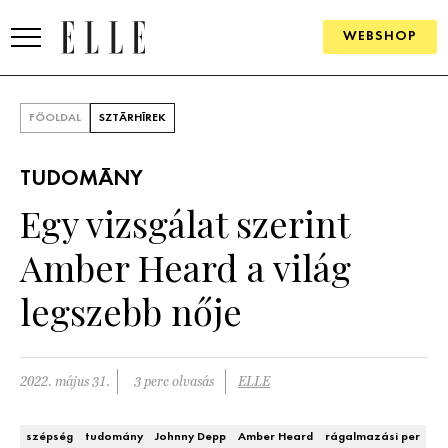
WEBSHOP
DIVAT
FŐOLDAL
SZTÁRHÍREK
ELLE DIGITAL
TUDOMÁNY
GOURMET AWARDS
Egy vizsgálat szerint
SZÉPSÉG
Amber Heard a világ
KULTÚRA
legszebb nője
PSZICHÉ
2022. május 31.
3 perc olvasás
ELLE
ÉLETMÓD
PÁRKAPCSOLAT
szépség
tudomány
Johnny Depp
Amber Heard
rágalmazási per