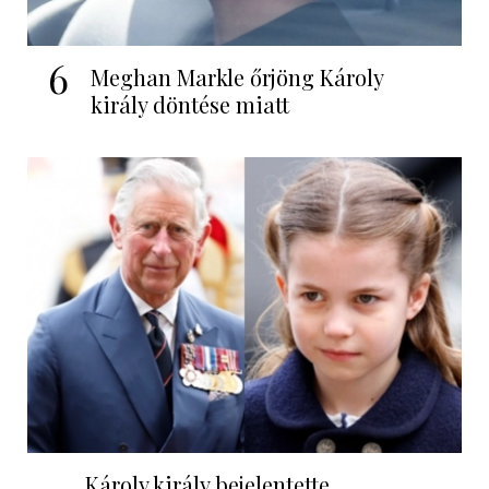
6
Meghan Markle őrjöng Károly
király döntése miatt
Károly király bejelentette,