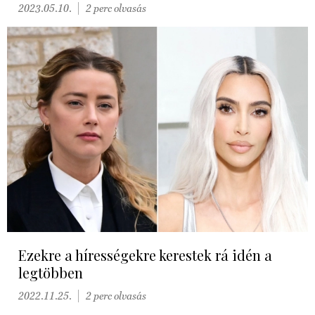
2023.05.10.
2 perc olvasás
Ezekre a hírességekre kerestek rá idén a
legtöbben
2022.11.25.
2 perc olvasás