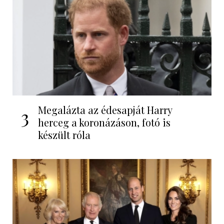
Megalázta az édesapját Harry
3
herceg a koronázáson, fotó is
készült róla