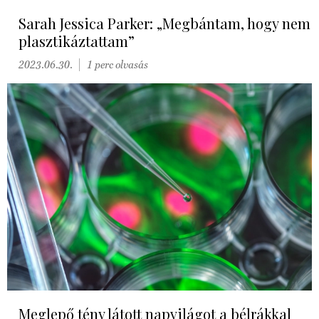
Sarah Jessica Parker: „Megbántam, hogy nem
plasztikáztattam”
2023.06.30.
1 perc olvasás
Meglepő tény látott napvilágot a bélrákkal