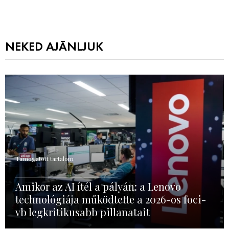
NEKED AJÁNLJUK
Támogatott tartalom
Amikor az AI ítél a pályán: a Lenovo
technológiája működtette a 2026-os foci-
vb legkritikusabb pillanatait