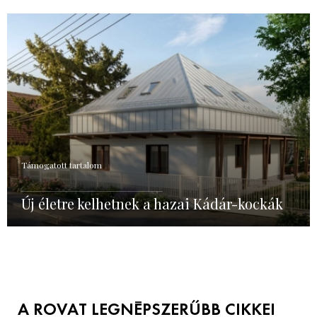
Támogatott tartalom
Új életre kelhetnek a hazai Kádár-kockák
A ROVAT LEGNÉPSZERŰBB CIKKEI