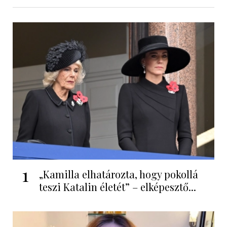
1
„Kamilla elhatározta, hogy pokollá
teszi Katalin életét” – elképesztő...