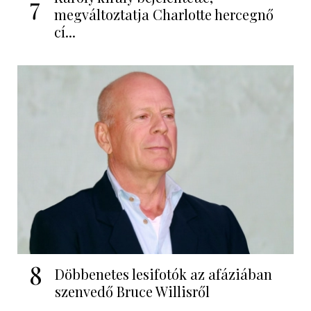
7
megváltoztatja Charlotte hercegnő
cí...
8
Döbbenetes lesifotók az afáziában
szenvedő Bruce Willisről