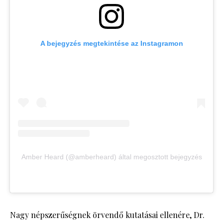
A bejegyzés megtekintése az Instagramon
Amber Heard (@amberheard) által megosztott bejegyzés
Nagy népszerűségnek örvendő kutatásai ellenére, Dr.