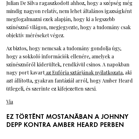
Julian De Silva ragaszkodott ahhoz, hogy a szépség még
mindig nagyon relatív, nem lehet általános igazságként
megfogalmazni ezek alapján, hogy ki a legszebb
színésznő világon, megjegyezte, hogy a tudomány csak
objektív méréseket végez.
Az biztos, hogy nemcsak a tudomány gondolja úgy,
hogy a sokkoló információk ellenére, amelyek a
színésznőről kiderültek, rendkívül csinos. A napokban
nagy port kavart
az Eufória sztárjának nyilatkozata
, aki
azt állította, gyakran fantáziál arról, hogy Amber Heard
ütlegeli, és szerinte ez kifejezetten szexi.
Via
EZ TÖRTÉNT MOSTANÁBAN A JOHNNY
DEPP KONTRA AMBER HEARD PERBEN