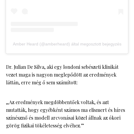
Amber Heard (@amberheard) által megosztott bejegyzés
Dr. Julian De Silva, aki egy londoni sebészeti klinikát
vezet maga is nagyon meglepődött az eredmények
láttán, erre még ő sem számított:
„Az eredmények megdöbbentőek voltak, és azt
mutatták, hogy egyébként számos ma elismert és híres
színésznő és modell arcvonásai közel állnak az ókori
görög fizikai tökéletesség elvéhez.”