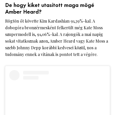
De hogy kiket utasított maga mögé
Amber Heard?
Rögtön őt követte Kim Kardashian 91,39%-kal. A
dobogóra bronzérmesként felkerült még Kate Moss
szupermodell is, 91,06%-kal. A rajongók a mai napig
sokat vitatkoznak azon, Amber Heard vagy Kate Moss a
szebb Johnny Depp korábbi kedvesei közül, nos a
tudomány ennek a vitának is pontot tett a végére.