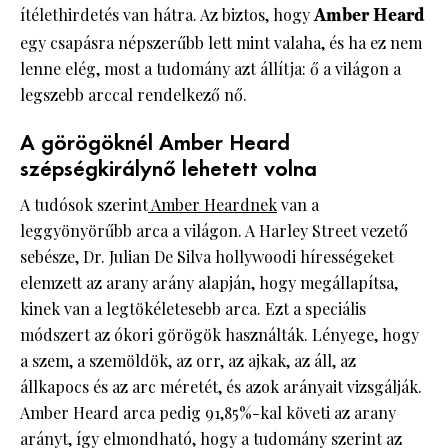
ítélethirdetés van hátra. Az biztos, hogy
Amber Heard
egy csapásra népszerűbb lett mint valaha, és ha ez nem
lenne elég, most a tudomány azt állítja: ő a világon a
legszebb arccal rendelkező nő.
A görögöknél Amber Heard
szépségkirálynő lehetett volna
A tudósok szerint
Amber Heardnek
van a
leggyönyörűbb arca a világon. A Harley Street vezető
sebésze, Dr. Julian De Silva hollywoodi hírességeket
elemzett az arany arány alapján, hogy megállapítsa,
kinek van a legtökéletesebb arca. Ezt a speciális
módszert az ókori görögök használták. Lényege, hogy
a szem, a szemöldök, az orr, az ajkak, az áll, az
állkapocs és az arc méretét, és azok arányait vizsgálják.
Amber Heard arca pedig 91,85%-kal követi az arany
arányt, így elmondható, hogy a tudomány szerint az