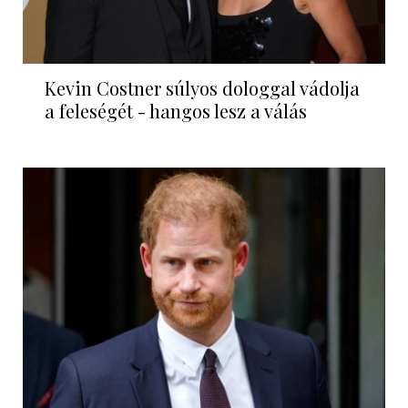
Kevin Costner súlyos dologgal vádolja
a feleségét - hangos lesz a válás