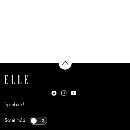
Írj nekünk!
Sötét mód