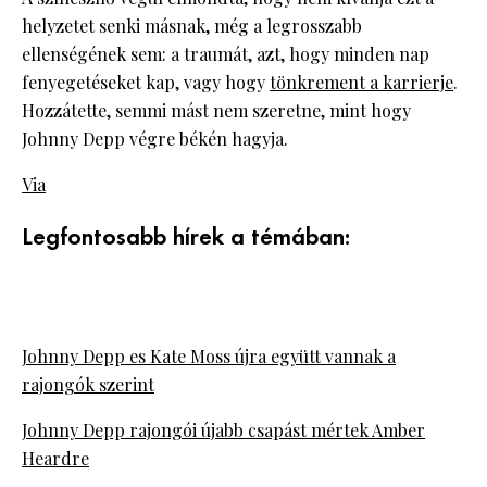
helyzetet senki másnak, még a legrosszabb
ellenségének sem: a traumát, azt, hogy minden nap
fenyegetéseket kap, vagy hogy
tönkrement a karrierje
.
Hozzátette, semmi mást nem szeretne, mint hogy
Johnny Depp végre békén hagyja.
Via
Legfontosabb hírek a témában:
Johnny Depp es Kate Moss újra együtt vannak a
rajongók szerint
Johnny Depp rajongói újabb csapást mértek Amber
Heardre