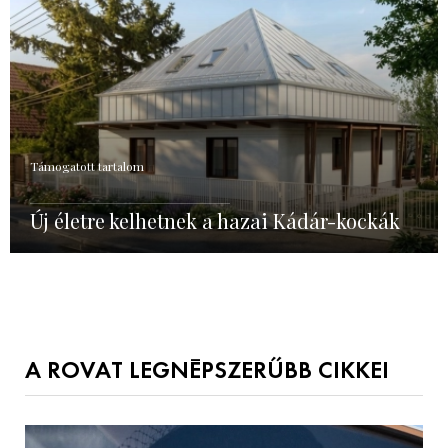
Támogatott tartalom
Új életre kelhetnek a hazai Kádár-kockák
A ROVAT LEGNÉPSZERŰBB CIKKEI