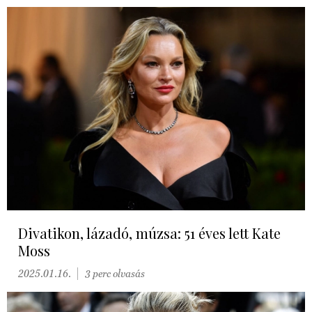
Divatikon, lázadó, múzsa: 51 éves lett Kate
Moss
2025.01.16.
3 perc olvasás