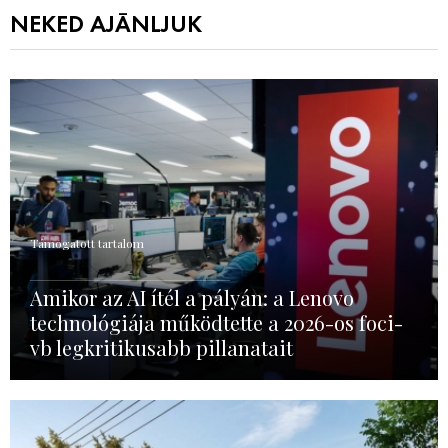
NEKED AJÁNLJUK
Támogatott tartalom
Amikor az AI ítél a pályán: a Lenovo
technológiája működtette a 2026-os foci-
vb legkritikusabb pillanatait