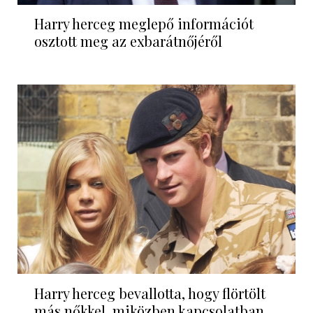
Harry herceg meglepő információt
osztott meg az exbarátnőjéről
Harry herceg bevallotta, hogy flörtölt
más nőkkel, miközben kapcsolatban...