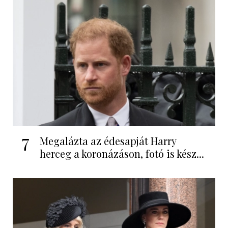
7
Megalázta az édesapját Harry
herceg a koronázáson, fotó is kész...