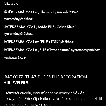
fellépésről
JÁTÉKSZABÁLYZAT a „Elle Beauty Awards 2026"
nyereményjátékhoz
JÁTÉKSZABÁLYZAT „SoMe ELLE - Calvin Klein”
nyereményjátékhoz
JÁTÉKSZABÁLYZAT az "ELLE x JYSK" játékhoz
JÁTÉKSZABÁLYZAT a „ELLE x Tweezerman” nyereményjátékhoz
Hirdetési ÁSZF
IRATKOZZ FEL AZ ELLE ÉS ELLE DECORATION
HÍRLEVELÉRE!
Előfizetői akciók, exkluzív eseménymeghívók és
cikkajánlók. Értesülj elsőként a velünk kapcsolatos hírekről
és less be a kulisszák mögé!