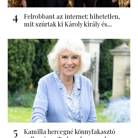
4
Felrobbant az internet: hihetetlen,
mit szúrtak ki Károly király és...
5
Kamilla hercegné könnyfakasztó