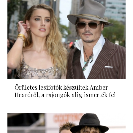
Őrületes lesifotók készültek Amber
Heardről, a rajongók alig ismerték fel