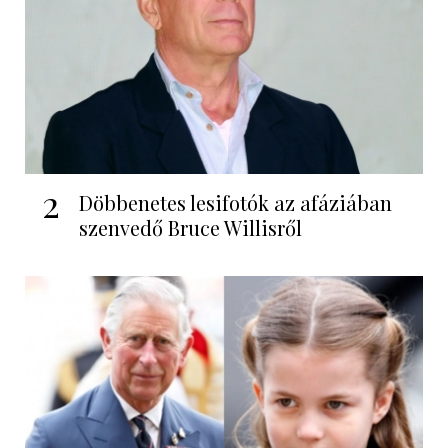
2
Döbbenetes lesifotók az afáziában
szenvedő Bruce Willisről