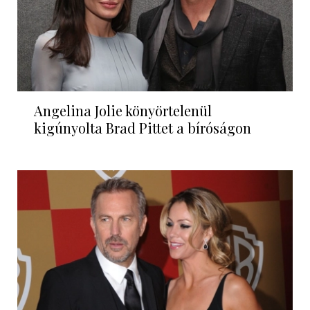
Angelina Jolie könyörtelenül
kigúnyolta Brad Pittet a bíróságon