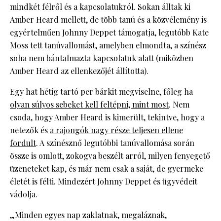
mindkét félről és a kapcsolatukról. Sokan álltak ki
Amber Heard mellett, de több tanú és a közvélemény is
egyértelműen Johnny Deppet támogatja, legutóbb Kate
Moss tett tanúvallomást, amelyben elmondta, a színész
soha nem bántalmazta kapcsolatuk alatt (miközben
Amber Heard az ellenkezőjét állította).
Egy hat hétig tartó per bárkit megviselne, főleg ha
olyan súlyos sebeket kell feltépni, mint most
. Nem
csoda, hogy Amber Heard is kimerült, tekintve, hogy a
netezők és
a rajongók nagy része teljesen ellene
fordult
. A színésznő legutóbbi tanúvallomása során
össze is omlott, zokogva beszélt arról, milyen fenyegető
üzeneteket kap, és már nem csak a saját, de gyermeke
életét is félti. Mindezért Johnny Deppet és ügyvédeit
vádolja.
„Minden egyes nap zaklatnak, megaláznak,