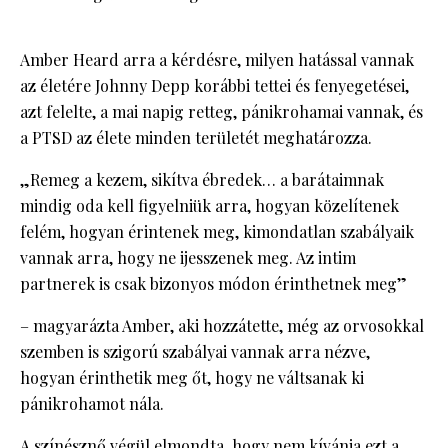
Amber Heard arra a kérdésre, milyen hatással vannak
az életére Johnny Depp korábbi tettei és fenyegetései,
azt felelte, a mai napig retteg, pánikrohamai vannak, és
a PTSD az élete minden területét meghatározza.
„Remeg a kezem, sikítva ébredek… a barátaimnak
mindig oda kell figyelniük arra, hogyan közelítenek
felém, hogyan érintenek meg, kimondatlan szabályaik
vannak arra, hogy ne ijesszenek meg. Az intim
partnerek is csak bizonyos módon érinthetnek meg”
– magyarázta Amber, aki hozzátette, még az orvosokkal
szemben is szigorú szabályai vannak arra nézve,
hogyan érinthetik meg őt, hogy ne váltsanak ki
pánikrohamot nála.
A színésznő végül elmondta, hogy nem kívánja ezt a