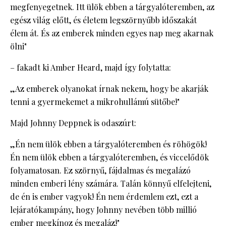
megfenyegetnek. Itt ülök ebben a tárgyalóteremben, az
egész világ előtt, és életem legszörnyűbb időszakát
élem át. És az emberek minden egyes nap meg akarnak
ölni"
– fakadt ki Amber Heard, majd így folytatta:
„Az emberek olyanokat írnak nekem, hogy be akarják
tenni a gyermekemet a mikrohullámú sütőbe!"
Majd Johnny Deppnek is odaszúrt:
„Én nem ülök ebben a tárgyalóteremben és röhögök!
Én nem ülök ebben a tárgyalóteremben, és viccelődök
folyamatosan. Ez szörnyű, fájdalmas és megalázó
minden emberi lény számára. Talán könnyű elfelejteni,
de én is ember vagyok! Én nem érdemlem ezt, ezt a
lejáratókampány, hogy Johnny nevében több millió
ember megkínoz és megaláz!"