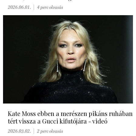
2026.06.01.
4 perc olvasás
Kate Moss ebben a merészen pikáns ruhában
tért vissza a Gucci kifutójára - videó
2026.03.02.
2 perc olvasás