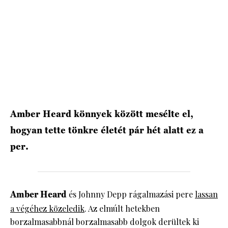
HÍRLEVÉL
Amber Heard könnyek között mesélte el,
hogyan tette tönkre életét pár hét alatt ez a
per.
Amber Heard
és Johnny Depp rágalmazási pere
lassan
a végéhez közeledik
. Az elmúlt hetekben
borzalmasabbnál borzalmasabb dolgok derültek ki