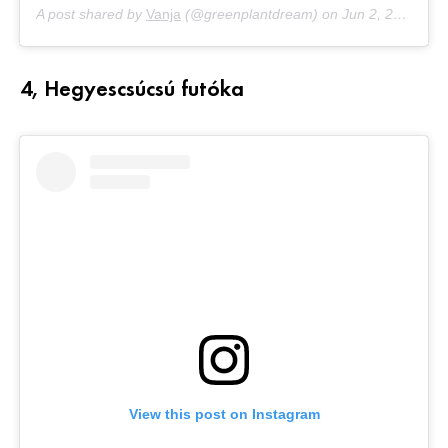
A post shared by
Vanja
(@greenplantdream) on
Jun 2, 2019 at 10:33am PDT
4, Hegyescsúcsú futóka
View this post on Instagram