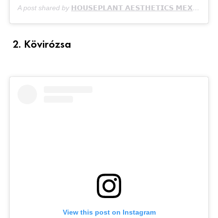
A post shared by
𝗛𝗢𝗨𝗦𝗘𝗣𝗟𝗔𝗡𝗧 𝗔𝗘𝗦𝗧𝗛𝗘𝗧𝗜𝗖𝗦 𝗠𝗘𝗫𝗜𝗖𝗢
(@
2. Kövirózsa
View this post on Instagram