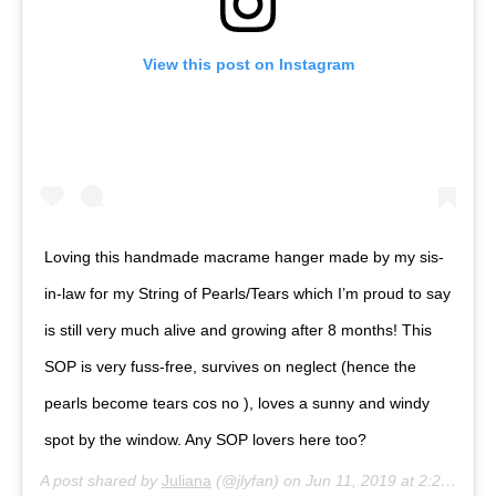
View this post on Instagram
Loving this handmade macrame hanger made by my sis-
in-law for my String of Pearls/Tears which I’m proud to say
is still very much alive and growing after 8 months! This
SOP is very fuss-free, survives on neglect (hence the
pearls become tears cos no ), loves a sunny and windy
spot by the window. Any SOP lovers here too?
A post shared by
Juliana
(@jlyfan) on
Jun 11, 2019 at 2:20am PDT