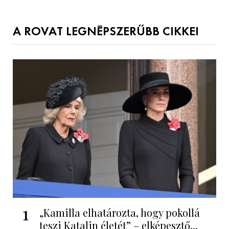
A ROVAT LEGNÉPSZERŰBB CIKKEI
1
„Kamilla elhatározta, hogy pokollá
teszi Katalin életét” – elképesztő...