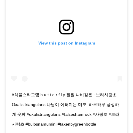
View this post on Instagram
#식물스타그램 b u t t e r f l y 훨훨 나비같은 : 보라사랑초
Oxalis triangularis 나날이 이뻐지는 미모 ️ 하루하루 풍성하
게 읏쨔 #oxalistriangularis #falseshamrock #사랑초 #보라
사랑초 #bulbsnamumini #takenbygreenbottle