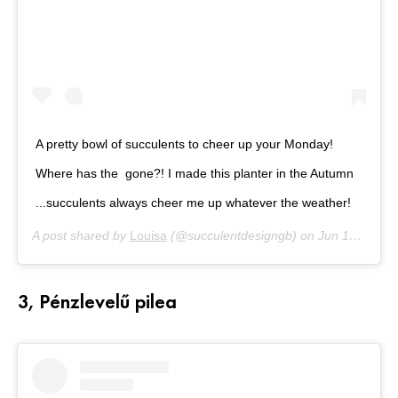
A pretty bowl of succulents to cheer up your Monday!
Where has the ️ gone?! I made this planter in the Autumn
...succulents always cheer me up whatever the weather!
A post shared by
Louisa
(@succulentdesigngb) on
Jun 10, 2019 at 1:32am PDT
3, Pénzlevelű pilea