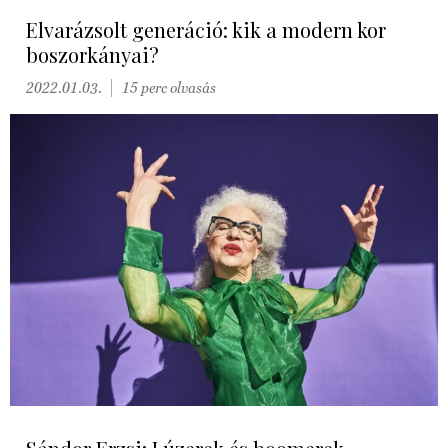
Elvarázsolt generáció: kik a modern kor
boszorkányai?
2022.01.03.
15 perc olvasás