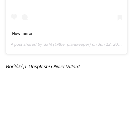
New mirror
A post shared by
SaM
(@the_plantkeeper) on
Jun 12, 2019 at 3:53am PDT
Borítókép: Unsplash/ Olivier Villard