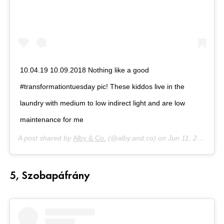
10.04.19 10.09.2018 Nothing like a good
#transformationtuesday pic! These kiddos live in the
laundry with medium to low indirect light and are low
maintenance for me ️
A post shared by
Alby & Co.
(@alby.and.co) on
Jun 11, 2019 at 2:58am PDT
5, Szobapáfrány