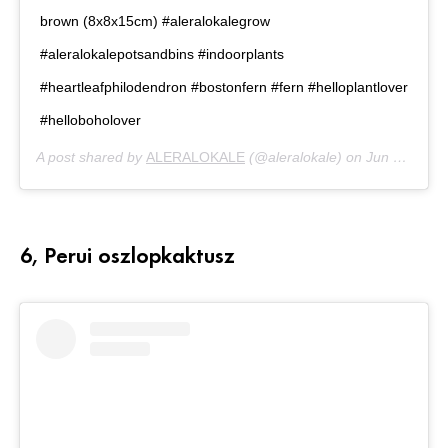
brown (8x8x15cm) #aleralokalegrow
#aleralokalepotsandbins #indoorplants
#heartleafphilodendron #bostonfern #fern #helloplantlover
#helloboholover
A post shared by
ALERALOKALE
(@aleralokale) on
Jun 7, 2019 at 6:06pm PDT
6, Perui oszlopkaktusz