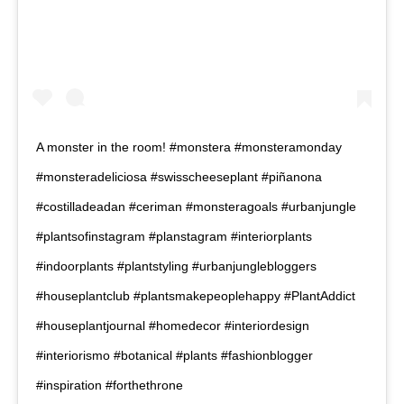
A monster in the room! #monstera #monsteramonday
#monsteradeliciosa #swisscheeseplant #piñanona
#costilladeadan #ceriman #monsteragoals #urbanjungle
#plantsofinstagram #planstagram #interiorplants
#indoorplants #plantstyling #urbanjunglebloggers
#houseplantclub #plantsmakepeoplehappy #PlantAddict
#houseplantjournal #homedecor #interiordesign
#interiorismo #botanical #plants #fashionblogger
#inspiration #forthethrone