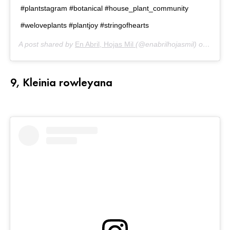
#plantstagram #botanical #house_plant_community
#weloveplants #plantjoy #stringofhearts
A post shared by
En Abril, Hojas Mil
(@enabrilhojasmil) on
Jun 1
9, Kleinia rowleyana