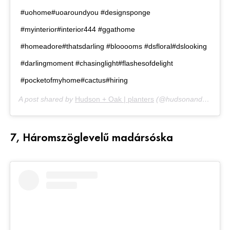
#uohome#uoaroundyou #designsponge
#myinterior#interior444 #ggathome
#homeadore#thatsdarling #blooooms #dsfloral#dslooking
#darlingmoment #chasinglight#flashesofdelight
#pocketofmyhome#cactus#hiring
A post shared by
Hudson + Oak | planters
(@hudsonandoakshop) on
7, Háromszöglevelű madársóska