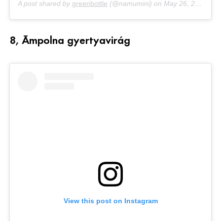
A post shared by
greenbottle
(@namumini) on
May 26, 2019 at 8:56pm PDT
8, Ámpolna gyertyavirág
View this post on Instagram