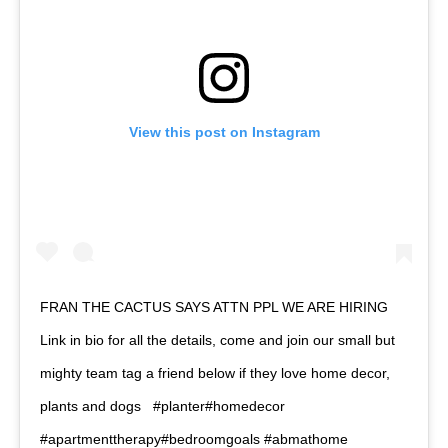
View this post on Instagram
FRAN THE CACTUS SAYS ATTN PPL WE ARE HIRING ️⁣⁣ ⁣⁣
Link in bio for all the details, come and join our small but
mighty team tag a friend below if they love home decor,
plants and dogs ⁣ ⁣ #planter#homedecor
#apartmenttherapy#bedroomgoals #abmathome