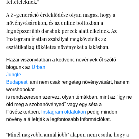
feltételeknek."
A Z-generáció érdeklődése olyan magas, hogy a
növényvásárokon, és az online boltokban a
legnépszerűbb darabok percek alatt elkelnek. Az
Instagram íratlan szabályai megkövetelik az
esztétikailag tökéletes növényeket a lakásban.
Hazai viszonylatban a kedvenc növényekről szóló
blogunk az
Urban
Jungle
Budapest
, ami nem csak rengeteg növényvásárt, hanem
worshopokat
is rendszeresen szervez, olyan témákban, mint az "így ne
öld meg a szobanövényed" vagy egy séta a
Füvészkertben.
Instagram oldalukon
pedig minden
növény alá leírják a legfontosabb információkat.
"Minél nagyobb, annál jobb" alapon nem csoda, hogy a