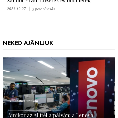
Sándor Erzsi: Lúzerek és boomerek
2021.12.27.
3 perc olvasás
NEKED AJÁNLJUK
Támogatott tartalom
Amikor az AI ítél a pályán: a Lenovo