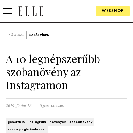
WEBSHOP
DIVAT
FŐOLDAL
SZTÁRHÍREK
ELLE DIGITAL
A 10 legnépszerűbb
GOURMET AWARDS
szobanövény az
SZÉPSÉG
Instagramon
KULTÚRA
PSZICHÉ
2019. június 18.
5 perc olvasás
ÉLETMÓD
generáció
instagram
növények
szobanövény
PÁRKAPCSOLAT
urban jungle budapest