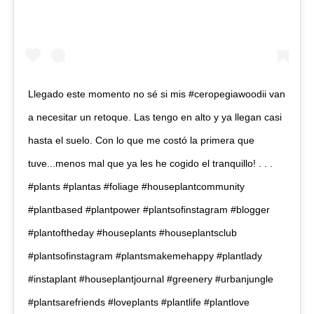
Llegado este momento no sé si mis #ceropegiawoodii van
a necesitar un retoque. Las tengo en alto y ya llegan casi
hasta el suelo. Con lo que me costó la primera que
tuve...menos mal que ya les he cogido el tranquillo! . . .
#plants #plantas #foliage #houseplantcommunity
#plantbased #plantpower #plantsofinstagram #blogger
#plantoftheday #houseplants #houseplantsclub
#plantsofinstagram #plantsmakemehappy #plantlady
#instaplant #houseplantjournal #greenery #urbanjungle
#plantsarefriends #loveplants #plantlife #plantlove