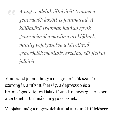
A nagyszüleink által átélt trauma a
generációk között is fennmarad. A
különböző traumák hatásai egyik
generációról a másikra öröklődnek,
mindig befolyásolva a következő
generációk mentális, érzelmi, sőt fizikai
jóllétét.
Mindez azt jelenti, hogy a mai generációk számára a
szorongás, a túlzott éberség, a depresszió és a
biztonságos kötődés kialakításának nehézségei ezekben
a történelmi traumákban gyökereznek.
Valójában még a nagyszüleink által
a traumák túlélésére