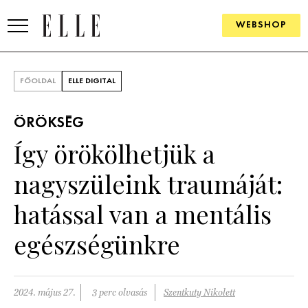
WEBSHOP
DIVAT
FŐOLDAL
ELLE DIGITAL
ELLE DIGITAL
ÖRÖKSÉG
GOURMET AWARDS
Így örökölhetjük a
SZÉPSÉG
nagyszüleink traumáját:
KULTÚRA
hatással van a mentális
PSZICHÉ
egészségünkre
ÉLETMÓD
2024. május 27.
3 perc olvasás
Szentkuty Nikolett
PÁRKAPCSOLAT