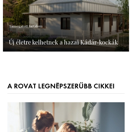
Támogatott tartalom
Új életre kelhetnek a hazai Kádár-kockák
A ROVAT LEGNÉPSZERŰBB CIKKEI