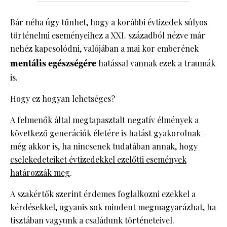
Bár néha úgy tűnhet, hogy a korábbi évtizedek súlyos
történelmi eseményeihez a XXI. századból nézve már
nehéz kapcsolódni, valójában a mai kor emberének
mentális egészségére
hatással vannak ezek a traumák
is.
Hogy ez hogyan lehetséges?
A felmenők által megtapasztalt negatív élmények a
következő generációk életére is hatást gyakorolnak –
még akkor is, ha nincsenek tudatában annak, hogy
cselekedeteiket évtizedekkel ezelőtti események
határozzák meg
.
A szakértők szerint érdemes foglalkozni ezekkel a
kérdésekkel, ugyanis sok mindent megmagyarázhat, ha
tisztában vagyunk a családunk történeteivel.