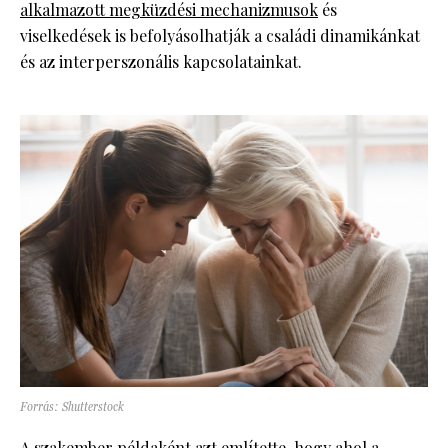
alkalmazott megküzdési mechanizmusok
és
viselkedések is befolyásolhatják a családi dinamikánkat
és az interperszonális kapcsolatainkat.
Forrás: Shutterstock
A szakember példaként azt említette, hogy ahol a