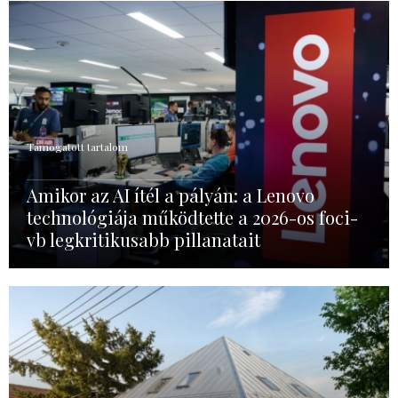
Támogatott tartalom
Amikor az AI ítél a pályán: a Lenovo
technológiája működtette a 2026-os foci-
vb legkritikusabb pillanatait