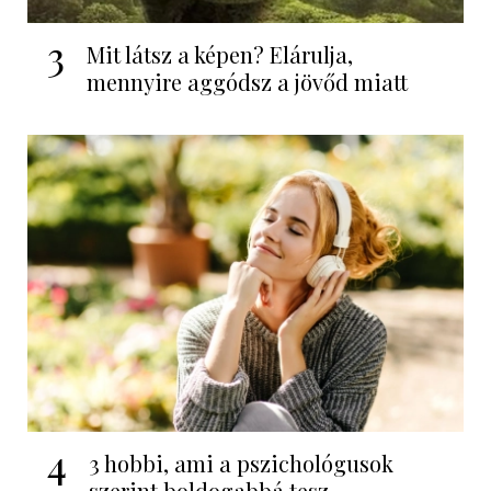
3
Mit látsz a képen? Elárulja,
mennyire aggódsz a jövőd miatt
4
3 hobbi, ami a pszichológusok
szerint boldogabbá tesz