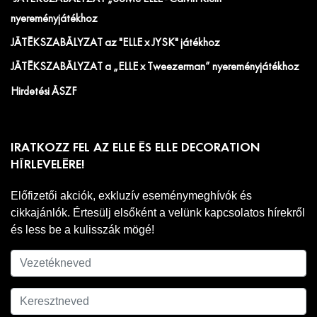
nyereményjátékhoz
JÁTÉKSZABÁLYZAT az "ELLE x JYSK" játékhoz
JÁTÉKSZABÁLYZAT a „ELLE x Tweezerman” nyereményjátékhoz
Hirdetési ÁSZF
IRATKOZZ FEL AZ ELLE ÉS ELLE DECORATION
HÍRLEVELÉRE!
Előfizetői akciók, exkluzív eseménymeghívók és
cikkajánlók. Értesülj elsőként a velünk kapcsolatos hírekről
és less be a kulisszák mögé!