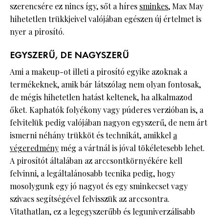
szerencsére ez nincs így, sőt a híres
sminkes
, Max May
hihetetlen trükkjeivel valójában egészen új értelmet is
nyer a pirosító.
EGYSZERŰ, DE NAGYSZERŰ
Ami a makeup-ot illeti a pirosító egyike azoknak a
termékeknek, amik bár látszólag nem olyan fontosak,
de mégis hihetetlen hatást keltenek, ha alkalmazod
őket. Kaphatók folyékony vagy púderes verzióban is, a
felvitelük pedig valójában nagyon egyszerű, de nem árt
ismerni néhány trükköt és technikát, amikkel
a
végeredmény
még a vártnál is jóval tökéletesebb lehet.
A pirosítót általában az arccsontkörnyékére kell
felvinni, a legáltalánosabb tecnika pedig, hogy
mosolygunk egy jó nagyot és egy sminkecset vagy
szivacs segítségével felvisszük az arccsontra.
Vitathatlan, ez a legegyszerűbb és leguniverzálisabb