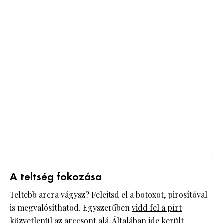
A teltség fokozása
Teltebb arcra vágysz? Felejtsd el a botoxot, pirosítóval
is megvalósíthatod. Egyszerűben
vidd fel a pírt
közvetlenül az arccsont alá. Általában ide került