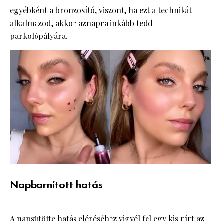
egyébként a bronzosító, viszont, ha ezt a technikát
alkalmazod, akkor aznapra inkább tedd
parkolópályára.
Napbarnított hatás
A
napsütötte hatás eléréséhez
vigyél fel egy kis pírt az