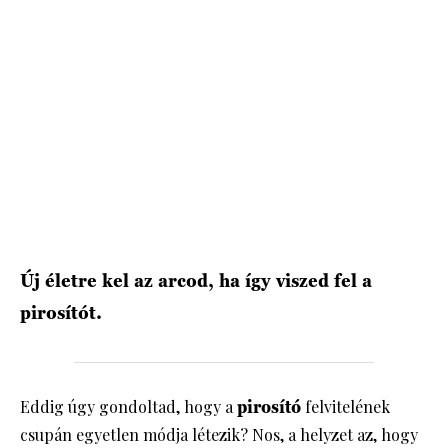
HÍRLEVÉL
Új életre kel az arcod, ha így viszed fel a
pirosítót.
Eddig úgy gondoltad, hogy a
pirosító
felvitelének
csupán egyetlen módja létezik? Nos, a helyzet az, hogy