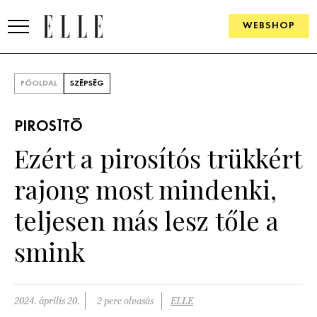
WEBSHOP
DIVAT
FŐOLDAL
SZÉPSÉG
ELLE DIGITAL
PIROSÍTÓ
GOURMET AWARDS
Ezért a pirosítós trükkért
SZÉPSÉG
rajong most mindenki,
KULTÚRA
teljesen más lesz tőle a
PSZICHÉ
smink
ÉLETMÓD
2024. április 20.
2 perc olvasás
ELLE
PÁRKAPCSOLAT