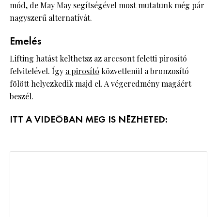
mód, de May May segítségével most mutatunk még pár
nagyszerű alternatívát.
Emelés
Lifting hatást kelthetsz az arccsont feletti pirosító
felvitelével. Így
a pirosító
közvetlenül a bronzosító
fölött helyezkedik majd el. A végeredmény magáért
beszél.
ITT A VIDEÓBAN MEG IS NÉZHETED: