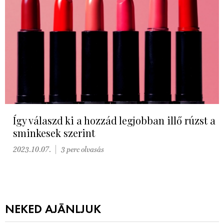
Így válaszd ki a hozzád legjobban illő rúzst a
sminkesek szerint
2023.10.07.
3 perc olvasás
NEKED AJÁNLJUK