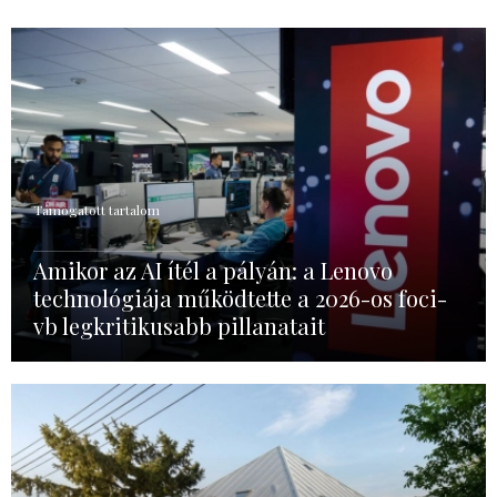
Támogatott tartalom
Amikor az AI ítél a pályán: a Lenovo
technológiája működtette a 2026-os foci-
vb legkritikusabb pillanatait