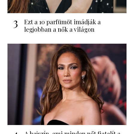
3
Ezt a 10 parfümöt imádják a
legjobban a nők a világon
4
A hajszín, ami minden nőt fiatalít a