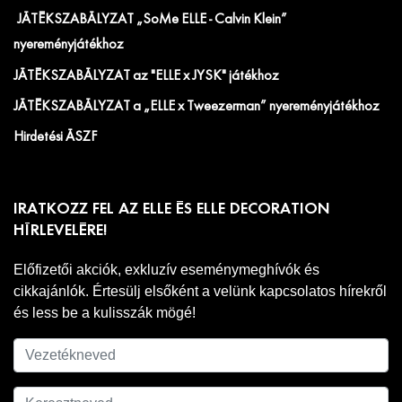
JÁTÉKSZABÁLYZAT „SoMe ELLE - Calvin Klein”
nyereményjátékhoz
JÁTÉKSZABÁLYZAT az "ELLE x JYSK" játékhoz
JÁTÉKSZABÁLYZAT a „ELLE x Tweezerman” nyereményjátékhoz
Hirdetési ÁSZF
IRATKOZZ FEL AZ ELLE ÉS ELLE DECORATION
HÍRLEVELÉRE!
Előfizetői akciók, exkluzív eseménymeghívók és
cikkajánlók. Értesülj elsőként a velünk kapcsolatos hírekről
és less be a kulisszák mögé!