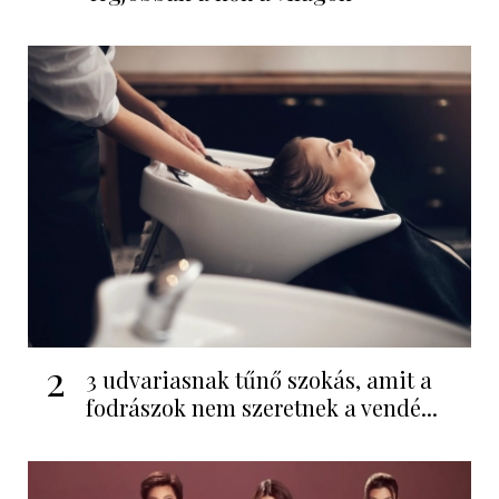
2
3 udvariasnak tűnő szokás, amit a
fodrászok nem szeretnek a vendé...