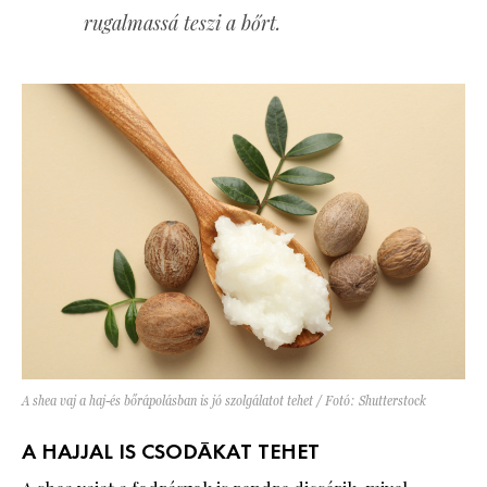
rugalmassá teszi a bőrt.
A shea vaj a haj-és bőrápolásban is jó szolgálatot tehet / Fotó: Shutterstock
A HAJJAL IS CSODÁKAT TEHET