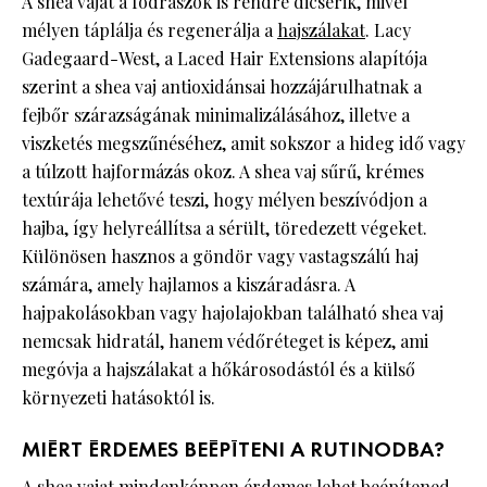
A shea vajat a fodrászok is rendre dicsérik, mivel
mélyen táplálja és regenerálja a
hajszálakat
. Lacy
Gadegaard-West, a Laced Hair Extensions alapítója
szerint a shea vaj antioxidánsai hozzájárulhatnak a
fejbőr szárazságának minimalizálásához, illetve a
viszketés megszűnéséhez, amit sokszor a hideg idő vagy
a túlzott hajformázás okoz. A shea vaj sűrű, krémes
textúrája lehetővé teszi, hogy mélyen beszívódjon a
hajba, így helyreállítsa a sérült, töredezett végeket.
Különösen hasznos a göndör vagy vastagszálú haj
számára, amely hajlamos a kiszáradásra. A
hajpakolásokban vagy hajolajokban található shea vaj
nemcsak hidratál, hanem védőréteget is képez, ami
megóvja a hajszálakat a hőkárosodástól és a külső
környezeti hatásoktól is.
MIÉRT ÉRDEMES BEÉPÍTENI A RUTINODBA?
A shea vajat mindenképpen érdemes lehet beépítened