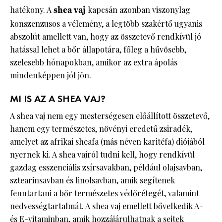
hatékony. A
shea vaj
kapcsán azonban viszonylag
konszenzusos a vélemény, a legtöbb szakértő ugyanis
abszolút amellett van, hogy az összetevő rendkívül jó
hatással lehet a bőr állapotára, főleg a hűvösebb,
szelesebb hónapokban, amikor az extra ápolás
mindenképpen jól jön.
MI IS AZ A SHEA VAJ?
A shea vaj nem egy mesterségesen előállított összetevő,
hanem egy természetes, növényi eredetű zsiradék,
amelyet az afrikai sheafa (más néven karitéfa) diójából
nyernek ki. A shea vajról tudni kell, hogy rendkívül
gazdag esszenciális zsírsavakban, például olajsavban,
sztearinsavban és linolsavban, amik segítenek
fenntartani a bőr természetes védőrétegét, valamint
nedvességtartalmát. A shea vaj emellett bővelkedik A-
és E-vitaminban, amik hozzájárulhatnak a sejtek