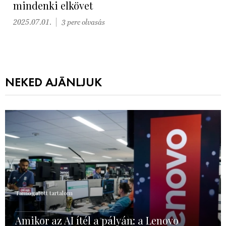
mindenki elkövet
2025.07.01.
3 perc olvasás
NEKED AJÁNLJUK
Támogatott tartalom
Amikor az AI ítél a pályán: a Lenovo