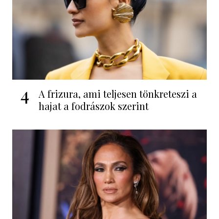
4
A frizura, ami teljesen tönkreteszi a
hajat a fodrászok szerint