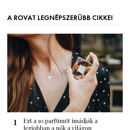
A ROVAT LEGNÉPSZERŰBB CIKKEI
1
Ezt a 10 parfümöt imádják a
legjobban a nők a világon