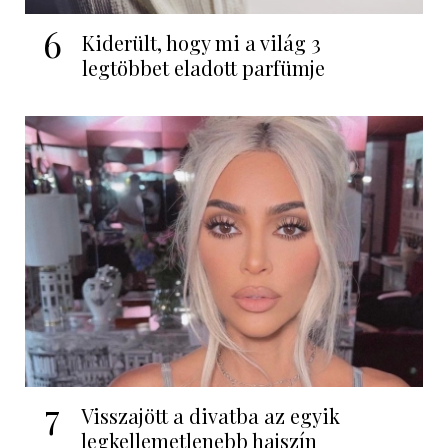
6
Kiderült, hogy mi a világ 3
legtöbbet eladott parfümje
7
Visszajött a divatba az egyik
legkellemetlenebb hajszín