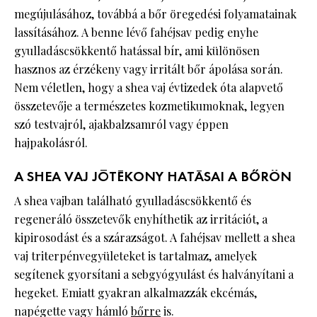
megújulásához, továbbá a bőr öregedési folyamatainak
lassításához. A benne lévő fahéjsav pedig enyhe
gyulladáscsökkentő hatással bír, ami különösen
hasznos az érzékeny vagy irritált bőr ápolása során.
Nem véletlen, hogy a shea vaj évtizedek óta alapvető
összetevője a természetes kozmetikumoknak, legyen
szó testvajról, ajakbalzsamról vagy éppen
hajpakolásról.
A SHEA VAJ JÓTÉKONY HATÁSAI A BŐRÖN
A shea vajban található gyulladáscsökkentő és
regeneráló összetevők enyhíthetik az irritációt, a
kipirosodást és a szárazságot. A fahéjsav mellett a shea
vaj triterpénvegyületeket is tartalmaz, amelyek
segítenek gyorsítani a sebgyógyulást és halványítani a
hegeket. Emiatt gyakran alkalmazzák ekcémás,
napégette vagy hámló
bőrre
is.