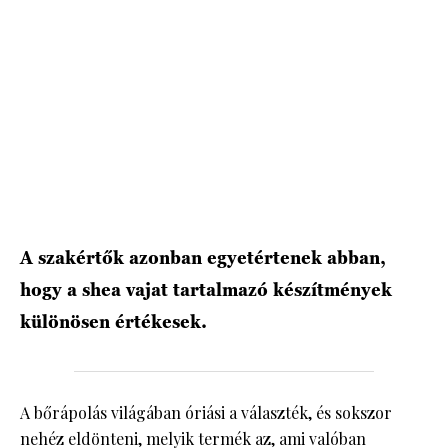
HÍRLEVÉL
A szakértők azonban egyetértenek abban,
hogy a shea vajat tartalmazó készítmények
különösen értékesek.
A bőrápolás világában óriási a választék, és sokszor
nehéz eldönteni, melyik termék az, ami valóban