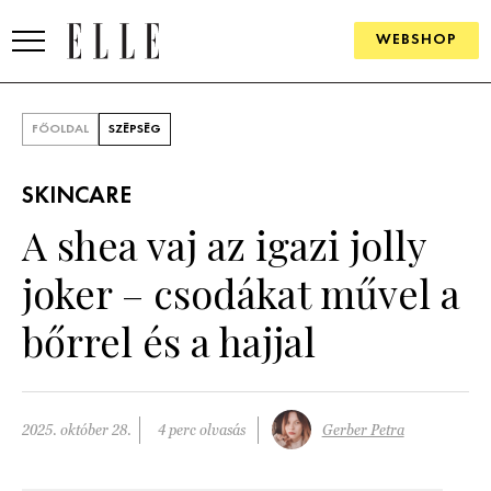
WEBSHOP
DIVAT
FŐOLDAL
SZÉPSÉG
ELLE DIGITAL
SKINCARE
GOURMET AWARDS
A shea vaj az igazi jolly
SZÉPSÉG
joker – csodákat művel a
KULTÚRA
bőrrel és a hajjal
PSZICHÉ
ÉLETMÓD
2025. október 28.
4 perc olvasás
Gerber Petra
PÁRKAPCSOLAT