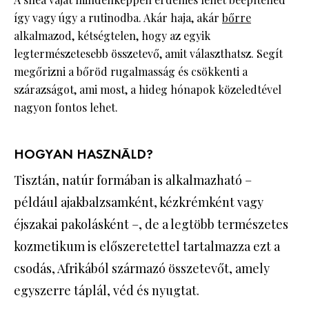
így vagy úgy a rutinodba. Akár haja, akár
bőrre
alkalmazod, kétségtelen, hogy az egyik
legtermészetesebb összetevő, amit választhatsz. Segít
megőrizni a bőröd rugalmasság és csökkenti a
szárazságot, ami most, a hideg hónapok közeledtével
nagyon fontos lehet.
HOGYAN HASZNÁLD?
Tisztán, natúr formában is alkalmazható –
például ajakbalzsamként, kézkrémként vagy
éjszakai pakolásként –, de a legtöbb természetes
kozmetikum is előszeretettel tartalmazza ezt a
csodás, Afrikából származó összetevőt, amely
egyszerre táplál, véd és nyugtat.