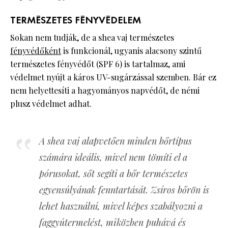
TERMÉSZETES FÉNYVÉDELEM
Sokan nem tudják, de a shea vaj természetes
fényvédőként
is funkcionál, ugyanis alacsony szintű
természetes fényvédőt (SPF 6) is tartalmaz, ami
védelmet nyújt a káros UV-sugárzással szemben. Bár ez
nem helyettesíti a hagyományos napvédőt, de némi
plusz védelmet adhat.
A shea vaj alapvetően minden bőrtípus
számára ideális, mivel nem tömíti el a
pórusokat, sőt segíti a bőr természetes
egyensúlyának fenntartását. Zsíros bőrön is
lehet használni, mivel képes szabályozni a
faggyútermelést, miközben puhává és