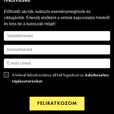
HÍRLEVELÉRE!
Előfizetői akciók, exkluzív eseménymeghívók és
cikkajánlók. Értesülj elsőként a velünk kapcsolatos hírekről
és less be a kulisszák mögé!
Adatkezelési
A hírlevél feliratkozáshoz ell kell fogadnod az
tájékoztatónkat
.
FELIRATKOZOM