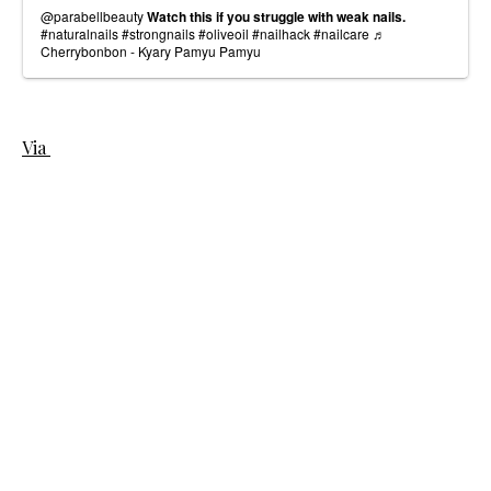
@parabellbeauty
Watch this if you struggle with weak nails.
#naturalnails
#strongnails
#oliveoil
#nailhack
#nailcare
♬
Cherrybonbon - Kyary Pamyu Pamyu
Via