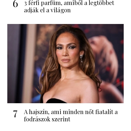
6
3 férfi parfüm, amiből a legtöbbet
adják el a világon
7
A hajszín, ami minden nőt fiatalít a
fodrászok szerint