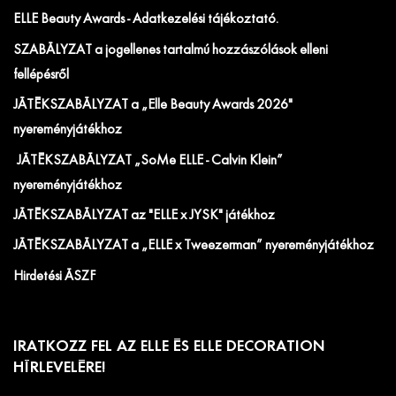
ELLE Beauty Awards - Adatkezelési tájékoztató.
SZABÁLYZAT a jogellenes tartalmú hozzászólások elleni
fellépésről
JÁTÉKSZABÁLYZAT a „Elle Beauty Awards 2026"
nyereményjátékhoz
JÁTÉKSZABÁLYZAT „SoMe ELLE - Calvin Klein”
nyereményjátékhoz
JÁTÉKSZABÁLYZAT az "ELLE x JYSK" játékhoz
JÁTÉKSZABÁLYZAT a „ELLE x Tweezerman” nyereményjátékhoz
Hirdetési ÁSZF
IRATKOZZ FEL AZ ELLE ÉS ELLE DECORATION
HÍRLEVELÉRE!