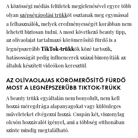
A közösségi médiás felületek megjelenésével egyre több
olyan
szépségápolási trükk
öt osztanak meg egymással
a felhasználók, melyek eredményességét korábban nem
lehetett biztosan tudni. A most következő beauty tipp,
az olívaolajat tartalmazó körömerősítő fürdő is a
legnépszerűbb
TikTok-trükk
ök közé tartozik,
hatásosságát pedig influencerek százai bizonyítják az
általuk készített videókon keresztül.
AZ OLÍVAOLAJAS KÖRÖMERŐSÍTŐ FÜRDŐ
MOST A LEGNÉPSZERŰBB TIKTOK-TRÜKK
A beauty trükk egyáltalán nem bonyolult, nem kell
hozzá méregdrága alapanyagokat vagy különleges
műveleteket elvégezni hozzá. Csupán két, viszonylag
olcsón hozzávalót igényel, ami a többség otthonában
szinte mindig megtalálható.