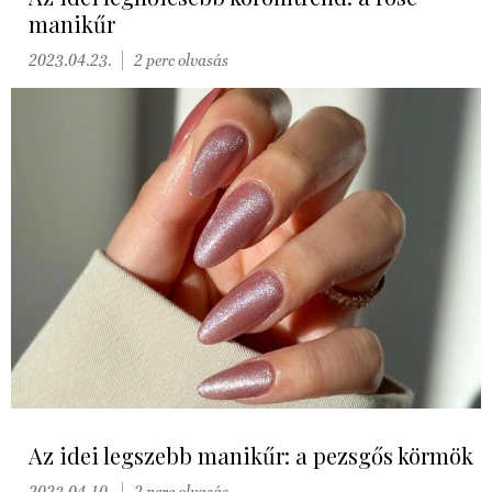
manikűr
2023.04.23.
2 perc olvasás
Az idei legszebb manikűr: a pezsgős körmök
2023.04.10.
2 perc olvasás