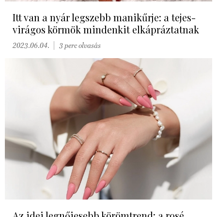
Itt van a nyár legszebb manikűrje: a tejes-
virágos körmök mindenkit elkápráztatnak
2023.06.04.
3 perc olvasás
Az idei legnőiesebb körömtrend: a rosé