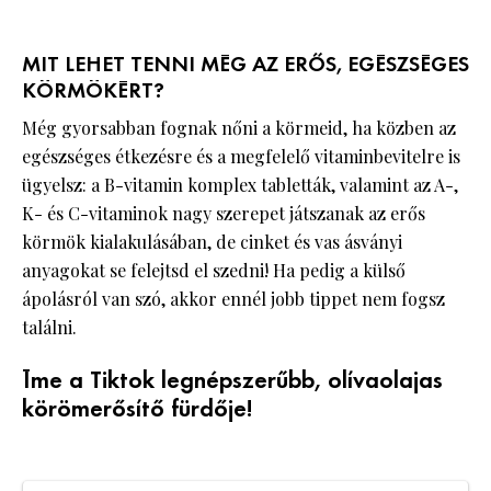
MIT LEHET TENNI MÉG AZ ERŐS, EGÉSZSÉGES
KÖRMÖKÉRT?
Még gyorsabban fognak nőni a körmeid, ha közben az
egészséges étkezésre és a megfelelő vitaminbevitelre is
ügyelsz: a B-vitamin komplex tabletták, valamint az A-,
K- és C-vitaminok nagy szerepet játszanak az erős
körmök kialakulásában, de cinket és vas ásványi
anyagokat se felejtsd el szedni! Ha pedig a külső
ápolásról van szó, akkor ennél jobb tippet nem fogsz
találni.
Íme a Tiktok legnépszerűbb, olívaolajas
körömerősítő fürdője!