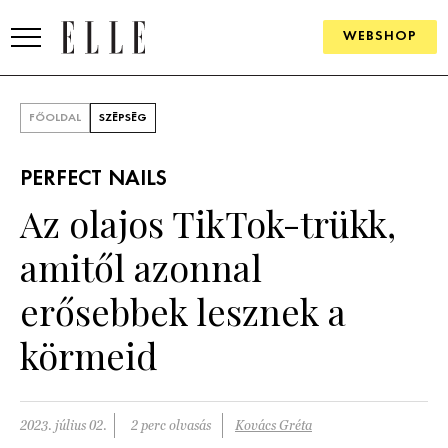
WEBSHOP
DIVAT
FŐOLDAL
SZÉPSÉG
ELLE DIGITAL
PERFECT NAILS
GOURMET AWARDS
Az olajos TikTok-trükk,
SZÉPSÉG
amitől azonnal
KULTÚRA
erősebbek lesznek a
PSZICHÉ
körmeid
ÉLETMÓD
2023. július 02.
2 perc olvasás
Kovács Gréta
PÁRKAPCSOLAT