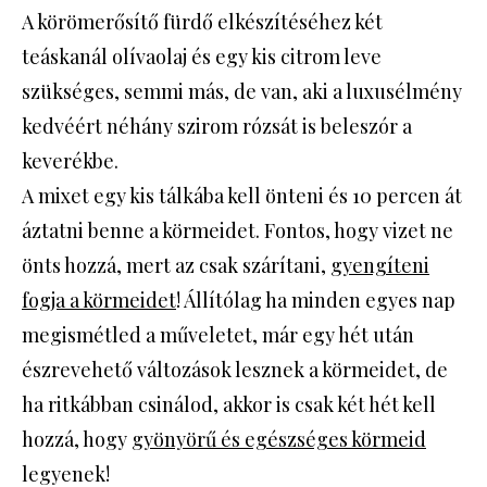
A körömerősítő fürdő elkészítéséhez két
teáskanál olívaolaj és egy kis citrom leve
szükséges, semmi más, de van, aki a luxusélmény
kedvéért néhány szirom rózsát is beleszór a
keverékbe.
A mixet egy kis tálkába kell önteni és 10 percen át
áztatni benne a körmeidet. Fontos, hogy vizet ne
önts hozzá, mert az csak szárítani,
gyengíteni
fogja a körmeidet
! Állítólag ha minden egyes nap
megismétled a műveletet, már egy hét után
észrevehető változások lesznek a körmeidet, de
ha ritkábban csinálod, akkor is csak két hét kell
hozzá, hogy
gyönyörű és egészséges körmeid
legyenek!