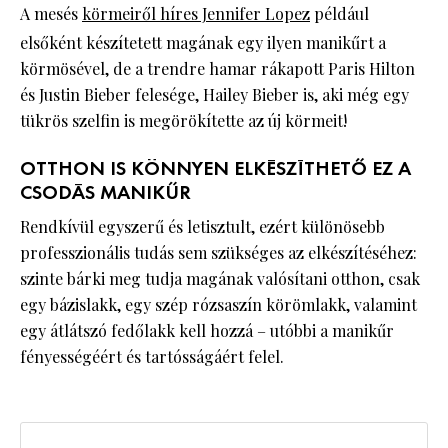
A mesés
körmeiről híres Jennifer Lopez
például
elsőként készítetett magának egy ilyen manikűrt a
körmösével, de a trendre hamar rákapott Paris Hilton
és Justin Bieber felesége, Hailey Bieber is, aki még egy
tükrös szelfin is megörökítette az új körmeit!
OTTHON IS KÖNNYEN ELKÉSZÍTHETŐ EZ A
CSODÁS MANIKŰR
Rendkívül egyszerű és letisztult, ezért különösebb
professzionális tudás sem szükséges az elkészítéséhez:
szinte bárki meg tudja magának valósítani otthon, csak
egy bázislakk, egy szép rózsaszín körömlakk, valamint
egy átlátszó fedőlakk kell hozzá – utóbbi a manikűr
fényességéért és tartósságáért felel.