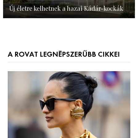
Új életre kelhetnek a hazai Kádár-kockák
A ROVAT LEGNÉPSZERŰBB CIKKEI