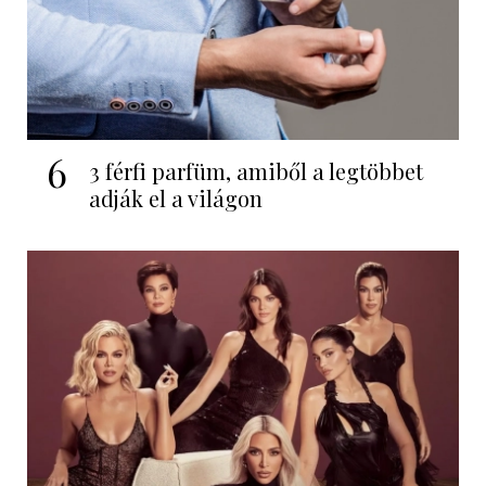
6
3 férfi parfüm, amiből a legtöbbet
adják el a világon