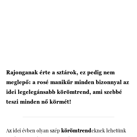
HÍRLEVÉL
Rajonganak érte a sztárok, ez pedig nem
meglepő: a rosé manikűr minden bizonnyal az
idei legelegánsabb körömtrend, ami szebbé
teszi minden nő körmét!
Az idei évben olyan szép
körömtrend
eknek lehetünk