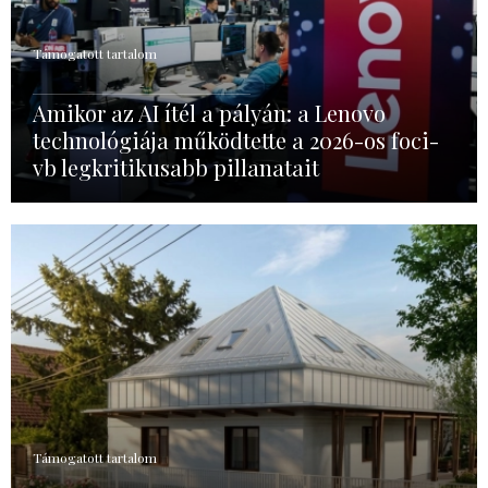
Támogatott tartalom
Amikor az AI ítél a pályán: a Lenovo
technológiája működtette a 2026-os foci-
vb legkritikusabb pillanatait
Támogatott tartalom