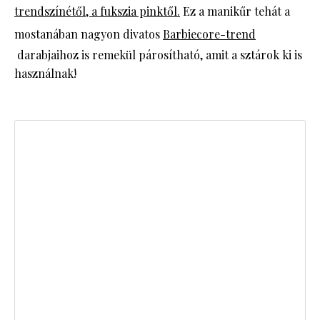
t
rendszínétől, a fukszia pinktől.
Ez a manikűr tehát a
mostanában nagyon divatos
Barbiecore-trend
darabjaihoz is remekül párosítható, amit a sztárok ki is
használnak!