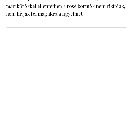
manikűrökkel ellentétben a rosé körmök nem rikítóak,
nem hívják fel magukra a figyelmet.