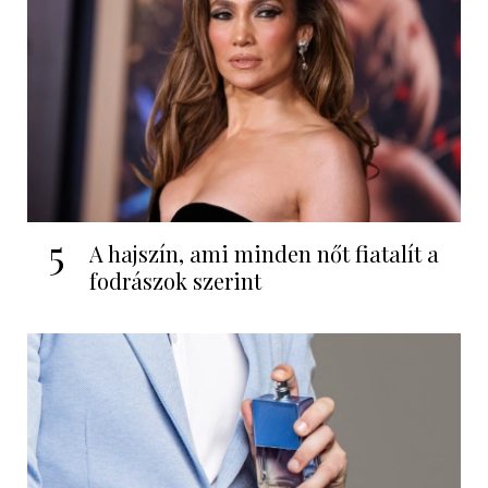
5
A hajszín, ami minden nőt fiatalít a
fodrászok szerint