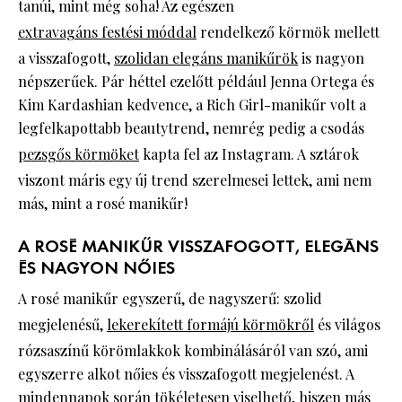
tanúi, mint még soha! Az egészen
extravagáns festési móddal
rendelkező körmök mellett
a visszafogott,
szolidan elegáns manikűrök
is nagyon
népszerűek. Pár héttel ezelőtt például Jenna Ortega és
Kim Kardashian kedvence, a Rich Girl-manikűr volt a
legfelkapottabb beautytrend, nemrég pedig a csodás
pezsgős körmöket
kapta fel az Instagram. A sztárok
viszont máris egy új trend szerelmesei lettek, ami nem
más, mint a rosé manikűr!
A ROSÉ MANIKŰR VISSZAFOGOTT, ELEGÁNS
ÉS NAGYON NŐIES
A rosé manikűr egyszerű, de nagyszerű: szolid
megjelenésű,
lekerekített formájú körmökről
és világos
rózsaszínű körömlakkok kombinálásáról van szó, ami
egyszerre alkot nőies és visszafogott megjelenést. A
mindennapok során tökéletesen viselhető, hiszen más