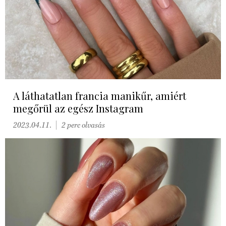
A láthatatlan francia manikűr, amiért
megőrül az egész Instagram
2023.04.11.
2 perc olvasás