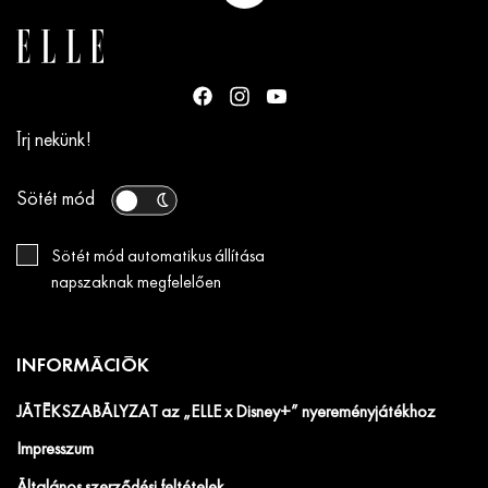
Írj nekünk!
Sötét mód
Sötét mód automatikus állítása
napszaknak megfelelően
INFORMÁCIÓK
JÁTÉKSZABÁLYZAT az „ELLE x Disney+” nyereményjátékhoz
Impresszum
Általános szerződési feltételek