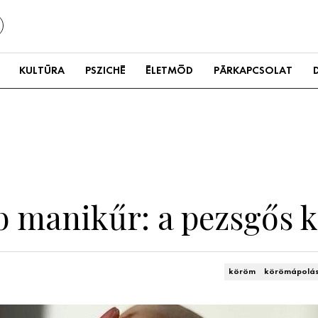
KULTÚRA
PSZICHÉ
ÉLETMÓD
PÁRKAPCSOLAT
bb manikűr: a pezsgős
köröm
körömápolá