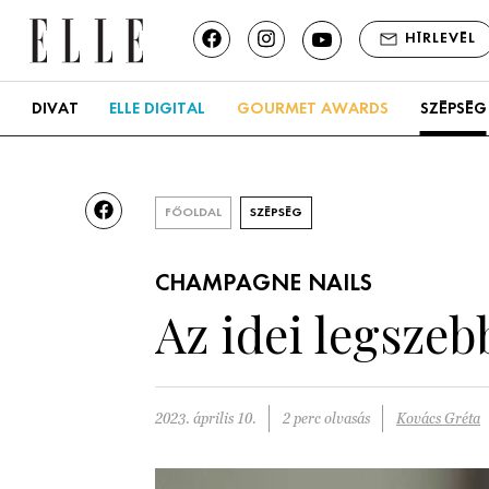
HÍRLEVÉL
DIVAT
ELLE DIGITAL
GOURMET AWARDS
SZÉPSÉG
FŐOLDAL
SZÉPSÉG
CHAMPAGNE NAILS
Az idei legsze
2023. április 10.
2 perc olvasás
Kovács Gréta