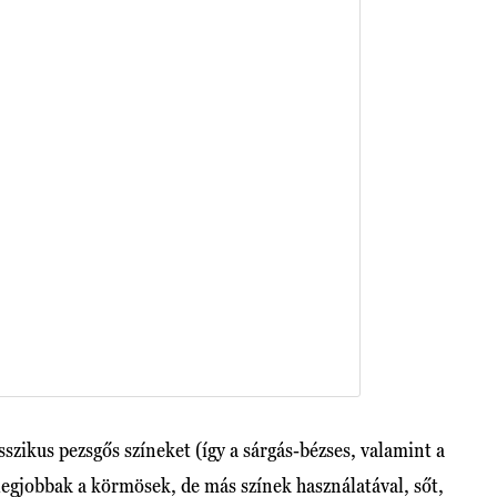
szikus pezsgős színeket (így a sárgás-bézses, valamint a
legjobbak a körmösek, de más színek használatával, sőt,