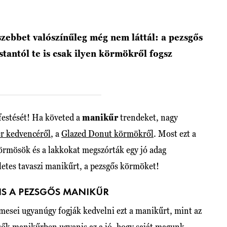
szebbet valószínűleg még nem láttál: a pezsgős
antól te is csak ilyen körmökről fogsz
festését! Ha követed a
manikűr
trendeket, nagy
er kedvencéről
, a
Glazed Donut körmökről
. Most ezt a
örmösök és a lakkokat megszórták egy jó adag
letes tavaszi manikűrt, a pezsgős körmöket!
NS A PEZSGŐS MANIKŰR
lmesei ugyanúgy fogják kedvelni ezt a manikűrt, mint az
sők manikűrben ugyanis az a jó, hogy saját magunk