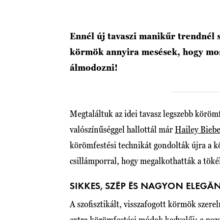
Ennél új tavaszi manikűr trendnél 
körmök annyira mesések, hogy most
álmodozni!
Megtaláltuk az idei tavasz legszebb köröm
valószínűséggel hallottál már
Hailey Bieb
körömfestési technikát gondolták újra a k
csillámporral, hogy megalkothatták a töké
SIKKES, SZÉP ÉS NAGYON ELEGÁ
A szofisztikált, visszafogott körmök szere
extra
körömfestési módok
kedvelői: a pez