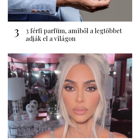
3
3 férfi parfüm, amiből a legtöbbet
adják el a világon