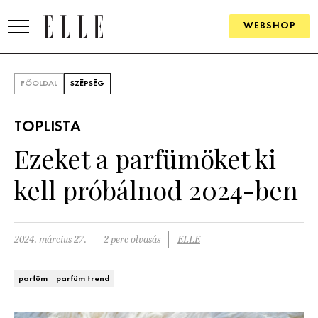
WEBSHOP
DIVAT
FŐOLDAL
SZÉPSÉG
ELLE DIGITAL
TOPLISTA
GOURMET AWARDS
Ezeket a parfümöket ki
SZÉPSÉG
kell próbálnod 2024-ben
KULTÚRA
PSZICHÉ
2024. március 27.
2 perc olvasás
ELLE
ÉLETMÓD
parfüm
parfüm trend
PÁRKAPCSOLAT