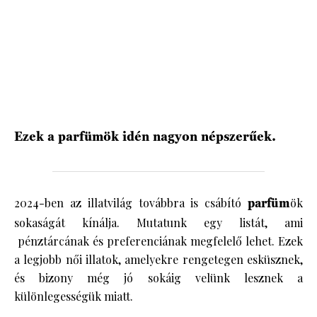
HÍRLEVÉL
Ezek a parfümök idén nagyon népszerűek.
2024-ben az illatvilág továbbra is csábító
parfüm
ök
sokaságát kínálja. Mutatunk egy listát, ami
pénztárcának és preferenciának megfelelő lehet. Ezek
a legjobb női illatok, amelyekre rengetegen esküsznek,
és bizony még jó sokáig velünk lesznek a
különlegességük miatt.