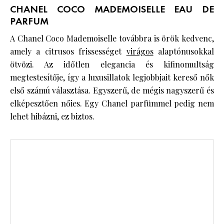
CHANEL COCO MADEMOISELLE EAU DE
PARFUM
A Chanel Coco Mademoiselle továbbra is örök kedvenc,
amely a citrusos frissességet
virágos
alaptónusokkal
ötvözi. Az időtlen elegancia és kifinomultság
megtestesítője, így a luxusillatok legjobbjait kereső nők
első számú választása. Egyszerű, de mégis nagyszerű és
elképesztően nőies. Egy Chanel parfümmel pedig nem
lehet hibázni, ez biztos.