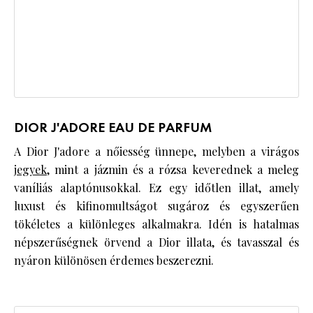
DIOR J'ADORE EAU DE PARFUM
A Dior J'adore a nőiesség ünnepe, melyben a virágos
jegyek
, mint a jázmin és a rózsa keverednek a meleg
vaníliás alaptónusokkal. Ez egy időtlen illat, amely
luxust és kifinomultságot sugároz és egyszerűen
tökéletes a különleges alkalmakra. Idén is hatalmas
népszerűségnek örvend a Dior illata, és tavasszal és
nyáron különösen érdemes beszerezni.