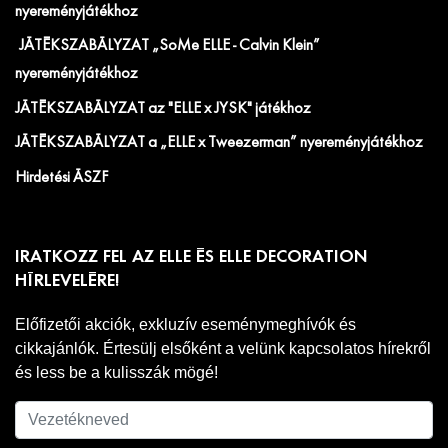
nyereményjátékhoz
JÁTÉKSZABÁLYZAT „SoMe ELLE - Calvin Klein”
nyereményjátékhoz
JÁTÉKSZABÁLYZAT az "ELLE x JYSK" játékhoz
JÁTÉKSZABÁLYZAT a „ELLE x Tweezerman” nyereményjátékhoz
Hirdetési ÁSZF
IRATKOZZ FEL AZ ELLE ÉS ELLE DECORATION
HÍRLEVELÉRE!
Előfizetői akciók, exkluzív eseménymeghívók és
cikkajánlók. Értesülj elsőként a velünk kapcsolatos hírekről
és less be a kulisszák mögé!