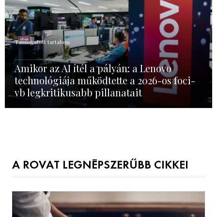
Támogatott tartalom
Amikor az AI ítél a pályán: a Lenovo
technológiája működtette a 2026-os foci-
vb legkritikusabb pillanatait
A ROVAT LEGNÉPSZERŰBB CIKKEI