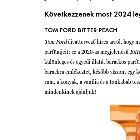
Következzenek most 2024 legj
TOM FORD BITTER PEACH
Tom Ford
divattervező híres arról, hog
parfümjeit: ez a 2020-as megjelenésű
Bitt
különleges és egyedi illatú, barackos parf
barackra emlékeztet, később viszont egy ke
rum, a konyak, a vanília és a tonkabab tesz
mindenkinek ajánljuk!