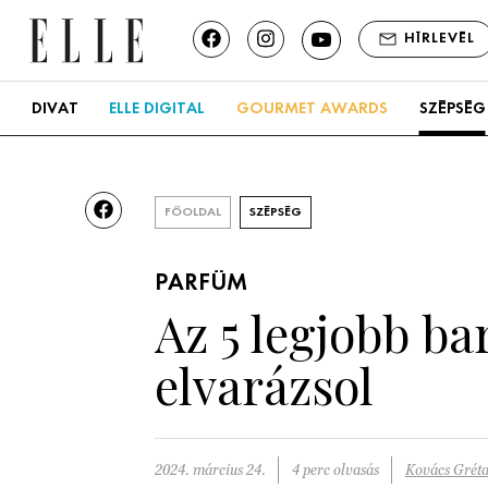
HÍRLEVÉL
DIVAT
ELLE DIGITAL
GOURMET AWARDS
SZÉPSÉG
FŐOLDAL
SZÉPSÉG
PARFÜM
Az 5 legjobb b
elvarázsol
2024. március 24.
4 perc olvasás
Kovács Grét