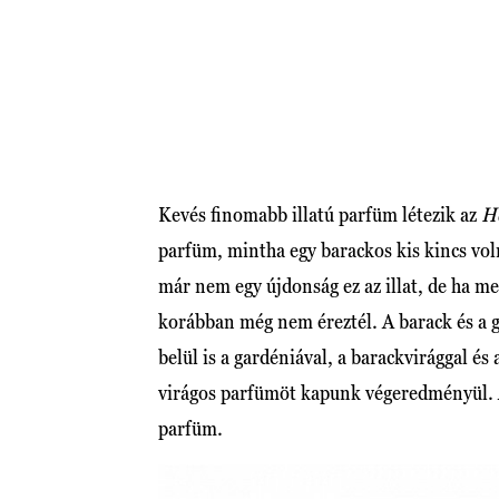
Kevés finomabb illatú parfüm létezik az
H
parfüm, mintha egy barackos kis kincs vol
már nem egy újdonság ez az illat, de ha m
korábban még nem éreztél. A barack és a 
belül is a gardéniával, a barackvirággal é
virágos parfümöt kapunk végeredményül. A
parfüm.