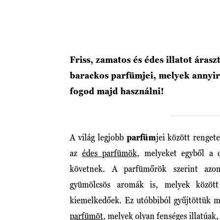
Friss, zamatos és édes illatot áras
barackos parfümjei, melyek annyir
fogod majd használni!
A világ legjobb
parfüm
jei között renget
az
édes parfümök,
melyeket egyből a 
követnek. A parfümőrök szerint azo
gyümölcsös aromák is, melyek közö
kiemelkedőek. Ez utóbbiból gyűjtöttük m
parfümöt
, melyek olyan fenséges illatúak