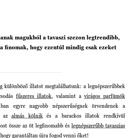
ztanak magukból a tavaszi szezon legtrendibb,
a finomak, hogy ezentúl mindig csak ezeket
eg különböző illatot megtalálhatunk: a legnépszerűbbek
csodás
fűszeres illatok,
valamint a
virágos parfümök
nban egyre nagyobb népszerűségnek örvendenek a
tt az
almás kölnik
és a barackos illatok rendkívül
ost össze az öt legfinomabb és
legnépszerűbb tavaszias
, hogy garantáltan újra fogod venni őket!