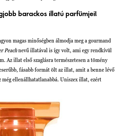
obb barackos illatú parfümjei!
y nagyon magas minőségben álmodja meg a gourmand
er Peach
nevű illatával is így volt, ami egy rendkívül
üm. Az illat első szaglásra természetesen a tömény
serűbb, fásabb formát ölt az illat, amit a benne lévő
 még ellenállhatatlanabbá. Uniszex illat, ezért