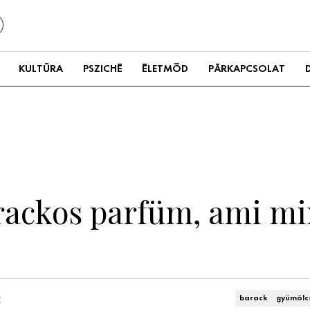
KULTÚRA
PSZICHÉ
ÉLETMÓD
PÁRKAPCSOLAT
arackos parfüm, ami m
a
barack
gyümölc