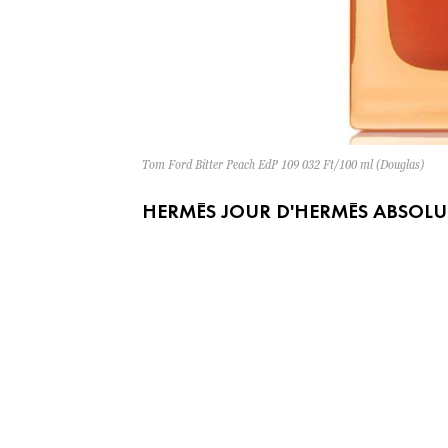
Tom Ford Bitter Peach EdP 109 032 Ft/100 ml (Douglas)
HERMÈS JOUR D'HERMÈS ABSOLU