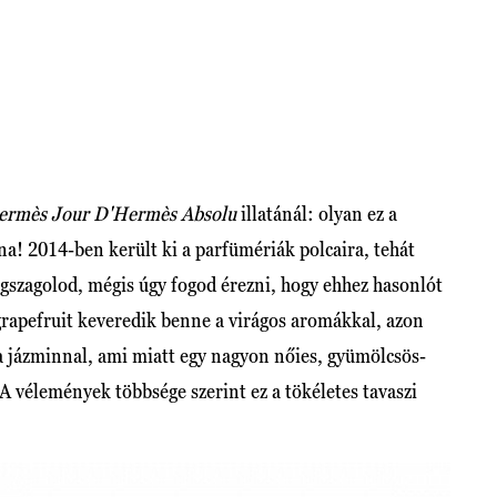
ermès Jour D'Hermès Absolu
illatánál: olyan ez a
na! 2014-ben került ki a parfümériák polcaira, tehát
egszagolod, mégis úgy fogod érezni, hogy ehhez hasonlót
grapefruit keveredik benne a virágos aromákkal, azon
s a jázminnal, ami miatt egy nagyon nőies, gyümölcsös-
 vélemények többsége szerint ez a tökéletes tavaszi