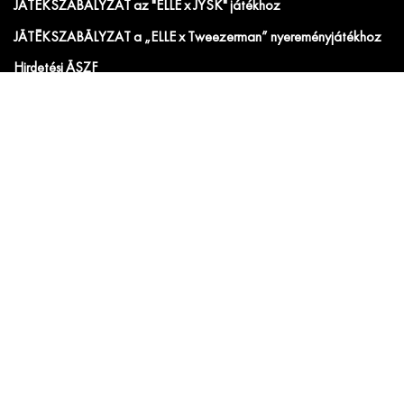
JÁTÉKSZABÁLYZAT az "ELLE x JYSK" játékhoz
JÁTÉKSZABÁLYZAT a „ELLE x Tweezerman” nyereményjátékhoz
Hirdetési ÁSZF
IRATKOZZ FEL AZ ELLE ÉS ELLE DECORATION
HÍRLEVELÉRE!
Előfizetői akciók, exkluzív eseménymeghívók és
cikkajánlók. Értesülj elsőként a velünk kapcsolatos hírekről
és less be a kulisszák mögé!