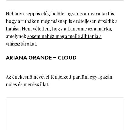
Néhány csepp is elég belőle, ugyanis annyira tartós,
hogy a ruhákon még másnap is erőteljesen érződik a
hatása. Nem véletlen, hogy a Lancome az a márka,
amelynek
sosem nehéz maga mellé állítania a
világsztárokat
.
ARIANA GRANDE – CLOUD
Az énekesnő nevével fémjelzett parfüm egy igazán
nőies és merész illat.