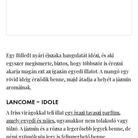
Egy fülledt nyári éjszaka hangulatát idézi, és aki
egyszer megismerte, biztos, hogy többször is érezni
akarja magán ezt az igazán egyedi illatot. A mangó egy
rövid ideig érződik benne, majd átadja a helyét a jázmin
aromáinak.
LANCOME – IDOLE
A friss virágokkal teli illat
egy igazi tavaszi parfüm,
amely egyedi és nőies
, ugyanakkor nem tolakodó vagy
túlzó. A jázmin és a rózsa a legerősebb jegyek benne, de
némi gyümölcsös jegy is felismerhető benne.