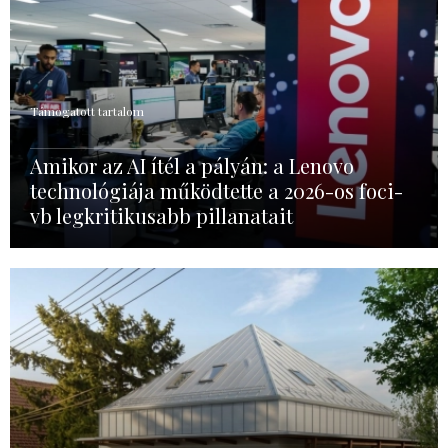
Támogatott tartalom
Amikor az AI ítél a pályán: a Lenovo
technológiája működtette a 2026-os foci-
vb legkritikusabb pillanatait