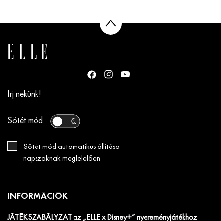
Írj nekünk!
Sötét mód
Sötét mód automatikus állítása
napszaknak megfelelően
INFORMÁCIÓK
JÁTÉKSZABÁLYZAT az „ELLE x Disney+” nyereményjátékhoz