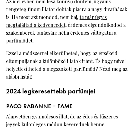
Az idei évben nem lesz könnyű dönteni, ugyanis
rengeteg finom illatot dobtak piacra a nagy divatházak
is. Ha most azt mondod, nem baj,
te már úgyis
megtaláltad a kedvencedet
, érdemes elgondolkodod a
szakemberek tanácsán: néha érdemes váltogatni a
parfümödet.
Ezzel a módszerrel elkerülheted, hogy az érzékeid
eltompuljanak a különböző illatok iránt. És hogy mivel
helyettesítheted a megszokott parfümöd? Nézd meg az
alábbi listát!
2024 legkeresettebb parfümjei
PACO RABANNE – FAME
Alapvetően gyümölcsös illat, de az édes és fűszeres
jegyek különleges módon keverednek benne.