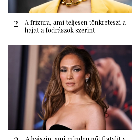
2
A frizura, ami teljesen tönkreteszi a
hajat a fodrászok szerint
3
A hajszín, ami minden nőt fiatalít a