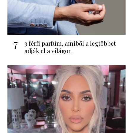
7
3 férfi parfüm, amiből a legtöbbet
adják el a világon