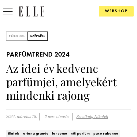
WEBSHOP
DIVAT
FŐOLDAL
SZÉPSÉG
ELLE DIGITAL
PARFÜMTREND 2024
GOURMET AWARDS
Az idei év kedvenc
SZÉPSÉG
parfümjei, amelyekért
KULTÚRA
mindenki rajong
PSZICHÉ
2024. március 18.
2 perc olvasás
Szentkuty Nikolett
ÉLETMÓD
PÁRKAPCSOLAT
illatok
ariana grande
lancome
női parfüm
paco rabanne