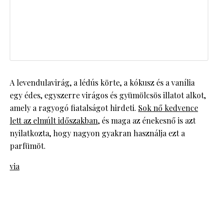
A levendulavirág, a lédús körte, a kókusz és a vanília
egy édes, egyszerre virágos és gyümölcsös illatot alkot,
amely a ragyogó fiatalságot hirdeti.
Sok nő kedvence
lett az elmúlt időszakban
, és maga az énekesnő is azt
nyilatkozta, hogy nagyon gyakran használja ezt a
parfümöt.
via