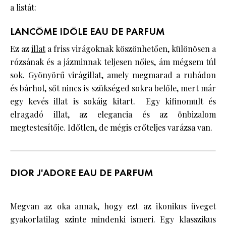
a listát:
LANCÔME IDÔLE EAU DE PARFUM
Ez az
illat
a friss virágoknak köszönhetően, különösen a
rózsának és a jázminnak teljesen nőies, ám mégsem túl
sok. Gyönyörű virágillat, amely megmarad a ruhádon
és bárhol, sőt nincs is szükséged sokra belőle, mert már
egy kevés illat is sokáig kitart. Egy kifinomult és
elragadó illat, az elegancia és az önbizalom
megtestesítője. Időtlen, de mégis erőteljes varázsa van.
DIOR J'ADORE EAU DE PARFUM
Megvan az oka annak, hogy ezt az ikonikus üveget
gyakorlatilag szinte mindenki ismeri. Egy klasszikus