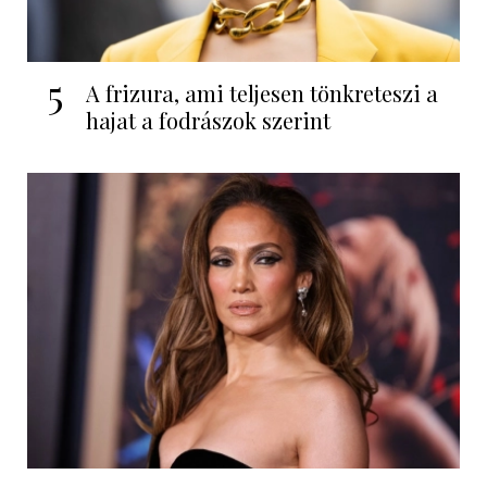
5
A frizura, ami teljesen tönkreteszi a
hajat a fodrászok szerint