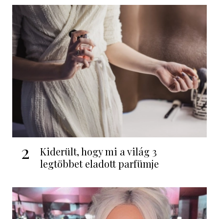
2
Kiderült, hogy mi a világ 3
legtöbbet eladott parfümje