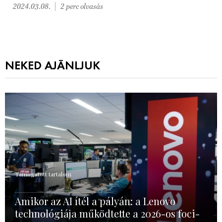
2024.03.08.
2 perc olvasás
NEKED AJÁNLJUK
Támogatott tartalom
Amikor az AI ítél a pályán: a Lenovo
technológiája működtette a 2026-os foci-