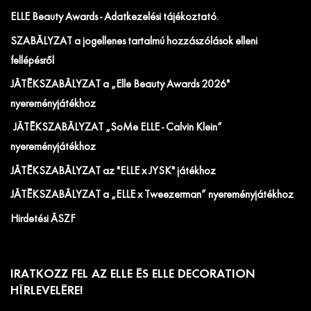
ELLE Beauty Awards - Adatkezelési tájékoztató.
SZABÁLYZAT a jogellenes tartalmú hozzászólások elleni
fellépésről
JÁTÉKSZABÁLYZAT a „Elle Beauty Awards 2026"
nyereményjátékhoz
JÁTÉKSZABÁLYZAT „SoMe ELLE - Calvin Klein”
nyereményjátékhoz
JÁTÉKSZABÁLYZAT az "ELLE x JYSK" játékhoz
JÁTÉKSZABÁLYZAT a „ELLE x Tweezerman” nyereményjátékhoz
Hirdetési ÁSZF
IRATKOZZ FEL AZ ELLE ÉS ELLE DECORATION
HÍRLEVELÉRE!