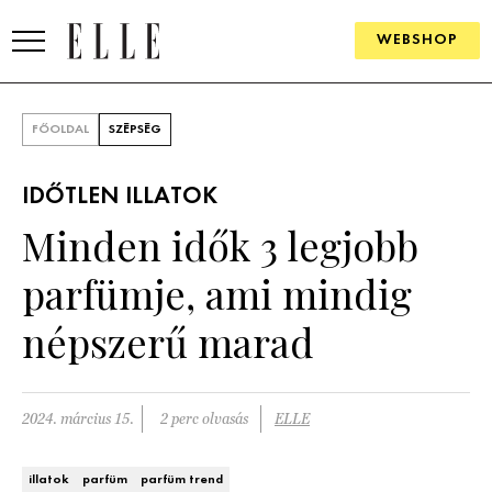
WEBSHOP
DIVAT
FŐOLDAL
SZÉPSÉG
ELLE DIGITAL
IDŐTLEN ILLATOK
GOURMET AWARDS
Minden idők 3 legjobb
SZÉPSÉG
parfümje, ami mindig
KULTÚRA
népszerű marad
PSZICHÉ
2024. március 15.
2 perc olvasás
ELLE
ÉLETMÓD
PÁRKAPCSOLAT
illatok
parfüm
parfüm trend