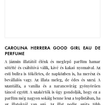
CAROLINA HERRERA GOOD GIRL EAU DE
PERFUME
A jázmin illatától élénk és meglepő parfüm hamar
sötétté és csábítóvá válik, kávé és kakaó nyomaival. Az
esti bulira is tökéletes, de napközben is, ha merész és
bevállalós vagy. Az illata meleg, de édes és szexi. A
szantálfa, a vanília és a narancsvirág gyönyörűen
táncol együtt. A szakértők is úgy gondolják, hogy ez a
parfüm még nagyon sokáig benne lesz a toplistában, ha
az illatokról van szó. Az illat pedig azóta több