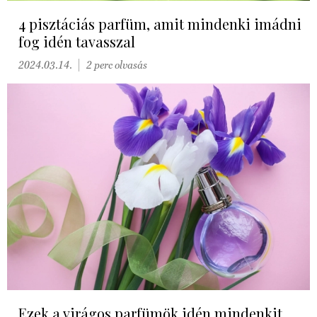
4 pisztáciás parfüm, amit mindenki imádni
fog idén tavasszal
2024.03.14.
2 perc olvasás
Ezek a virágos parfümök idén mindenkit