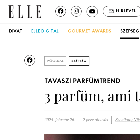
HÍRLEVÉL
DIVAT
ELLE DIGITAL
GOURMET AWARDS
SZÉPSÉG
FŐOLDAL
SZÉPSÉG
TAVASZI PARFÜMTREND
3 parfüm, ami t
2024. február 26.
2 perc olvasás
Szentkuty Nik