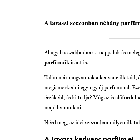
A tavaszi szezonban néhány parfüm 
Ahogy hosszabbodnak a nappalok és melegsz
parfümök
iránt is.
Talán már megvannak a kedvenc illataid, 
megismerkedni egy-egy új parfümmel.
Eze
érzékeid
, és ki tudja? Még az is előfordul
majd lemondani.
Nézd meg, az idei szezonban milyen illato
A tavasz kedvenc parfümjei