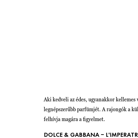
Aki kedveli az édes, ugyanakkor kellemes v
legnépszerűbb parfümjét. A rajongók a kü
felhívja magára a figyelmet.
DOLCE & GABBANA – L'IMPERATR