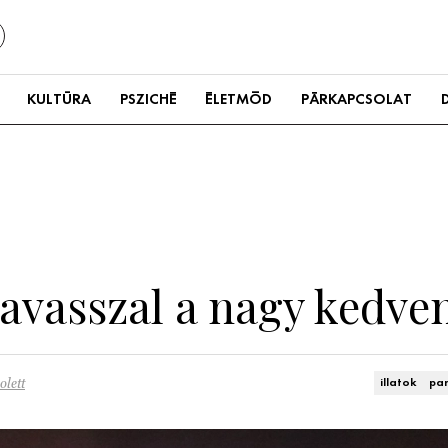
KULTÚRA
PSZICHÉ
ÉLETMÓD
PÁRKAPCSOLAT
avasszal a nagy kedve
olett
illatok
pa