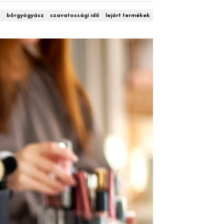
s
bőrgyógyász
szavatossági idő
lejárt termékek