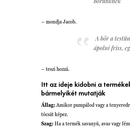
bőrünknek
– mondja Jacob.
A bőr a testün
ápolni friss, 
– teszi hozzá.
Itt az ideje kidobni a termék
bármelyikét mutatják
Állag:
Amikor pumpálod vagy a tenyeredre 
tócsát képez.
Szag:
Ha a termék savanyú, avas vagy féme