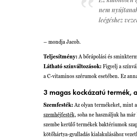
nem nyújtanak
leégéshez veze
– mondja Jacob.
Teljesítmény:
A bőrápolási és sminkte
Látható színváltozások:
Figyelj a színv
a C-vitaminos szérumok esetében. Ez anna
3 magas kockázatú termék, am
Szemfesték:
Az olyan termékeket, mint a 
szemhéjfesték,
soha ne használjuk ha már 
szembe kerülő termékek baktériumok szapo
kötőhártya-gyulladás kialakulásához vezeth