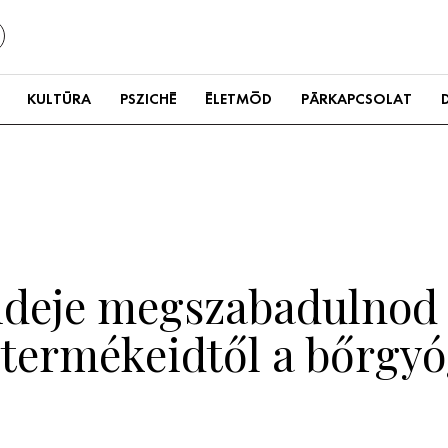
KULTÚRA
PSZICHÉ
ÉLETMÓD
PÁRKAPCSOLAT
y ideje megszabadulnod
 termékeidtől a bőrgy