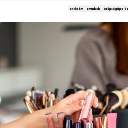
arckrém
sminkek
szépségápolá