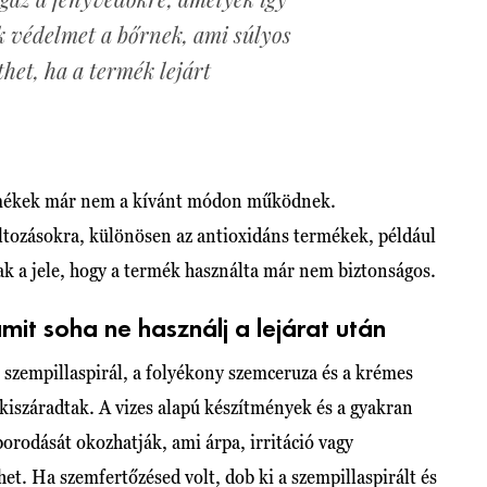
 védelmet a bőrnek, ami súlyos
thet, ha a termék lejárt
rmékek már nem a kívánt módon működnek.
áltozásokra, különösen az antioxidáns termékek, például
k a jele, hogy a termék használta már nem biztonságos.
it soha ne használj a lejárat után
szempillaspirál, a folyékony szemceruza és a krémes
kiszáradtak. A vizes alapú készítmények és a gyakran
rodását okozhatják, ami árpa, irritáció vagy
et. Ha szemfertőzésed volt, dob ki a szempillaspirált és