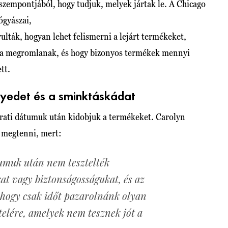
 szempontjából, hogy tudjuk, melyek jártak le. A Chicago
gyászai,
lták, hogyan lehet felismerni a lejárt termékeket,
 ha megromlanak, és hogy bizonyos termékek mennyi
tt.
yedet és a sminktáskádat
árati dátumuk után kidobjuk a termékeket. Carolyn
t megtenni, mert:
tumuk után nem tesztelték
t vagy biztonságosságukat, és az
 hogy csak időt pazarolnánk olyan
telére, amelyek nem tesznek jót a