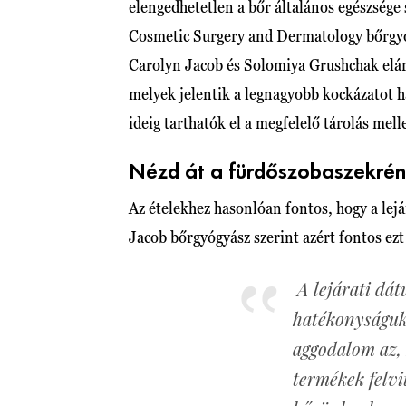
elengedhetetlen a bőr általános egészsége
Cosmetic Surgery and Dermatology bőrgyó
Carolyn Jacob és Solomiya Grushchak eláru
melyek jelentik a legnagyobb kockázatot
ideig tarthatók el a megfelelő tárolás melle
Nézd át a fürdőszobaszekrén
Az ételekhez hasonlóan fontos, hogy a lej
Jacob bőrgyógyász szerint azért fontos ez
A lejárati dá
hatékonyságuka
aggodalom az,
termékek felvi