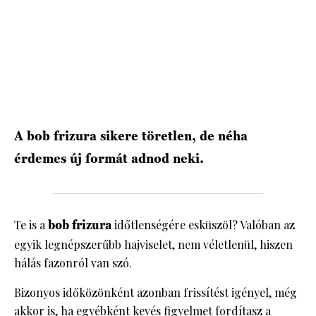
HÍRLEVÉL
A bob frizura sikere töretlen, de néha
érdemes új formát adnod neki.
Te is a
bob frizura
időtlenségére esküszöl? Valóban az
egyik legnépszerűbb hajviselet, nem véletlenül, hiszen
hálás fazonról van szó.
Bizonyos időközönként azonban frissítést igényel, még
akkor is, ha egyébként kevés figyelmet fordítasz a