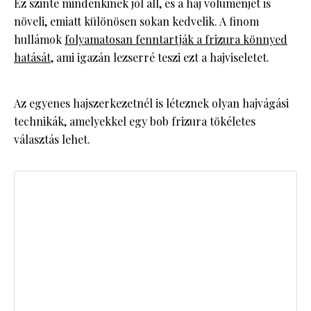
Ez szinte mindenkinek jól áll, és a haj volumenjét is
növeli, emiatt különösen sokan kedvelik. A finom
hullámok
folyamatosan fenntartják a frizura könnyed
hatását
, ami igazán lezserré teszi ezt a hajviseletet.
Az egyenes hajszerkezetnél is léteznek olyan hajvágási
technikák, amelyekkel egy bob frizura tökéletes
választás lehet.