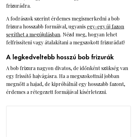
frizurádra.
A fodrászok szerint érdemes megismerkedni a bob
frizura hosszabb formáival, ugyanis
egy-egy új fazon
segíthet a megújulásban
. Nézd meg, hogyan lehet
felfrissíteni vagy átalakítani a megszokott frizurádat!
A legkedveltebb hosszú bob frizurák
A bob frizura nagyon divatos, de időnként szükség van
egy frissítő hajvágásra. Ha a megszokottnál jobban
megnőtt a hajad, de kipróbálnál egy hosszabb fazont,
érdemes a rétegezett formájával kísérletezni.