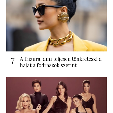
7
A frizura, ami teljesen tönkreteszi a
hajat a fodrászok szerint