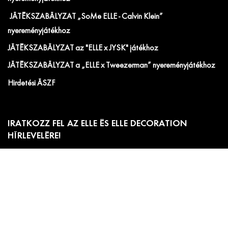
JÁTÉKSZABÁLYZAT „SoMe ELLE - Calvin Klein”
nyereményjátékhoz
JÁTÉKSZABÁLYZAT az "ELLE x JYSK" játékhoz
JÁTÉKSZABÁLYZAT a „ELLE x Tweezerman” nyereményjátékhoz
Hirdetési ÁSZF
IRATKOZZ FEL AZ ELLE ÉS ELLE DECORATION
HÍRLEVELÉRE!
Előfizetői akciók, exkluzív eseménymeghívók és
cikkajánlók. Értesülj elsőként a velünk kapcsolatos hírekről
és less be a kulisszák mögé!