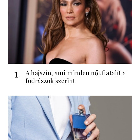
1
A hajszín, ami minden nőt fiatalít a
fodrászok szerint