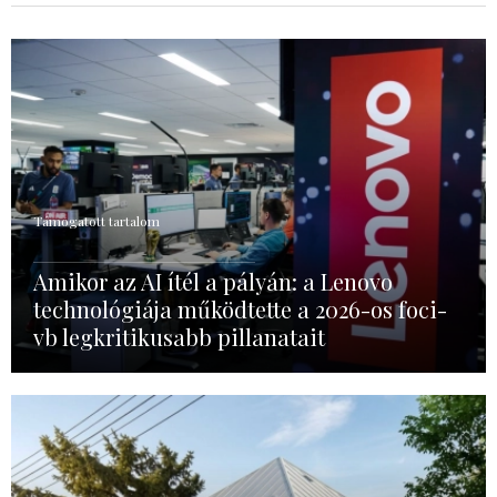
Támogatott tartalom
Amikor az AI ítél a pályán: a Lenovo
technológiája működtette a 2026-os foci-
vb legkritikusabb pillanatait