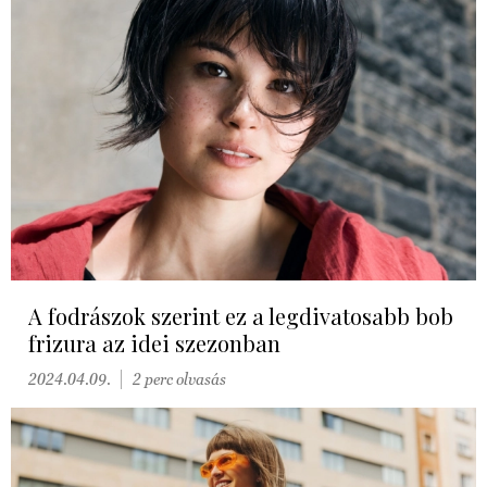
A fodrászok szerint ez a legdivatosabb bob
frizura az idei szezonban
2024.04.09.
2 perc olvasás