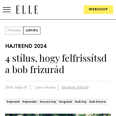
WEBSHOP
DIVAT
FŐOLDAL
SZÉPSÉG
ELLE DIGITAL
HAJTREND 2024
GOURMET AWARDS
4 stílus, hogy felfrissítsd
SZÉPSÉG
a bob frizurád
KULTÚRA
PSZICHÉ
2024. május 07.
2 perc olvasás
Szentkuty Nikolett
ÉLETMÓD
hajtrend
hajviselet
hosszú haj
long bob
bob haj
bob frizura
PÁRKAPCSOLAT