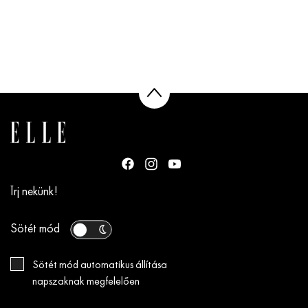
Írj nekünk!
Sötét mód
Sötét mód automatikus állítása
napszaknak megfelelően