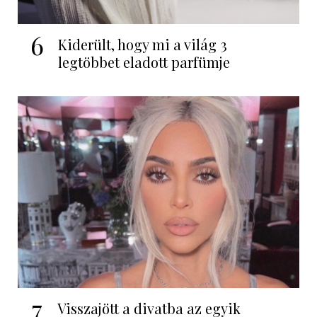
6
Kiderült, hogy mi a világ 3
legtöbbet eladott parfümje
7
Visszajött a divatba az egyik