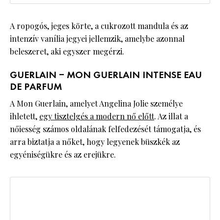
A ropogós, jeges körte, a cukrozott mandula és az
intenzív vanília jegyei jellemzik, amelybe azonnal
beleszeret, aki egyszer megérzi.
GUERLAIN – MON GUERLAIN INTENSE EAU
DE PARFUM
A Mon Guerlain, amelyet Angelina Jolie személye
ihletett,
egy tisztelgés a modern nő előtt
. Az illat a
nőiesség számos oldalának felfedezését támogatja, és
arra biztatja a nőket, hogy legyenek büszkék az
egyéniségükre és az erejükre.