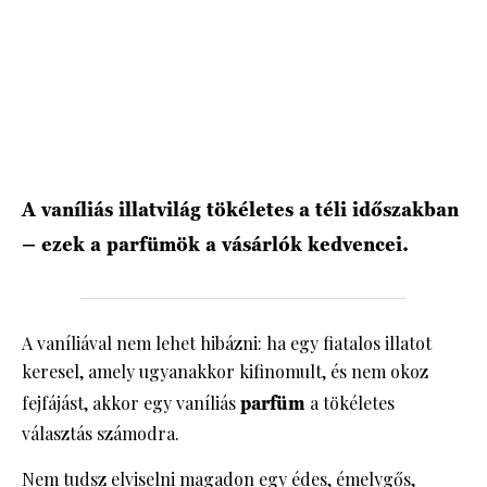
HÍRLEVÉL
A vaníliás illatvilág tökéletes a téli időszakban
– ezek a parfümök a vásárlók kedvencei.
A vaníliával nem lehet hibázni: ha egy fiatalos illatot
keresel, amely ugyanakkor kifinomult, és nem okoz
fejfájást, akkor egy vaníliás
parfüm
a tökéletes
választás számodra.
Nem tudsz elviselni magadon egy édes, émelygős,