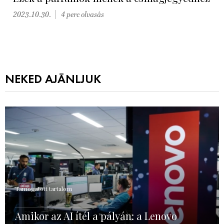
2023.10.30.
4 perc olvasás
NEKED AJÁNLJUK
Támogatott tartalom
Amikor az AI ítél a pályán: a Lenovo