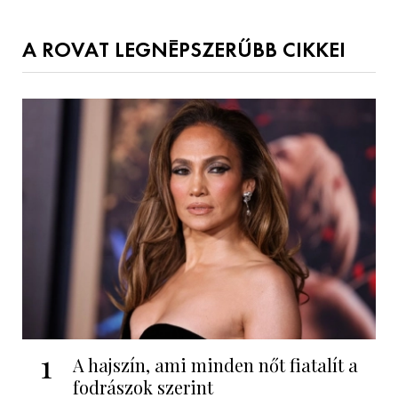
A ROVAT LEGNÉPSZERŰBB CIKKEI
1
A hajszín, ami minden nőt fiatalít a
fodrászok szerint