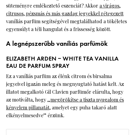
süteményre emlékeztető eszenciát? Akkor
a virágos,
citrusos, pézsmás és más gazdag jegyekkel rétegezett
vaníliás parfüm segítségével megtalálhatod a tökéletes
egyensúlyt a téli hangulat és a frissesség között.
A legnépszerűbb vaníliás parfümök
ELIZABETH ARDEN – WHITE TEA VANILLA
EAU DE PARFUM SPRAY
Ez a vaníliás parfüm az élénk citrom és birsalma
jegyeivel igazán meleg és megnyugtató hatást kelt. Az
illatot megalkotó Gil Clavien parfümőr elárulta, hogy
az motiválta, hogy „
megörökítse a tiszta nyugalom és
kényelem pillanatát
, amelyet egy puha takaró alatt
elkényelmesedve” érzünk.