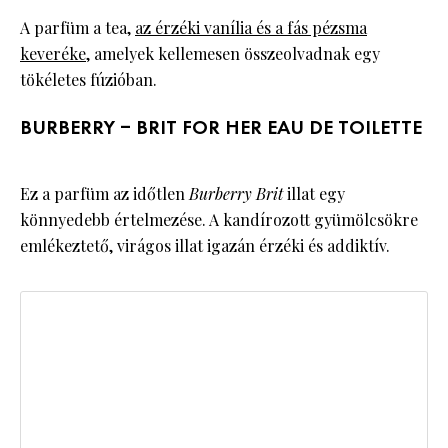
A parfüm a tea,
az érzéki vanília és a fás pézsma
keveréke
, amelyek kellemesen összeolvadnak egy
tökéletes fúzióban.
BURBERRY – BRIT FOR HER EAU DE TOILETTE
Ez a parfüm az időtlen
Burberry Brit
illat egy
könnyedebb értelmezése. A kandírozott gyümölcsökre
emlékeztető, virágos illat igazán érzéki és addiktív.