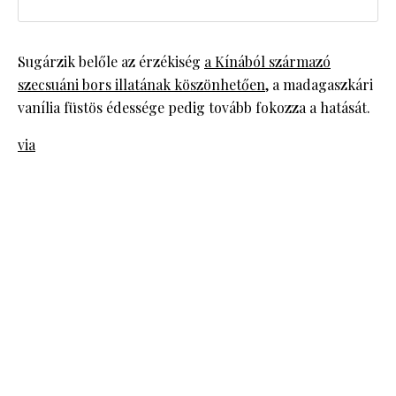
Sugárzik belőle az érzékiség
a Kínából származó
szecsuáni bors illatának köszönhetően
, a madagaszkári
vanília füstös édessége pedig tovább fokozza a hatását.
via