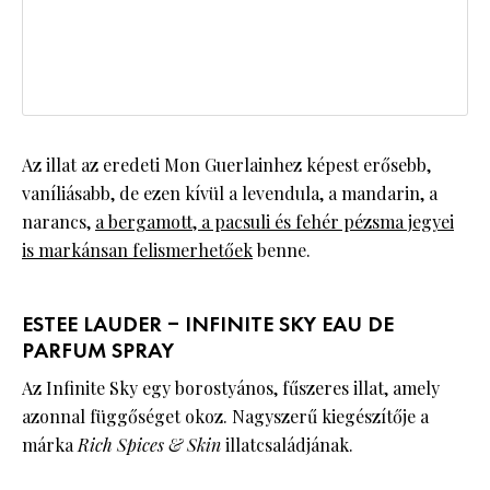
Az illat az eredeti Mon Guerlainhez képest erősebb,
vaníliásabb, de ezen kívül a levendula, a mandarin, a
narancs,
a bergamott, a pacsuli és fehér pézsma jegyei
is markánsan felismerhetőek
benne.
ESTEE LAUDER – INFINITE SKY EAU DE
PARFUM SPRAY
Az Infinite Sky egy borostyános, fűszeres illat, amely
azonnal függőséget okoz. Nagyszerű kiegészítője a
márka
Rich Spices & Skin
illatcsaládjának.