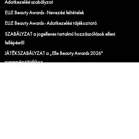
Adatkezelési szabályzat
ELLE Beauty Awards - Nevezési feltételek
ELLE Beauty Awards - Adatkezelési tájékoztató.
SZABÁLYZAT a jogellenes tartalmú hozzászólások elleni
fellépésről
JÁTÉKSZABÁLYZAT a „Elle Beauty Awards 2026"
nyereményjátékhoz
JÁTÉKSZABÁLYZAT „SoMe ELLE - Calvin Klein”
nyereményjátékhoz
JÁTÉKSZABÁLYZAT az "ELLE x JYSK" játékhoz
JÁTÉKSZABÁLYZAT a „ELLE x Tweezerman” nyereményjátékhoz
Hirdetési ÁSZF
IRATKOZZ FEL AZ ELLE ÉS ELLE DECORATION