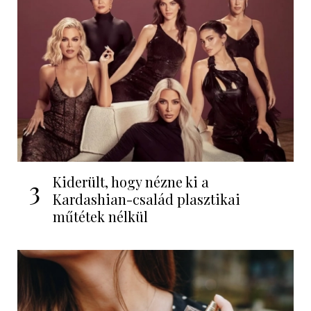
Kiderült, hogy nézne ki a
3
Kardashian-család plasztikai
műtétek nélkül