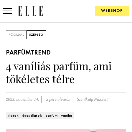
WEBSHOP
DIVAT
FŐOLDAL
SZÉPSÉG
ELLE DIGITAL
PARFÜMTREND
GOURMET AWARDS
4 vaníliás parfüm, ami
SZÉPSÉG
tökéletes télre
KULTÚRA
PSZICHÉ
2023. november 14.
2 perc olvasás
Szentkuty Nikolett
ÉLETMÓD
illatok
édes illatok
parfüm
vanília
PÁRKAPCSOLAT