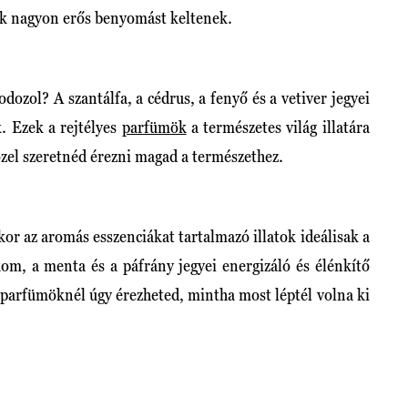
ek nagyon erős benyomást keltenek.
dozol? A szantálfa, a cédrus, a fenyő és a vetiver jegyei
k. Ezek a rejtélyes
parfümök
a természetes világ illatára
zel szeretnéd érezni magad a természethez.
kkor az aromás esszenciákat tartalmazó illatok ideálisak a
ikom, a menta és a páfrány jegyei energizáló és élénkítő
t parfümöknél úgy érezheted, mintha most léptél volna ki