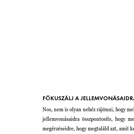
FÓKUSZÁLJ A JELLEMVONÁSAIDR
Nos, nem is olyan nehéz rájönni, hogy mely
jellemvonásaidra összpontosíts, hogy me
megérzéseidre, hogy megtaláld azt, amit k