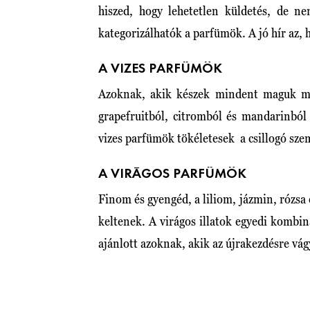
hiszed, hogy lehetetlen küldetés, de nem
kategorizálhatók a parfümök. A jó hír az,
A VIZES PARFÜMÖK
Azoknak, akik készek mindent maguk mög
grapefruitból, citromból és mandarinból 
vizes parfümök tökéletesek a csillogó sz
A VIRÁGOS PARFÜMÖK
Finom és gyengéd, a liliom, jázmin, rózsa 
keltenek. A virágos illatok egyedi kombi
ajánlott azoknak, akik az újrakezdésre vá