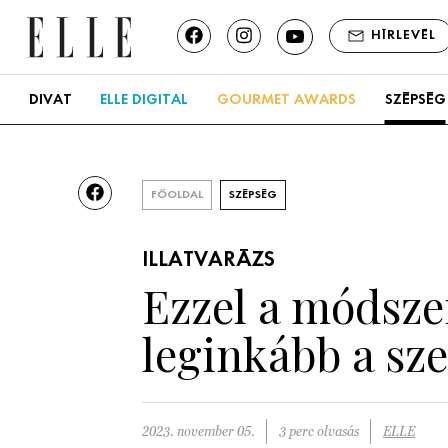
HÍRLEVÉL
DIVAT
ELLE DIGITAL
GOURMET AWARDS
SZÉPSÉG
FŐOLDAL
SZÉPSÉG
ILLATVARÁZS
Ezzel a módszer
leginkább a sz
2023. november 05.
3 perc olvasás
ELLE