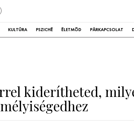
KULTÚRA
PSZICHÉ
ÉLETMÓD
PÁRKAPCSOLAT
rel kiderítheted, mily
emélyiségedhez