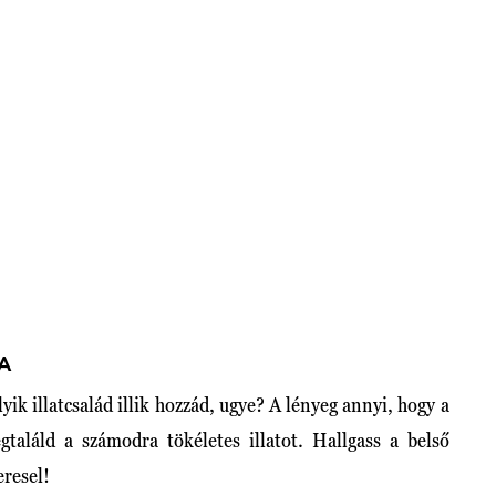
A
ik illatcsalád illik hozzád, ugye? A lényeg annyi, hogy a
gtaláld a számodra tökéletes illatot. Hallgass a belső
eresel!