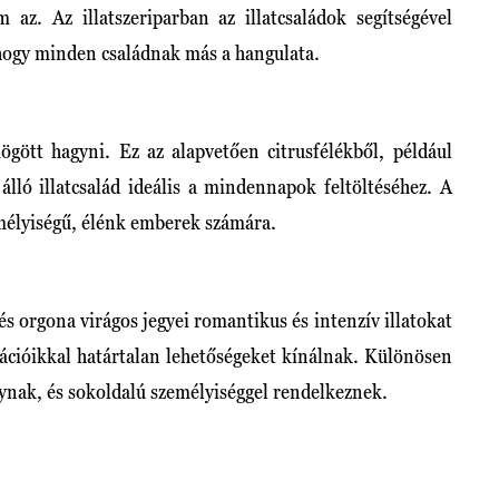
 az. Az illatszeriparban az illatcsaládok segítségével
 hogy minden családnak más a hangulata.
ött hagyni. Ez az alapvetően citrusfélékből, például
álló illatcsalád ideális a mindennapok feltöltéséhez. A
emélyiségű, élénk emberek számára.
és orgona virágos jegyei romantikus és intenzív illatokat
nációikkal határtalan lehetőségeket kínálnak. Különösen
gynak, és sokoldalú személyiséggel rendelkeznek.