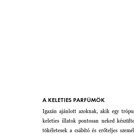
A KELETIES PARFÜMÖK
Igazán ajánlott azoknak, akik egy trópus
keleties illatok pontosan neked készült
tökéletesek a csábító és erőteljes szem