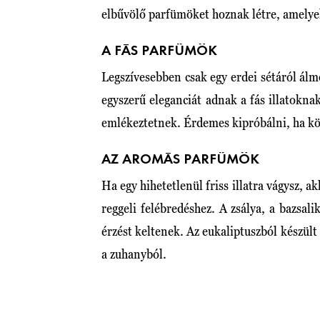
elbűvölő parfümöket hoznak létre, amely
A FÁS PARFÜMÖK
Legszívesebben csak egy erdei sétáról álmo
egyszerű eleganciát adnak a fás illatokna
emlékeztetnek. Érdemes kipróbálni, ha kö
AZ AROMÁS PARFÜMÖK
Ha egy hihetetlenül friss illatra vágysz, a
reggeli felébredéshez. A zsálya, a bazsal
érzést keltenek. Az eukaliptuszból készül
a zuhanyból.