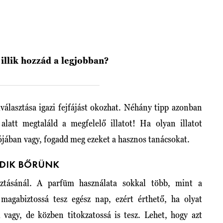
illik hozzád a legjobban?
választása igazi fejfájást okozhat. Néhány tipp azonban
alatt megtaláld a megfelelő illatot! Ha olyan illatot
alójában vagy, fogadd meg ezeket a hasznos tanácsokat.
ODIK BŐRÜNK
sztásánál. A parfüm használata sokkal több, mint a
magabiztossá tesz egész nap, ezért érthető, ha olyat
i vagy, de közben titokzatossá is tesz. Lehet, hogy azt