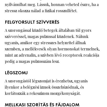
nyilvánulhat meg. Lássuk, honnan veheted észre, ha a
stressz okozza nálad a fizikai rosszullétet.
FELGYORSULT SZÍVVERÉS
A szorongással küzdő betegek általában túl gyors
szívveréssel, magas pulzussal küzdenek. Nálunk
ugyanis, amikor egy stresszes helyzettel állnak
szemben, a mellékvesék olyan hormonokat termelnek,
mint az adrenalin, a szívben lévő receptorok reakciója
pedig a magas pulzusszám lesz.
LÉGSZOMJ
A szorongástól légszomjat is érezhetsz, ugyanis
ilyenkor a belégzési izmok összehúzódnak, és
korlátozzák a rekeszizom mozgékonyságát.
MELLKASI SZORÍTÁS ÉS FÁJDALOM