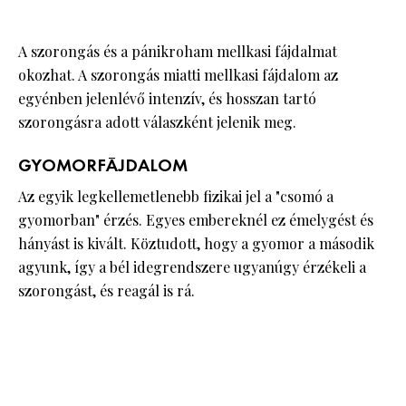
A szorongás és a pánikroham mellkasi fájdalmat
okozhat. A szorongás miatti mellkasi fájdalom az
egyénben jelenlévő intenzív, és hosszan tartó
szorongásra adott válaszként jelenik meg.
GYOMORFÁJDALOM
Az egyik legkellemetlenebb fizikai jel a "csomó a
gyomorban" érzés. Egyes embereknél ez émelygést és
hányást is kivált. Köztudott, hogy a gyomor a második
agyunk, így a bél idegrendszere ugyanúgy érzékeli a
szorongást, és reagál is rá.