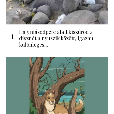
Ha 5 másodperc alatt kiszúrod a
1
disznót a nyuszik között, igazán
különleges...