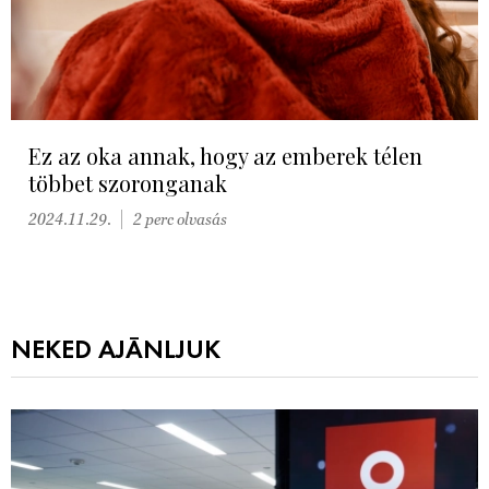
Ez az oka annak, hogy az emberek télen
többet szoronganak
2024.11.29.
2 perc olvasás
NEKED AJÁNLJUK