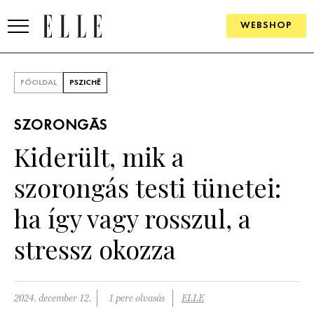
WEBSHOP
DIVAT
FŐOLDAL
PSZICHÉ
ELLE DIGITAL
SZORONGÁS
GOURMET AWARDS
Kiderült, mik a
SZÉPSÉG
szorongás testi tünetei:
KULTÚRA
ha így vagy rosszul, a
PSZICHÉ
stressz okozza
ÉLETMÓD
2024. december 12.
1 perc olvasás
ELLE
PÁRKAPCSOLAT