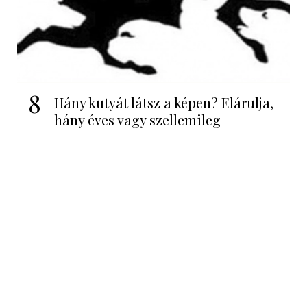
8
Hány kutyát látsz a képen? Elárulja,
hány éves vagy szellemileg