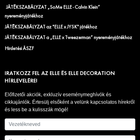
JÁTÉKSZABÁLYZAT „SoMe ELLE - Calvin Klein”
nyereményjátékhoz
JÁTÉKSZABÁLYZAT az "ELLE x JYSK" játékhoz
JÁTÉKSZABÁLYZAT a „ELLE x Tweezerman” nyereményjátékhoz
Hirdetési ÁSZF
IRATKOZZ FEL AZ ELLE ÉS ELLE DECORATION
HÍRLEVELÉRE!
Előfizetői akciók, exkluzív eseménymeghívók és
cikkajánlók. Értesülj elsőként a velünk kapcsolatos hírekről
és less be a kulisszák mögé!