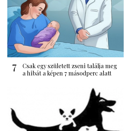
7
Csak egy született zseni találja meg
a hibát a képen 7 másodperc alatt