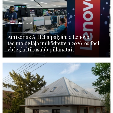
Támogatott tartalom
Amikor az AI ítél a pályán: a Lenovo
technológiája működtette a 2026-os foci-
vb legkritikusabb pillanatait