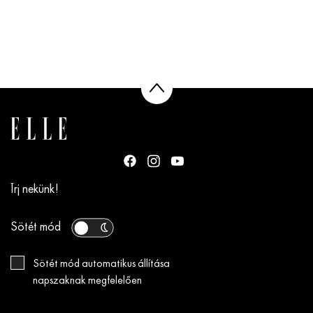
Írj nekünk!
Sötét mód
Sötét mód automatikus állítása
napszaknak megfelelően