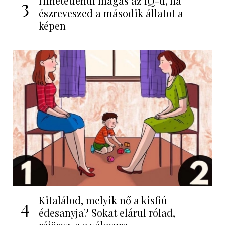
Hihetetlenül magas az IQ-d, ha
3
észreveszed a második állatot a
képen
Kitalálod, melyik nő a kisfiú
4
édesanyja? Sokat elárul rólad,