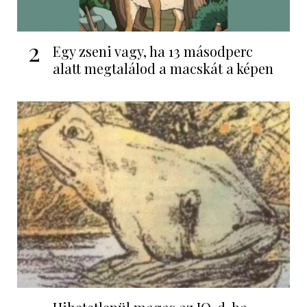
2
Egy zseni vagy, ha 13 másodperc
alatt megtalálod a macskát a képen