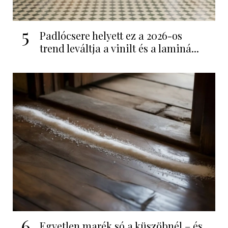
5
Padlócsere helyett ez a 2026-os
trend leváltja a vinilt és a laminá...
6
Egyetlen marék só a küszöbnél – és