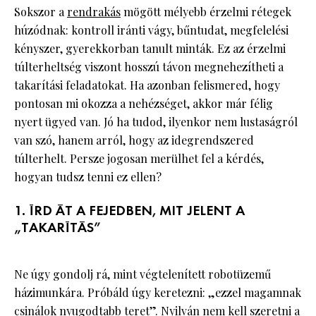
Sokszor a
rendrakás
mögött mélyebb érzelmi rétegek
húzódnak: kontroll iránti vágy, bűntudat, megfelelési
kényszer, gyerekkorban tanult minták. Ez az érzelmi
túlterheltség viszont hosszú távon megnehezítheti a
takarítási feladatokat. Ha azonban felismered, hogy
pontosan mi okozza a nehézséget, akkor már félig
nyert ügyed van. Jó ha tudod, ilyenkor nem lustaságról
van szó, hanem arról, hogy az idegrendszered
túlterhelt. Persze jogosan merülhet fel a kérdés,
hogyan tudsz tenni ez ellen?
1. ÍRD ÁT A FEJEDBEN, MIT JELENT A
„TAKARÍTÁS”
Ne úgy gondolj rá, mint végtelenített robotüzemű
házimunkára. Próbáld úgy keretezni: „ezzel magamnak
csinálok nyugodtabb teret”. Nyilván nem kell szeretni a