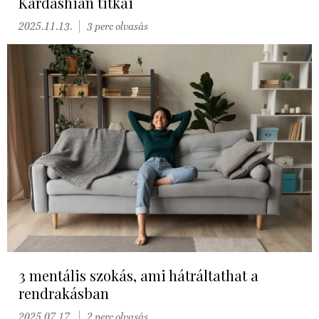
Kardashian titkai
2025.11.13.
3 perc olvasás
3 mentális szokás, ami hátráltathat a
rendrakásban
2025.07.17.
2 perc olvasás