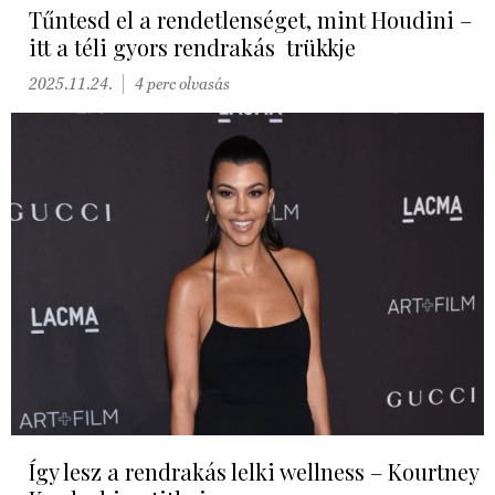
Tűntesd el a rendetlenséget, mint Houdini –
itt a téli gyors rendrakás trükkje
2025.11.24.
4 perc olvasás
Így lesz a rendrakás lelki wellness – Kourtney