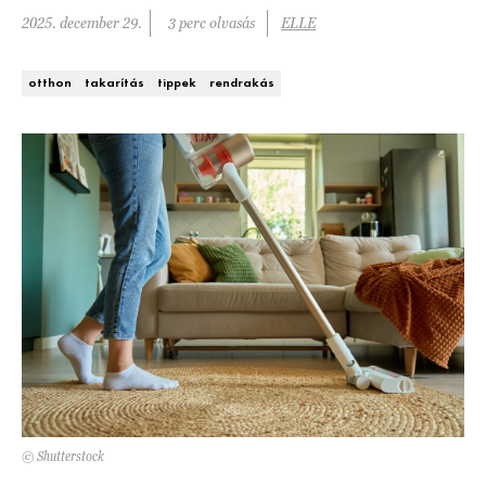
Kert és terasz
2025. december 29.
3 perc olvasás
ELLE
HÍRLEVÉL
otthon
takarítás
tippek
rendrakás
© Shutterstock