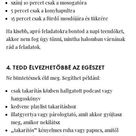
szánj 10 percet csak a mosogatóra
5 percet csak a konyhapultra
15 percet csak a fürdő mosdójára és tükrére
Ha kisebb, apró feladatokra bontod a napi teendőket,
akkor nem fog úgy tűnni, mintha halomban várnának
rád a feladatok.
4. TEDD ÉLVEZHETŐBBÉ AZ EGÉSZET
Ne büntetésnek éld meg. Segíthet például:
csak takarítás közben hallgatott podcast vagy
hangoskönyv
kedvenc playlist takarításhoz
illatgyertya vagy párologtató, amit akkor gyújtasz
meg, amikor nekilátsz
„takarítós” kényelmes ruha vagy papucs, amitől