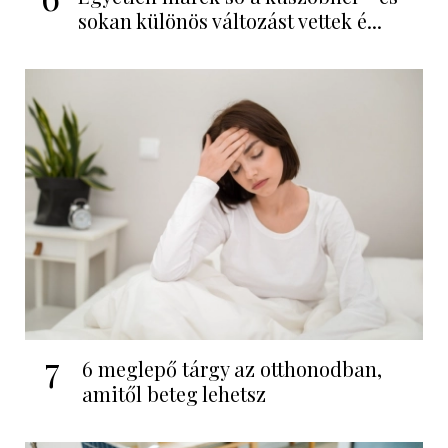
sokan különös változást vettek é...
7
6 meglepő tárgy az otthonodban,
amitől beteg lehetsz