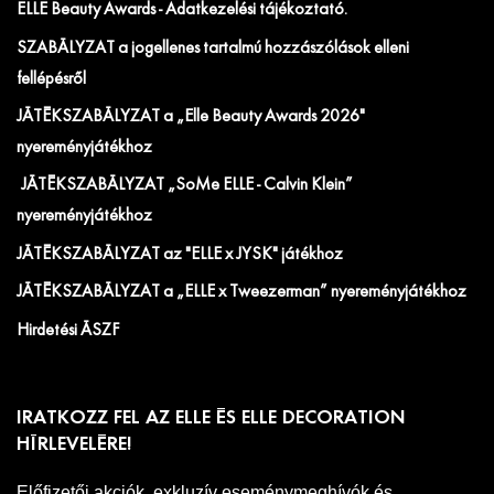
ELLE Beauty Awards - Adatkezelési tájékoztató.
SZABÁLYZAT a jogellenes tartalmú hozzászólások elleni
fellépésről
JÁTÉKSZABÁLYZAT a „Elle Beauty Awards 2026"
nyereményjátékhoz
JÁTÉKSZABÁLYZAT „SoMe ELLE - Calvin Klein”
nyereményjátékhoz
JÁTÉKSZABÁLYZAT az "ELLE x JYSK" játékhoz
JÁTÉKSZABÁLYZAT a „ELLE x Tweezerman” nyereményjátékhoz
Hirdetési ÁSZF
IRATKOZZ FEL AZ ELLE ÉS ELLE DECORATION
HÍRLEVELÉRE!
Előfizetői akciók, exkluzív eseménymeghívók és