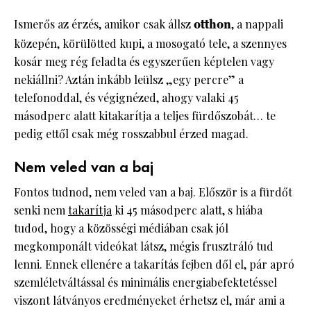
Ismerős az érzés, amikor csak állsz
otthon
, a nappali
közepén, körülötted kupi, a mosogató tele, a szennyes
kosár meg rég feladta és egyszerűen képtelen vagy
nekiállni? Aztán inkább leülsz „egy percre” a
telefonoddal, és végignézed, ahogy valaki 45
másodperc alatt kitakarítja a teljes fürdőszobát… te
pedig ettől csak még rosszabbul érzed magad.
Nem veled van a baj
Fontos tudnod, nem veled van a baj. Először is a fürdőt
senki nem
takarítja
ki 45 másodperc alatt, s hiába
tudod, hogy a közösségi médiában csak jól
megkomponált videókat látsz, mégis frusztráló tud
lenni. Ennek ellenére a takarítás fejben dől el, pár apró
szemléletváltással és minimális energiabefektetéssel
viszont látványos eredményeket érhetsz el, már ami a