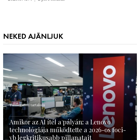
NEKED AJÁNLJUK
Támogatott tartalom
Amikor az AI ítél a pályán: a Lenovo
technológiája működtette a 2026-os foci-
vb legkritikusabb pillanatait