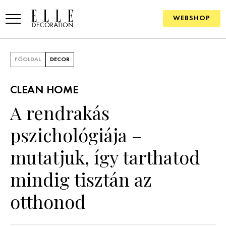
WEBSHOP
ELLE.HU
FŐOLDAL
DECOR
HÍREK
CLEAN HOME
TRENDEK
A rendrakás
SZOBÁK
pszichológiája –
Konyha
ÖTLETEK
mutatjuk, így tarthatod
Fürdőszoba
SZÉP TEREK
mindig tisztán az
Nappali
Szállodák és vendégházak
WEBSHOP
otthonod
Hálószoba
Lakások