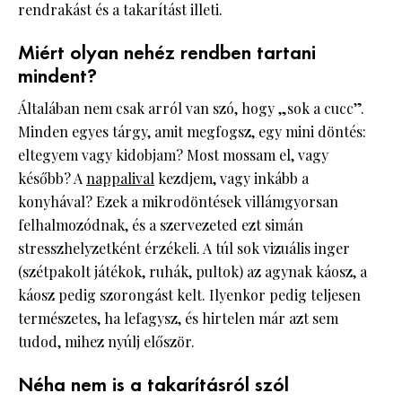
rendrakást és a takarítást illeti.
Miért olyan nehéz rendben tartani
mindent?
Általában nem csak arról van szó, hogy „sok a cucc”.
Minden egyes tárgy, amit megfogsz, egy mini döntés:
eltegyem vagy kidobjam? Most mossam el, vagy
később? A
nappalival
kezdjem, vagy inkább a
konyhával? Ezek a mikrodöntések villámgyorsan
felhalmozódnak, és a szervezeted ezt simán
stresszhelyzetként érzékeli. A túl sok vizuális inger
(szétpakolt játékok, ruhák, pultok) az agynak káosz, a
káosz pedig szorongást kelt. Ilyenkor pedig teljesen
természetes, ha lefagysz, és hirtelen már azt sem
tudod, mihez nyúlj először.
Néha nem is a takarításról szól