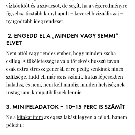
vízkőoldót és a szivacsot, de segít, ha a végeredményre
figyelsz: tisztább konyhapult = kevesebb vizuális zaj =
nyugodtabb idegrendszer.
2. ENGEDD EL A „MINDEN VAGY SEMMI”
ELVET
Nem attól vagy rendes ember, hogy minden szoba
csillog. A tökéletességre való törekvés hosszú távon
csak extra stressz generál, erre pedig senkinek nincs
szüksége. Hidd el, már az is számít, ha kis lépésekben
haladsz, és nem, nem kell mindig minden helyiségnek
Instagram-kompatibilisnek lennie.
3. MINIFELADATOK – 10–15 PERC IS SZÁMÍT
Ne a
kitakarítom
az egész lakást legyen a célod, hanem
például: