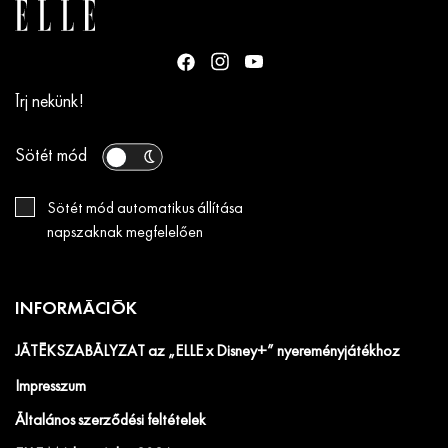
Írj nekünk!
Sötét mód
Sötét mód automatikus állítása
napszaknak megfelelően
INFORMÁCIÓK
JÁTÉKSZABÁLYZAT az „ELLE x Disney+” nyereményjátékhoz
Impresszum
Általános szerződési feltételek