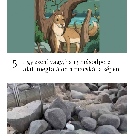
5
Egy zseni vagy, ha 13 másodperc
alatt megtalálod a macskát a képen