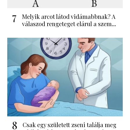
7
Melyik arcot látod vidámabbnak? A
válaszod rengeteget elárul a szem...
8
Csak egy született zseni találja meg