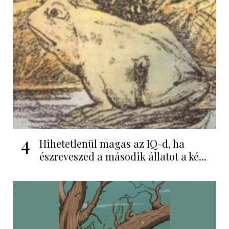
4
Hihetetlenül magas az IQ-d, ha
észreveszed a második állatot a ké...