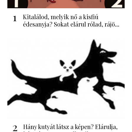
1
Kitalálod, melyik nő a kisfiú
édesanyja? Sokat elárul rólad, rájö...
2
Hány kutyát látsz a képen? Elárulja,