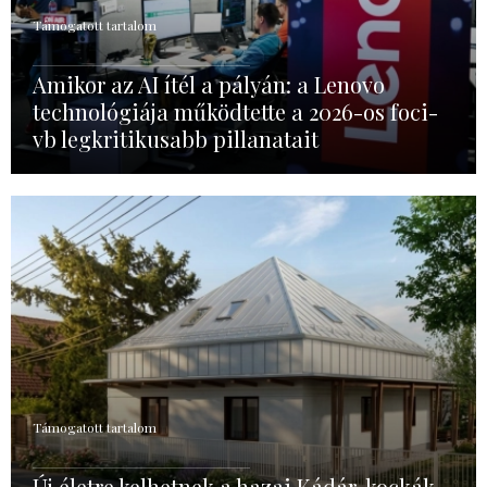
Támogatott tartalom
Amikor az AI ítél a pályán: a Lenovo
technológiája működtette a 2026-os foci-
vb legkritikusabb pillanatait
Támogatott tartalom
Új életre kelhetnek a hazai Kádár-kockák