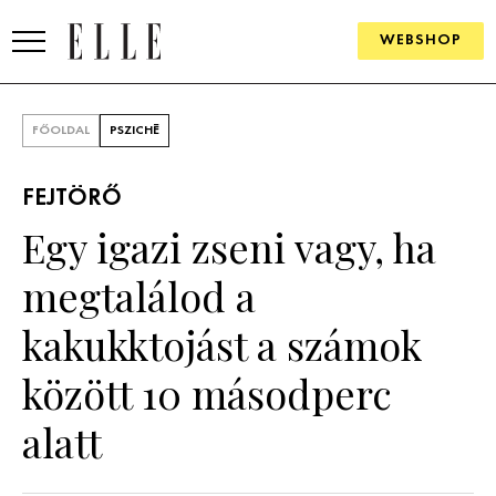
WEBSHOP
DIVAT
FŐOLDAL
PSZICHÉ
ELLE DIGITAL
FEJTÖRŐ
GOURMET AWARDS
Egy igazi zseni vagy, ha
SZÉPSÉG
megtalálod a
KULTÚRA
kakukktojást a számok
PSZICHÉ
között 10 másodperc
alatt
ÉLETMÓD
PÁRKAPCSOLAT