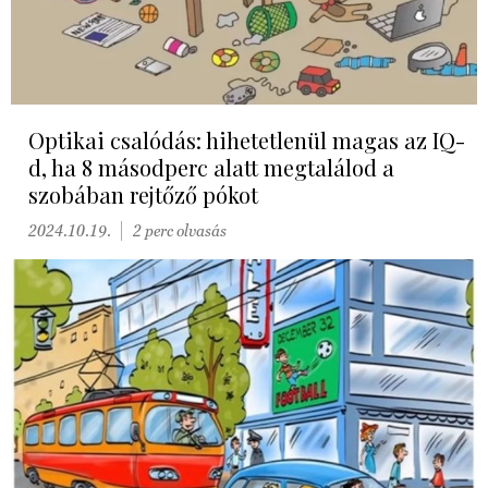
Optikai csalódás: hihetetlenül magas az IQ-
d, ha 8 másodperc alatt megtalálod a
szobában rejtőző pókot
2024.10.19.
2 perc olvasás