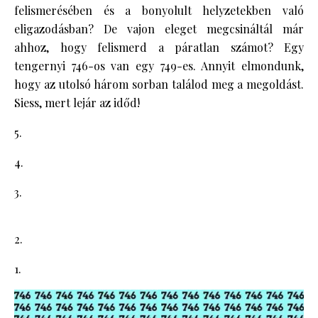
felismerésében és a bonyolult helyzetekben való
eligazodásban? De vajon eleget megcsináltál már
ahhoz, hogy felismerd a páratlan számot? Egy
tengernyi 746-os van egy 749-es. Annyit elmondunk,
hogy az utolsó három sorban találod meg a megoldást.
Siess, mert lejár az időd!
5.
4.
3.
2.
1.