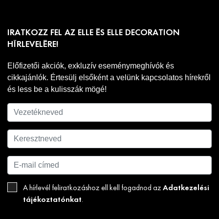
IRATKOZZ FEL AZ ELLE ÉS ELLE DECORATION
HÍRLEVELÉRE!
Előfizetői akciók, exkluzív eseménymeghívók és
cikkajánlók. Értesülj elsőként a velünk kapcsolatos hírekről
és less be a kulisszák mögé!
Adatkezelési
A hírlevél feliratkozáshoz ell kell fogadnod az
tájékoztatónkat
.