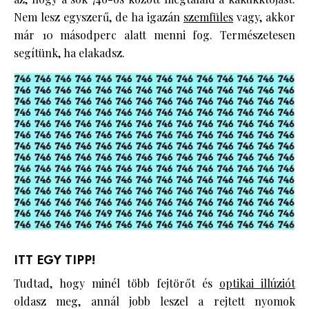
Nem lesz egyszerű, de ha igazán
szemfüles
vagy, akkor
már 10 másodperc alatt menni fog. Természetesen
segítünk, ha elakadsz.
ITT EGY TIPP!
Tudtad, hogy minél több fejtörőt és
optikai illúziót
oldasz meg, annál jobb leszel a rejtett nyomok