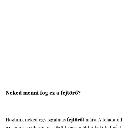
HÍRLEVÉL
Neked menni fog ez a fejtörő?
Hoztunk neked egy izgalmas
fejtörő
t mára. A f
eladatod
az, hogy a sok 746-os között megtaláld a kakukktojást.