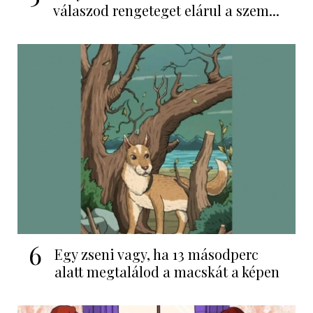
válaszod rengeteget elárul a szem...
6
Egy zseni vagy, ha 13 másodperc
alatt megtalálod a macskát a képen