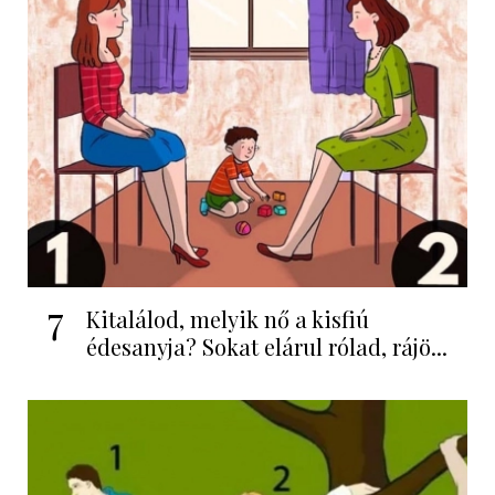
7
Kitalálod, melyik nő a kisfiú
édesanyja? Sokat elárul rólad, rájö...