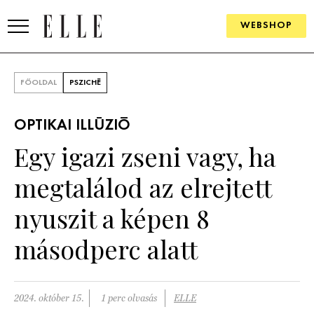
WEBSHOP
DIVAT
FŐOLDAL
PSZICHÉ
ELLE DIGITAL
OPTIKAI ILLÚZIÓ
GOURMET AWARDS
Egy igazi zseni vagy, ha
SZÉPSÉG
megtalálod az elrejtett
KULTÚRA
nyuszit a képen 8
PSZICHÉ
másodperc alatt
ÉLETMÓD
2024. október 15.
1 perc olvasás
ELLE
PÁRKAPCSOLAT