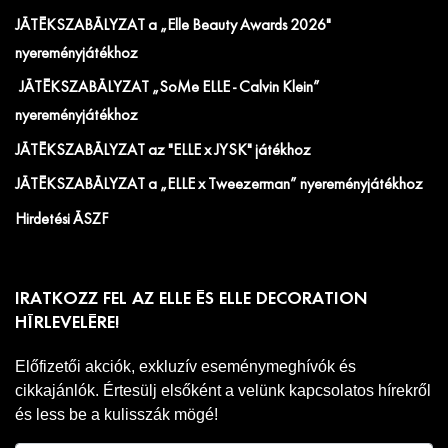
JÁTÉKSZABÁLYZAT a „Elle Beauty Awards 2026"
nyereményjátékhoz
JÁTÉKSZABÁLYZAT „SoMe ELLE - Calvin Klein”
nyereményjátékhoz
JÁTÉKSZABÁLYZAT az "ELLE x JYSK" játékhoz
JÁTÉKSZABÁLYZAT a „ELLE x Tweezerman” nyereményjátékhoz
Hirdetési ÁSZF
IRATKOZZ FEL AZ ELLE ÉS ELLE DECORATION
HÍRLEVELÉRE!
Előfizetői akciók, exkluzív eseménymeghívók és
cikkajánlók. Értesülj elsőként a velünk kapcsolatos hírekről
és less be a kulisszák mögé!