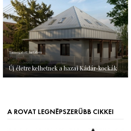
Támogatott tartalom
Új életre kelhetnek a hazai Kádár-kockák
A ROVAT LEGNÉPSZERŰBB CIKKEI