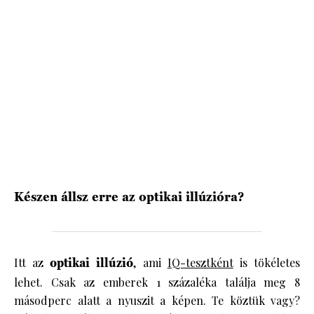
HÍRLEVÉL
Készen állsz erre az optikai illúzióra?
Itt az
optikai illúzió
, ami
IQ-tesztként
is tökéletes
lehet. Csak az emberek 1 százaléka találja meg 8
másodperc alatt a nyuszit a képen. Te köztük vagy?