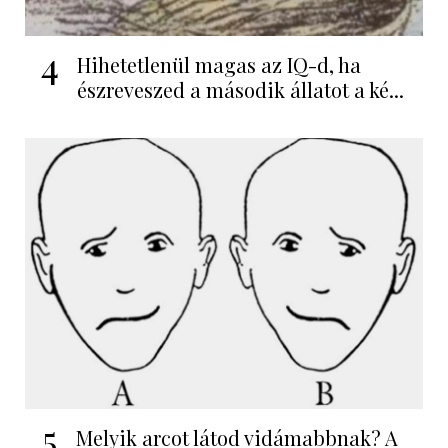
4
Hihetetlenül magas az IQ-d, ha
észreveszed a második állatot a ké...
5
Melyik arcot látod vidámabbnak? A