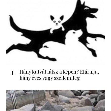
1
Hány kutyát látsz a képen? Elárulja,
hány éves vagy szellemileg