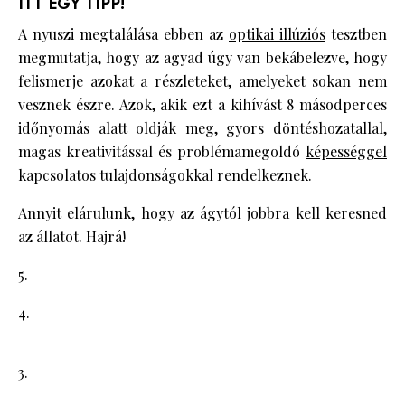
ITT EGY TIPP!
A nyuszi megtalálása ebben az
optikai illúziós
tesztben
megmutatja, hogy az agyad úgy van bekábelezve, hogy
felismerje azokat a részleteket, amelyeket sokan nem
vesznek észre. Azok, akik ezt a kihívást 8 másodperces
időnyomás alatt oldják meg, gyors döntéshozatallal,
magas kreativitással és problémamegoldó
képességgel
kapcsolatos tulajdonságokkal rendelkeznek.
Annyit elárulunk, hogy az ágytól jobbra kell keresned
az állatot. Hajrá!
5.
4.
3.