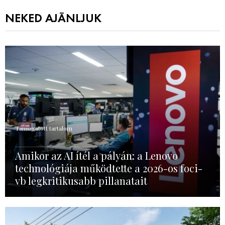
NEKED AJÁNLJUK
Támogatott tartalom
Amikor az AI ítél a pályán: a Lenovo
technológiája működtette a 2026-os foci-
vb legkritikusabb pillanatait