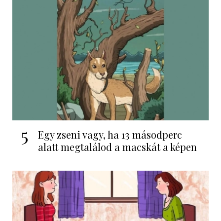
5
Egy zseni vagy, ha 13 másodperc
alatt megtalálod a macskát a képen