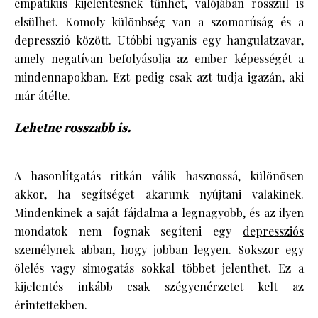
empatikus kijelentésnek tűnhet, valójában rosszul is
elsülhet. Komoly különbség van a szomorúság és a
depresszió között. Utóbbi ugyanis egy hangulatzavar,
amely negatívan befolyásolja az ember képességét a
mindennapokban. Ezt pedig csak azt tudja igazán, aki
már átélte.
Lehetne rosszabb is.
A hasonlítgatás ritkán válik hasznossá, különösen
akkor, ha segítséget akarunk nyújtani valakinek.
Mindenkinek a saját fájdalma a legnagyobb, és az ilyen
mondatok nem fognak segíteni egy
depressziós
személynek abban, hogy jobban legyen. Sokszor egy
ölelés vagy simogatás sokkal többet jelenthet. Ez a
kijelentés inkább csak szégyenérzetet kelt az
érintettekben.