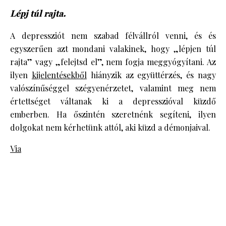
Lépj túl rajta.
A depressziót nem szabad félvállról venni, és és
egyszerűen azt mondani valakinek, hogy „lépjen túl
rajta” vagy „felejtsd el”, nem fogja meggyógyítani. Az
ilyen
kijelentésekből
hiányzik az együttérzés, és nagy
valószínűséggel szégyenérzetet, valamint meg nem
értettséget váltanak ki a depresszióval küzdő
emberben. Ha őszintén szeretnénk segíteni, ilyen
dolgokat nem kérhetünk attól, aki küzd a démonjaival.
Via