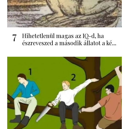
7
Hihetetlenül magas az IQ-d, ha
észreveszed a második állatot a ké...