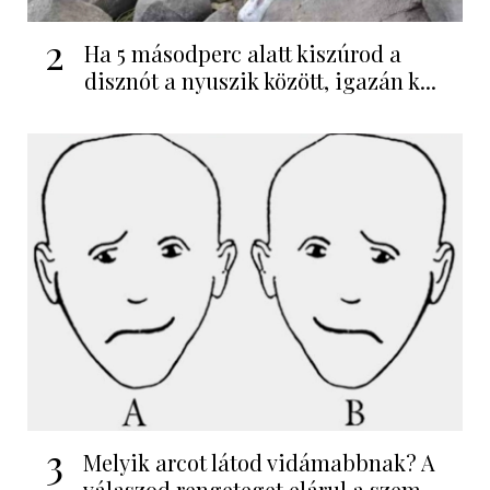
2
Ha 5 másodperc alatt kiszúrod a
disznót a nyuszik között, igazán k...
3
Melyik arcot látod vidámabbnak? A
válaszod rengeteget elárul a szem...