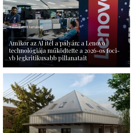
Támogatott tartalom
Amikor az AI ítél a pályán: a Lenovo
technológiája működtette a 2026-os foci-
vb legkritikusabb pillanatait