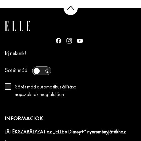
Írj nekünk!
Sötét mód
Sötét mód automatikus állítása
napszaknak megfelelően
INFORMÁCIÓK
JÁTÉKSZABÁLYZAT az „ELLE x Disney+” nyereményjátékhoz