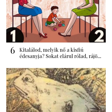
6
Kitalálod, melyik nő a kisfiú
édesanyja? Sokat elárul rólad, rájö...