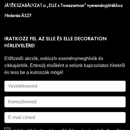
JÁTÉKSZABÁLYZAT a „ELLE x Tweezerman” nyereményjátékhoz
Hirdetési ÁSZF
IRATKOZZ FEL AZ ELLE ÉS ELLE DECORATION
HÍRLEVELÉRE!
Előfizetői akciók, exkluzív eseménymeghívók és
cikkajánlók. Értesülj elsőként a velünk kapcsolatos hírekről
és less be a kulisszák mögé!