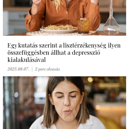
Egy kutatás szerint a lisztérzékenység ilyen
összefüggésben állhat a depresszió
kialakulásával
2025.08.07.
2 perc olvasás