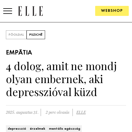
WEBSHOP
DIVAT
FŐOLDAL
PSZICHÉ
ELLE DIGITAL
EMPÁTIA
GOURMET AWARDS
4 dolog, amit ne mondj
SZÉPSÉG
olyan embernek, aki
KULTÚRA
depresszióval küzd
PSZICHÉ
2025. augusztus 31.
2 perc olvasás
ELLE
ÉLETMÓD
PÁRKAPCSOLAT
depresszió
érzelmek
mentális egészség