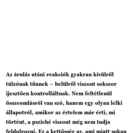
HÍRLEVÉL
Az árulás utáni reakciók gyakran kívülről
túlzónak tűnnek – belülről viszont sokszor
ijesztően kontrolláltnak. Nem feltétlenül
összeomlásról van szó, hanem egy olyan lelki
állapotról, amikor az értelem már érti, mi
történt, a psziché viszont még nem tudja
feldolgozni. Ez a kettősség az, ami miatt sokan