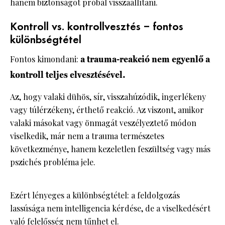
hanem biztonságot próbál visszaállítani.
Kontroll vs. kontrollvesztés – fontos
különbségtétel
Fontos kimondani:
a trauma-reakció nem egyenlő a
kontroll teljes elvesztésével.
Az, hogy valaki dühös, sír, visszahúzódik, ingerlékeny
vagy túlérzékeny, érthető reakció. Az viszont, amikor
valaki másokat vagy önmagát veszélyeztető módon
viselkedik, már nem a trauma természetes
következménye, hanem kezeletlen feszültség vagy más
pszichés probléma jele.
Ezért lényeges a különbségtétel: a feldolgozás
lassúsága nem intelligencia kérdése, de a viselkedésért
való felelősség nem tűnhet el.