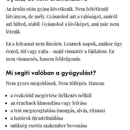
Az árulás után gyász következik. Nem feltétlenül
látványos, de mély. Gyászolod azt a valóságot, amiről
azt hitted, stabil. Gyászolod a jövőképet, ami már nem
létezik.
Ez a folyamat nem lineáris. Lesznek napok, amikor úgy
érzed, túl vagy rajta – majd visszatér a fájdalom. Ez
nem visszaesés, hanem feldolgozás.
Mi segíti valóban a gyógyulást?
Nem gyors megoldások. Nem túllépés. Hanem:
a reakcióid megértése ítélkezés nélkül
az érzelmek kimondása vagy leírása
a test megnyugtatása (mozgás, alvás, ritmus)
a határok újradefiniálása
szükség esetén szakember bevonása