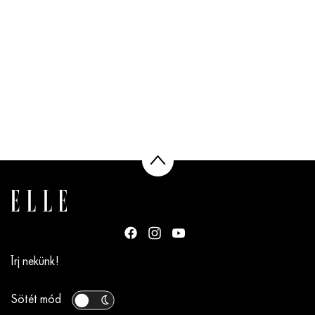
Írj nekünk!
Sötét mód