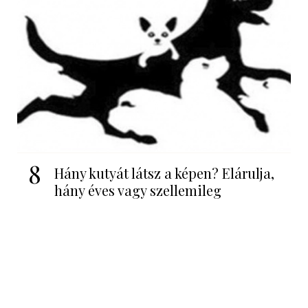
8
Hány kutyát látsz a képen? Elárulja,
hány éves vagy szellemileg