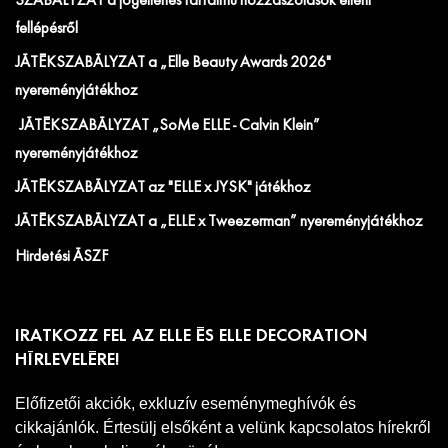
SZABÁLYZAT a jogellenes tartalmú hozzászólások elleni
fellépésről
JÁTÉKSZABÁLYZAT a „Elle Beauty Awards 2026"
nyereményjátékhoz
JÁTÉKSZABÁLYZAT „SoMe ELLE - Calvin Klein”
nyereményjátékhoz
JÁTÉKSZABÁLYZAT az "ELLE x JYSK" játékhoz
JÁTÉKSZABÁLYZAT a „ELLE x Tweezerman” nyereményjátékhoz
Hirdetési ÁSZF
IRATKOZZ FEL AZ ELLE ÉS ELLE DECORATION
HÍRLEVELÉRE!
Előfizetői akciók, exkluzív eseménymeghívók és
cikkajánlók. Értesülj elsőként a velünk kapcsolatos hírekről