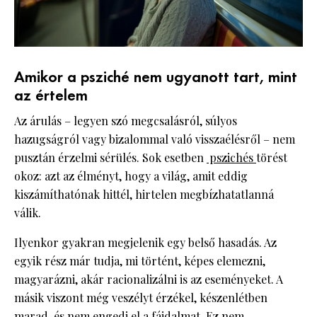
Amikor a psziché nem ugyanott tart, mint
az értelem
Az árulás – legyen szó megcsalásról, súlyos
hazugságról vagy bizalommal való visszaélésről – nem
pusztán érzelmi sérülés. Sok esetben
pszichés
törést
okoz: azt az élményt, hogy a világ, amit eddig
kiszámíthatónak hittél, hirtelen megbízhatatlanná
válik.
Ilyenkor gyakran megjelenik egy belső hasadás. Az
egyik rész már tudja, mi történt, képes elemezni,
magyarázni, akár racionalizálni is az eseményeket. A
másik viszont még veszélyt érzékel, készenlétben
marad, és nem engedi el a fájdalmat. Ez nem