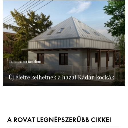
Támogatott tartalom
Új életre kelhetnek a hazai Kádár-kockák
A ROVAT LEGNÉPSZERŰBB CIKKEI