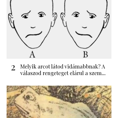
2
Melyik arcot látod vidámabbnak? A
válaszod rengeteget elárul a szem...