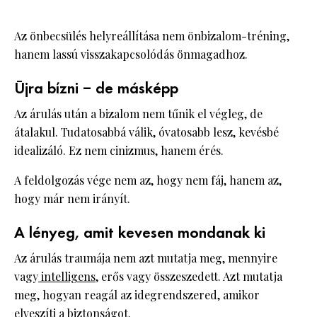
Az önbecsülés helyreállítása nem önbizalom-tréning,
hanem lassú visszakapcsolódás önmagadhoz.
Újra bízni – de másképp
Az árulás után a bizalom nem tűnik el végleg, de
átalakul. Tudatosabbá válik, óvatosabb lesz, kevésbé
idealizáló. Ez nem cinizmus, hanem érés.
A feldolgozás vége nem az, hogy nem fáj, hanem az,
hogy már nem irányít.
A lényeg, amit kevesen mondanak ki
Az árulás traumája nem azt mutatja meg, mennyire
vagy
intelligens
, erős vagy összeszedett. Azt mutatja
meg, hogyan reagál az idegrendszered, amikor
elveszíti a biztonságot.