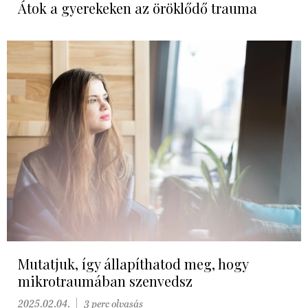
Átok a gyerekeken az öröklődő trauma
Mutatjuk, így állapíthatod meg, hogy
mikrotraumában szenvedsz
2025.02.04.
3 perc olvasás