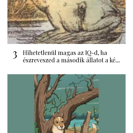
3
Hihetetlenül magas az IQ-d, ha
észreveszed a második állatot a ké...