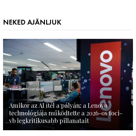
NEKED AJÁNLJUK
Támogatott tartalom
Amikor az AI ítél a pályán: a Lenovo
technológiája működtette a 2026-os foci-
vb legkritikusabb pillanatait