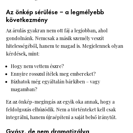
Az önkép sérülése – a legmélyebb
következmény
Az árulás gyakran nem ott fáj a legjobban, ahol
gondolnánk. Nemcsak a másik személy veszít
hitelességéből, hanem te magad is. Megjelennek olyan
kérdések, mint:
Hogy nem vettem észre?
Ennyire rosszul ítélek meg embereket?
Bízhatok még egyáltalán bárkiben – vagy
magamban?
Ez az önkép-megingás az egyik oka annak, hogy a
feldolgozás elhúzódik. Nem a történteket kell csak
integrálni, hanem újraépíteni a saját belső iránytűt.
Gyász, de nem dramatizálva