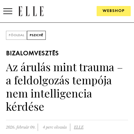
WEBSHOP
DIVAT
FŐOLDAL
PSZICHÉ
ELLE DIGITAL
BIZALOMVESZTÉS
GOURMET AWARDS
Az árulás mint trauma –
SZÉPSÉG
a feldolgozás tempója
KULTÚRA
nem intelligencia
PSZICHÉ
kérdése
ÉLETMÓD
2026. február 09.
4 perc olvasás
ELLE
PÁRKAPCSOLAT