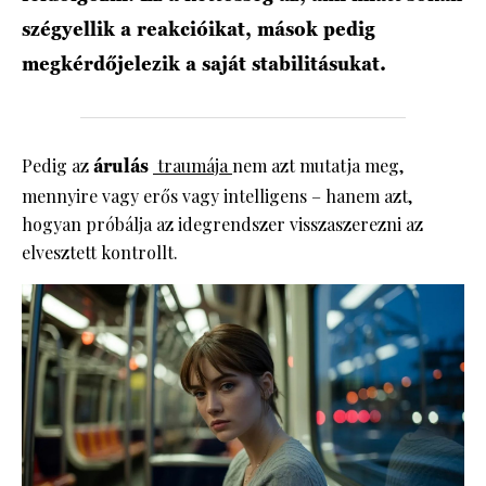
szégyellik a reakcióikat, mások pedig
megkérdőjelezik a saját stabilitásukat.
Pedig az
árulás
traumája
nem azt mutatja meg,
mennyire vagy erős vagy intelligens – hanem azt,
hogyan próbálja az idegrendszer visszaszerezni az
elvesztett kontrollt.