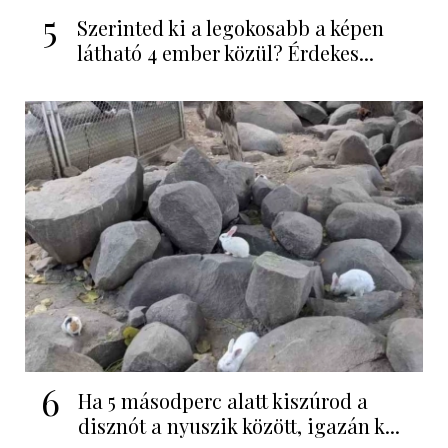
5
Szerinted ki a legokosabb a képen
látható 4 ember közül? Érdekes...
6
Ha 5 másodperc alatt kiszúrod a
disznót a nyuszik között, igazán k...