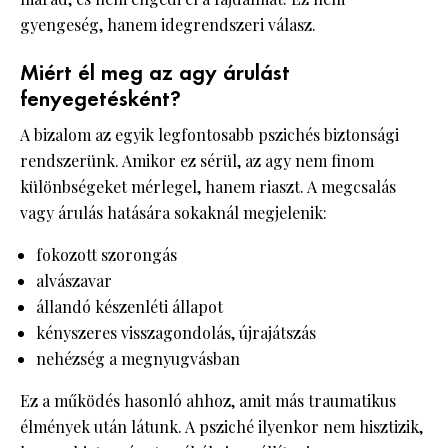
gyengeség, hanem idegrendszeri válasz.
Miért él meg az agy árulást
fenyegetésként?
A bizalom az egyik legfontosabb pszichés biztonsági
rendszerünk. Amikor ez sérül, az agy nem finom
különbségeket mérlegel, hanem riaszt. A megcsalás
vagy árulás hatására sokaknál megjelenik:
fokozott szorongás
alvászavar
állandó készenléti állapot
kényszeres visszagondolás, újrajátszás
nehézség a megnyugvásban
Ez a működés hasonló ahhoz, amit más traumatikus
élmények után látunk. A psziché ilyenkor nem hisztizik,