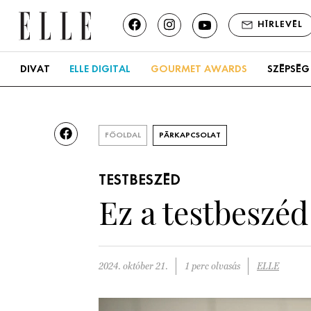
HÍRLEVÉL
DIVAT
ELLE DIGITAL
GOURMET AWARDS
SZÉPSÉG
FŐOLDAL
PÁRKAPCSOLAT
TESTBESZÉD
Ez a testbeszéd 
2024. október 21.
1 perc olvasás
ELLE