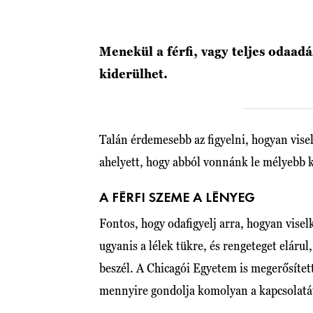
Menekül a férfi, vagy teljes odaad
kiderülhet.
Talán érdemesebb az figyelni, hogyan visele
ahelyett, hogy abból vonnánk le mélyebb 
A FÉRFI SZEME A LÉNYEG
Fontos, hogy odafigyelj arra, hogyan viselk
ugyanis a lélek tükre, és rengeteget elárul
beszél. A Chicagói Egyetem is megerősítet
mennyire gondolja komolyan a kapcsolatá