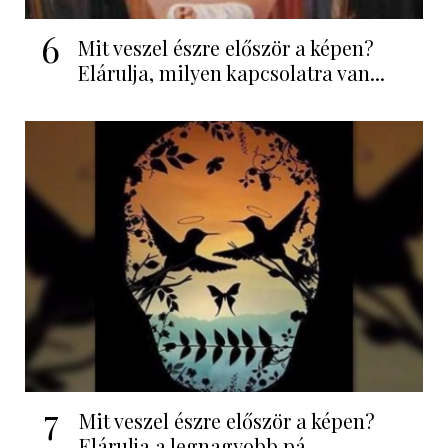
6
Mit veszel észre először a képen?
Elárulja, milyen kapcsolatra van...
7
Mit veszel észre először a képen?
Elárulja a legnagyobb pá...