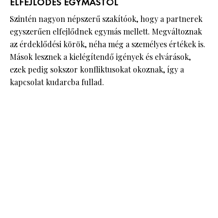
ELFEJLŐDÉS EGYMÁSTÓL
Szintén nagyon népszerű szakítóok, hogy a partnerek
egyszerűen elfejlődnek egymás mellett. Megváltoznak
az érdeklődési körök, néha még a személyes értékek is.
Mások lesznek a kielégítendő igények és elvárások,
ezek pedig sokszor konfliktusokat okoznak, így a
kapcsolat kudarcba fullad.