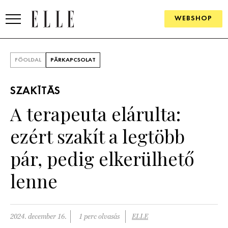
WEBSHOP
DIVAT
FŐOLDAL
PÁRKAPCSOLAT
ELLE DIGITAL
SZAKÍTÁS
GOURMET AWARDS
A terapeuta elárulta:
SZÉPSÉG
ezért szakít a legtöbb
KULTÚRA
pár, pedig elkerülhető
PSZICHÉ
lenne
ÉLETMÓD
2024. december 16.
1 perc olvasás
ELLE
PÁRKAPCSOLAT