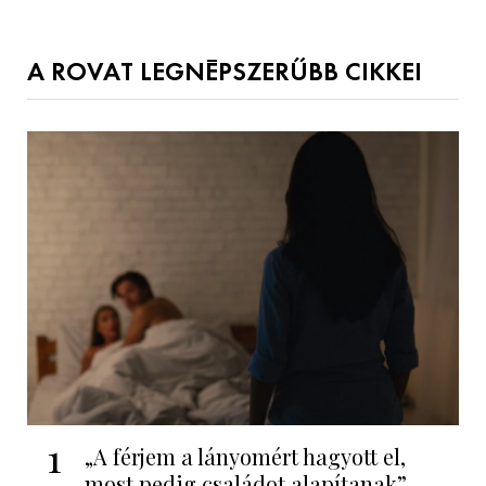
A ROVAT LEGNÉPSZERŰBB CIKKEI
1
„A férjem a lányomért hagyott el,
most pedig családot alapítanak”