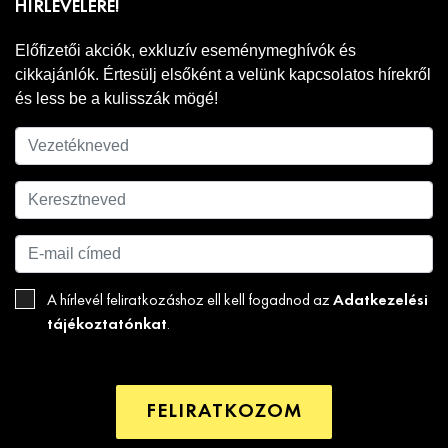
HÍRLEVELÉRE!
Előfizetői akciók, exkluzív eseménymeghívók és
cikkajánlók. Értesülj elsőként a velünk kapcsolatos hírekről
és less be a kulisszák mögé!
Adatkezelési
A hírlevél feliratkozáshoz ell kell fogadnod az
tájékoztatónkat
.
FELIRATKOZOM