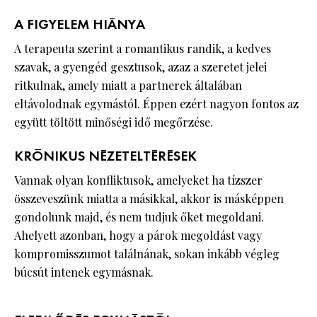
A FIGYELEM HIÁNYA
A terapeuta szerint a romantikus randik, a kedves
szavak, a gyengéd gesztusok, azaz a szeretet jelei
ritkulnak, amely miatt a partnerek általában
eltávolodnak egymástól. Éppen ezért nagyon fontos az
együtt töltött minőségi idő megőrzése.
KRÓNIKUS NÉZETELTÉRÉSEK
Vannak olyan konfliktusok, amelyeket ha tízszer
összeveszünk miatta a másikkal, akkor is másképpen
gondolunk majd, és nem tudjuk őket megoldani.
Ahelyett azonban, hogy a párok megoldást vagy
kompromisszumot találnának, sokan inkább végleg
búcsút intenek egymásnak.