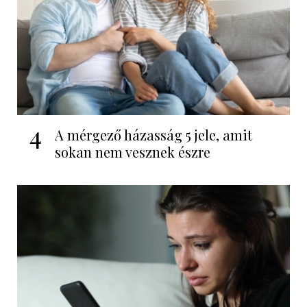
4
A mérgező házasság 5 jele, amit
sokan nem vesznek észre