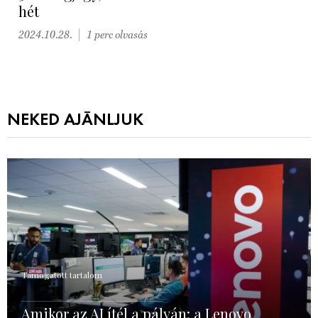
hét
2024.10.28.
1 perc olvasás
NEKED AJÁNLJUK
Támogatott tartalom
Amikor az AI ítél a pályán: a Lenovo