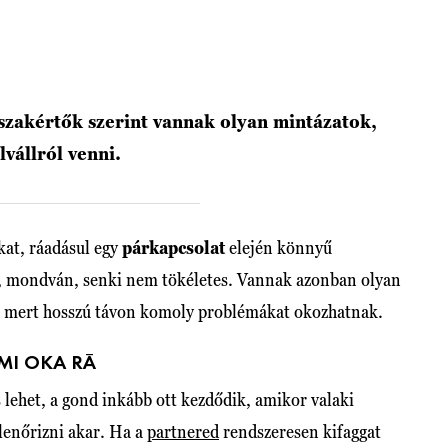
szakértők szerint vannak olyan mintázatok,
vállról venni.
kat, ráadásul egy
párkapcsolat
elején könnyű
a, mondván, senki nem tökéletes. Vannak azonban olyan
i, mert hosszú távon komoly problémákat okozhatnak.
MI OKA RÁ
 lehet, a gond inkább ott kezdődik, amikor valaki
lenőrizni akar. Ha a
partnered
rendszeresen kifaggat