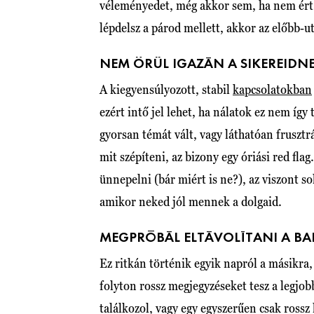
véleményedet, még akkor sem, ha nem ért 
lépdelsz a párod mellett, akkor az előbb-
NEM ÖRÜL IGAZÁN A SIKEREIDN
A kiegyensúlyozott, stabil
kapcsolatokban
ezért intő jel lehet, ha nálatok ez nem így 
gyorsan témát vált, vagy láthatóan frusztr
mit szépíteni, az bizony egy óriási red fl
ünnepelni (bár miért is ne?), az viszont so
amikor neked jól mennek a dolgaid.
MEGPRÓBÁL ELTÁVOLÍTANI A BA
Ez ritkán történik egyik napról a másikra
folyton rossz megjegyzéseket tesz a legjo
találkozol, vagy egy egyszerűen csak ross