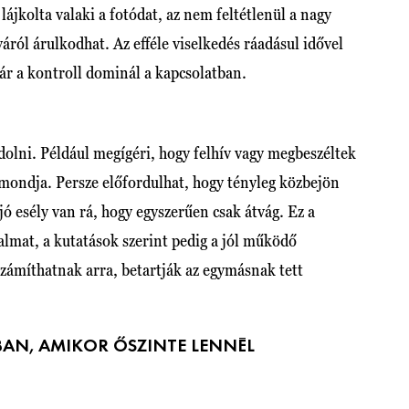
t lájkolta valaki a fotódat, az nem feltétlenül a nagy
áról árulkodhat. Az efféle viselkedés ráadásul idővel
ár a kontroll dominál a kapcsolatban.
dolni. Például megígéri, hogy felhív vagy megbeszéltek
emondja. Persze előfordulhat, hogy tényleg közbejön
jó esély van rá, hogy egyszerűen csak átvág. Ez a
almat, a kutatások szerint pedig a jól működő
számíthatnak arra, betartják az egymásnak tett
AN, AMIKOR ŐSZINTE LENNÉL