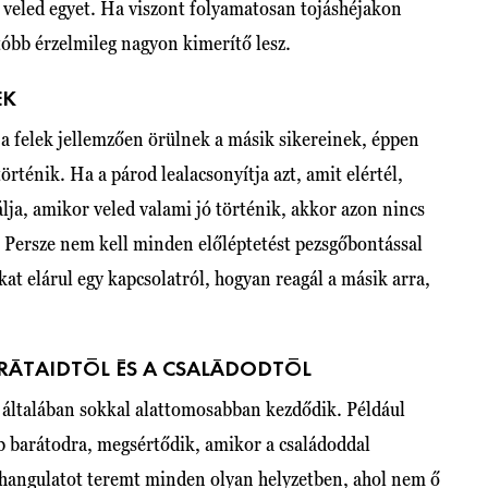
veled egyet. Ha viszont folyamatosan tojáshéjakon
utóbb érzelmileg nagyon kimerítő lesz.
EK
a felek jellemzően örülnek a másik sikereinek, éppen
történik. Ha a párod lealacsonyítja azt, amit elértél,
álja, amikor veled valami jó történik, akkor azon nincs
ag. Persze nem kell minden előléptetést pezsgőbontással
kat elárul egy kapcsolatról, hogyan reagál a másik arra,
RÁTAIDTÓL ÉS A CSALÁDODTÓL
, általában sokkal alattomosabban kezdődik. Például
bb barátodra, megsértődik, amikor a családoddal
z hangulatot teremt minden olyan helyzetben, ahol nem ő