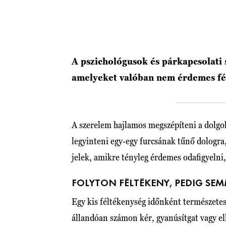
A pszichológusok és párkapcsolati 
amelyeket valóban nem érdemes fél
A szerelem hajlamos megszépíteni a dolgo
legyinteni egy-egy furcsának tűnő dologr
jelek, amikre tényleg érdemes odafigyeln
FOLYTON FÉLTÉKENY, PEDIG SEM
Egy kis féltékenység időnként természetes
állandóan számon kér, gyanúsítgat vagy el