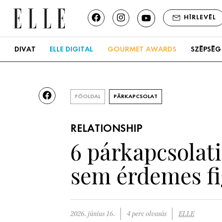
HÍRLEVÉL
DIVAT
ELLE DIGITAL
GOURMET AWARDS
SZÉPSÉG
FŐOLDAL
PÁRKAPCSOLAT
RELATIONSHIP
6 párkapcsolati
sem érdemes fi
2026. június 16.
4 perc olvasás
ELLE