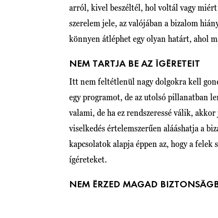
arról, kivel beszéltél, hol voltál vagy miér
szerelem jele, az valójában a bizalom hiány
könnyen átléphet egy olyan határt, ahol m
NEM TARTJA BE AZ ÍGÉRETEIT
Itt nem feltétlenül nagy dolgokra kell gon
egy programot, de az utolsó pillanatban l
valami, de ha ez rendszeressé válik, akkor 
viselkedés értelemszerűen alááshatja a biz
kapcsolatok alapja éppen az, hogy a felek 
ígéreteket.
NEM ÉRZED MAGAD BIZTONSÁGB