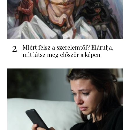
2
Miért félsz a szerelemtől? Elárulja,
mit látsz meg először a képen