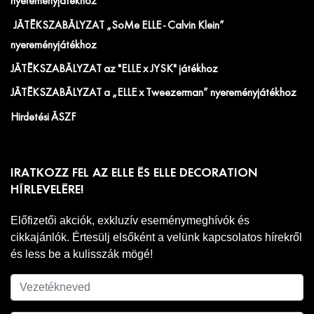
nyereményjátékhoz
JÁTÉKSZABÁLYZAT „SoMe ELLE - Calvin Klein”
nyereményjátékhoz
JÁTÉKSZABÁLYZAT az "ELLE x JYSK" játékhoz
JÁTÉKSZABÁLYZAT a „ELLE x Tweezerman” nyereményjátékhoz
Hirdetési ÁSZF
IRATKOZZ FEL AZ ELLE ÉS ELLE DECORATION
HÍRLEVELÉRE!
Előfizetői akciók, exkluzív eseménymeghívók és
cikkajánlók. Értesülj elsőként a velünk kapcsolatos hírekről
és less be a kulisszák mögé!