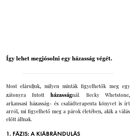
HÍRLEVÉL
Így lehet megjósolni egy házasság végét.
Most eláruljuk, milyen minták figyelhetők meg egy
zátonyra futott
házasság
nál. Becky Whetstone,
arkansasi házasság- és családterapeuta könyvet is írt
arról, mi figyelhető meg a párok életében, akik a válás
előtt állnak.
1. FÁZIS: A KIÁBRÁNDULÁS