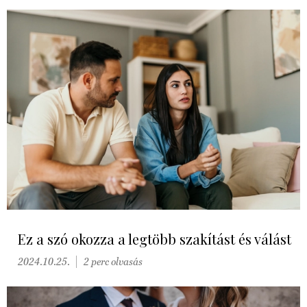
Ez a szó okozza a legtöbb szakítást és válást
2024.10.25.
2 perc olvasás