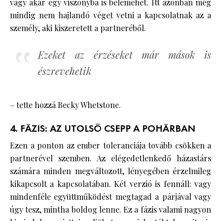
vagy akár egy viszonyba is belemehet. Itt azonban még
mindig nem hajlandó véget vetni a kapcsolatnak az a
személy, aki kiszeretett a partneréből.
Ezeket az érzéseket már mások is
észrevehetik
– tette hozzá Becky Whetstone.
4. FÁZIS: AZ UTOLSÓ CSEPP A POHÁRBAN
Ezen a ponton az ember toleranciája tovább csökken a
partnerével szemben. Az elégedetlenkedő házastárs
számára minden megváltozott, lényegében érzelmileg
kikapcsolt a kapcsolatában. Két verzió is fennáll: vagy
mindenféle együttműködést megtagad a párjával vagy
úgy tesz, mintha boldog lenne. Ez a fázis valami nagyon