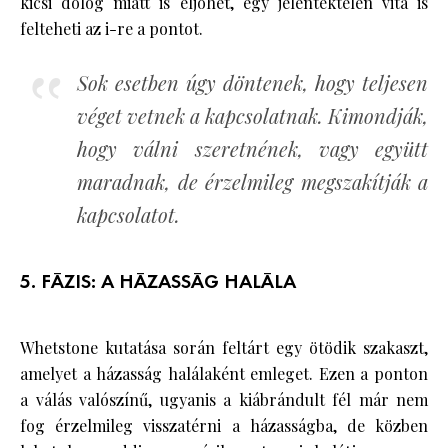
kicsi dolog miatt is eljöhet, egy jelentéktelen vita is
felteheti az i-re a pontot.
Sok esetben úgy döntenek, hogy teljesen
véget vetnek a kapcsolatnak. Kimondják,
hogy válni szeretnének, vagy együtt
maradnak, de érzelmileg megszakítják a
kapcsolatot.
5. FÁZIS: A HÁZASSÁG HALÁLA
Whetstone kutatása során feltárt egy ötödik szakaszt,
amelyet a házasság halálaként emleget. Ezen a ponton
a válás valószínű, ugyanis a kiábrándult fél már nem
fog érzelmileg visszatérni a házasságba, de közben