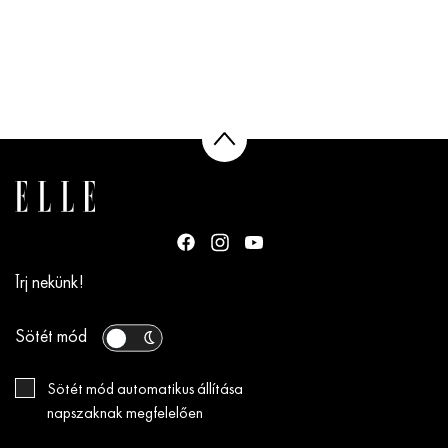
Írj nekünk!
Sötét mód
Sötét mód automatikus állítása
napszaknak megfelelően