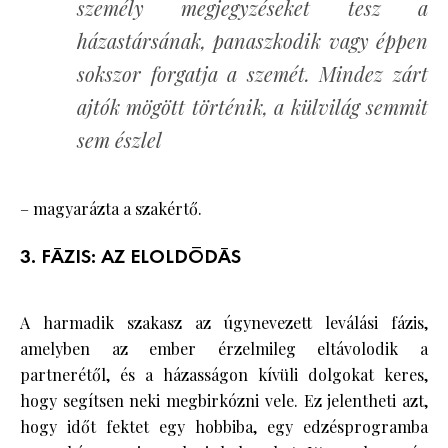
személy megjegyzéseket tesz a
házastársának, panaszkodik vagy éppen
sokszor forgatja a szemét. Mindez zárt
ajtók mögött történik, a külvilág semmit
sem észlel
– magyarázta a szakértő.
3. FÁZIS: AZ ELOLDÓDÁS
A harmadik szakasz az úgynevezett leválási fázis,
amelyben az ember érzelmileg eltávolodik a
partnerétől, és a házasságon kívüli dolgokat keres,
hogy segítsen neki megbirkózni vele. Ez jelentheti azt,
hogy időt fektet egy hobbiba, egy edzésprogramba