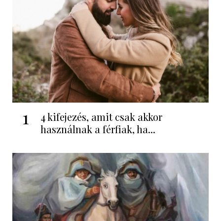
1
4 kifejezés, amit csak akkor
használnak a férfiak, ha...