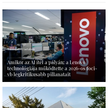
Támogatott tartalom
Amikor az AI ítél a pályán: a Lenovo
technológiája működtette a 2026-os foci-
vb legkritikusabb pillanatait