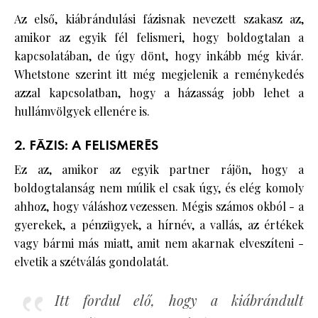
Az első, kiábrándulási fázisnak nevezett szakasz az,
amikor az egyik fél felismeri, hogy boldogtalan a
kapcsolatában, de úgy dönt, hogy inkább még kivár.
Whetstone szerint itt még megjelenik a reménykedés
azzal kapcsolatban, hogy a házasság jobb lehet a
hullámvölgyek ellenére is.
2. FÁZIS: A FELISMERÉS
Ez az, amikor az egyik partner rájön, hogy a
boldogtalanság nem múlik el csak úgy, és elég komoly
ahhoz, hogy váláshoz vezessen. Mégis számos okból - a
gyerekek, a pénzügyek, a hírnév, a vallás, az értékek
vagy bármi más miatt, amit nem akarnak elveszíteni -
elvetik a szétválás gondolatát.
Itt fordul elő, hogy a kiábrándult