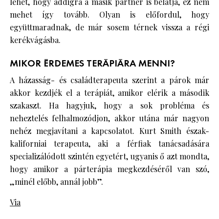
lehet, hogy addigra a másik partner is belátja, ez nem
mehet így tovább. Olyan is előfordul, hogy
együttmaradnak, de már sosem térnek vissza a régi
kerékvágásba.
MIKOR ÉRDEMES TERÁPIÁRA MENNI?
A házasság- és családterapeuta szerint a párok már
akkor kezdjék el a terápiát, amikor elérik a második
szakaszt. Ha hagyjuk, hogy a sok probléma és
neheztelés felhalmozódjon, akkor utána már nagyon
nehéz megjavítani a kapcsolatot. Kurt Smith észak-
kaliforniai terapeuta, aki a férfiak tanácsadására
specializálódott szintén egyetért, ugyanis ő azt mondta,
hogy amikor a párterápia megkezdéséről van szó,
„minél előbb, annál jobb”.
Via