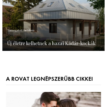
Támogatott tartalom
Új életre kelhetnek a hazai Kádár-kockák
A ROVAT LEGNÉPSZERŰBB CIKKEI