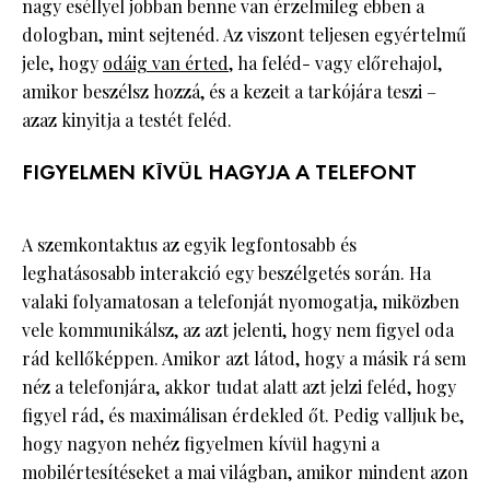
nagy eséllyel jobban benne van érzelmileg ebben a
dologban, mint sejtenéd. Az viszont teljesen egyértelmű
jele, hogy
odáig van érted
, ha feléd- vagy előrehajol,
amikor beszélsz hozzá, és a kezeit a tarkójára teszi –
azaz kinyitja a testét feléd.
FIGYELMEN KÍVÜL HAGYJA A TELEFONT
A szemkontaktus az egyik legfontosabb és
leghatásosabb interakció egy beszélgetés során. Ha
valaki folyamatosan a telefonját nyomogatja, miközben
vele kommunikálsz, az azt jelenti, hogy nem figyel oda
rád kellőképpen. Amikor azt látod, hogy a másik rá sem
néz a telefonjára, akkor tudat alatt azt jelzi feléd, hogy
figyel rád, és maximálisan érdekled őt. Pedig valljuk be,
hogy nagyon nehéz figyelmen kívül hagyni a
mobilértesítéseket a mai világban, amikor mindent azon