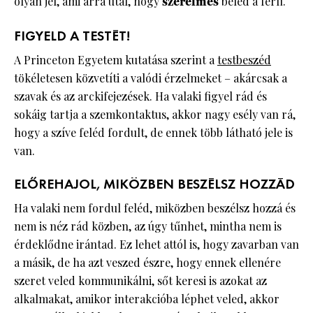
olyan jel, ami arra utal, hogy
szerelmes
beléd a férfi.
FIGYELD A TESTÉT!
A Princeton Egyetem kutatása szerint a
testbeszéd
tökéletesen közvetíti a valódi érzelmeket – akárcsak a
szavak és az arckifejezések. Ha valaki figyel rád és
sokáig tartja a szemkontaktus, akkor nagy esély van rá,
hogy a szíve feléd fordult, de ennek több látható jele is
van.
ELŐREHAJOL, MIKÖZBEN BESZÉLSZ HOZZÁD
Ha valaki nem fordul feléd, miközben beszélsz hozzá és
nem is néz rád közben, az úgy tűnhet, mintha nem is
érdeklődne irántad. Ez lehet attól is, hogy zavarban van
a másik, de ha azt veszed észre, hogy ennek ellenére
szeret veled kommunikálni, sőt keresi is azokat az
alkalmakat, amikor interakcióba léphet veled, akkor