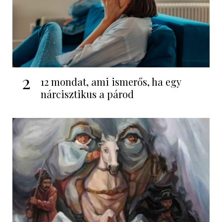
2
12 mondat, ami ismerős, ha egy
nárcisztikus a párod