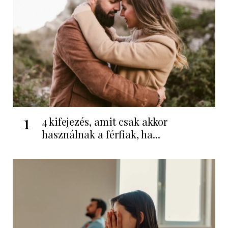
1
4 kifejezés, amit csak akkor
használnak a férfiak, ha...