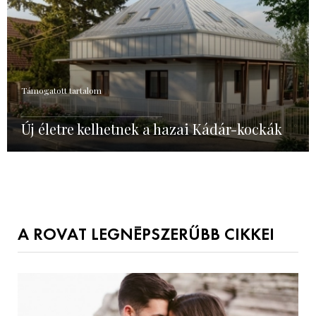
Támogatott tartalom
Új életre kelhetnek a hazai Kádár-kockák
A ROVAT LEGNÉPSZERŰBB CIKKEI