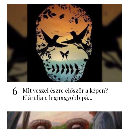
6
Mit veszel észre először a képen?
Elárulja a legnagyobb pá...