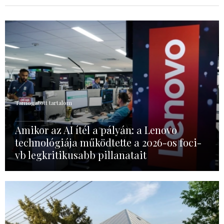
Támogatott tartalom
Amikor az AI ítél a pályán: a Lenovo
technológiája működtette a 2026-os foci-
vb legkritikusabb pillanatait