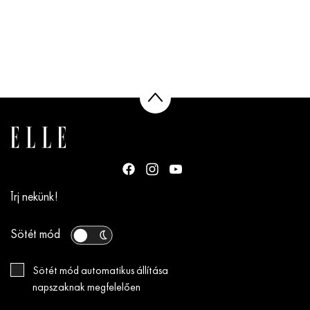
Írj nekünk!
Sötét mód
Sötét mód automatikus állítása
napszaknak megfelelően