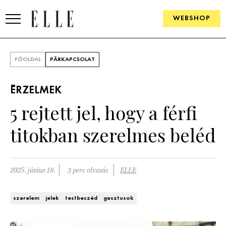
WEBSHOP
DIVAT
FŐOLDAL
PÁRKAPCSOLAT
ELLE DIGITAL
ÉRZELMEK
GOURMET AWARDS
5 rejtett jel, hogy a férfi
SZÉPSÉG
titokban szerelmes beléd
KULTÚRA
PSZICHÉ
2025. június 18.
3 perc olvasás
ELLE
ÉLETMÓD
szerelem
jelek
testbeszéd
gesztusok
PÁRKAPCSOLAT