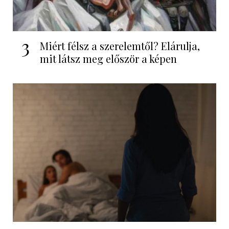
3
Miért félsz a szerelemtől? Elárulja,
mit látsz meg először a képen