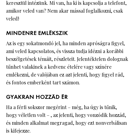
keresztül intézünk. Mi van, ha ki is kapcsolja a telefont,
amikor veled van? Nem akar mással foglalkozni, csak
veled!
MINDENRE EMLÉKSZIK
Az is egy sokatmondó jel, ha minden apróságra figyel,
ami veled kapcsolatos, és vissza tudja idézni a korábbi
beszélgetések témáit, részleteit. Jelentéktelen dolognak
tűnhet valakinek a kedvenc ételére vagy színére
emlékezni, de valójában ez azt jelenti, hogy figyel rád,
és fontos emberként tart számon.
GYAKRAN HOZZÁD ÉR
Ha a férfi sokszor megérint – még, ha úgy is tűnik,
hogy véletlen volt – , az jelenti, hogy vonzódik hozzád,
és minden alkalmat megragad, hogy ezt nonverbálisan
is kifejezze.