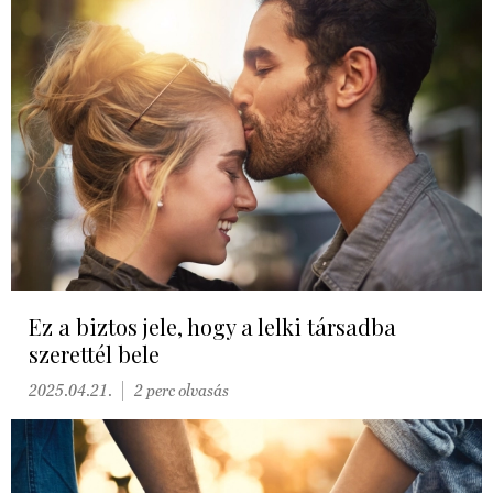
Ez a biztos jele, hogy a lelki társadba
szerettél bele
2025.04.21.
2 perc olvasás