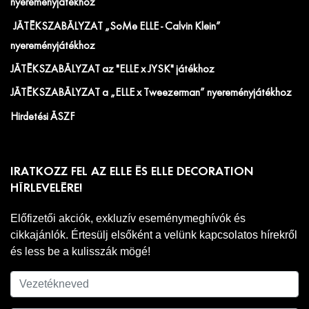
nyereményjátékhoz
JÁTÉKSZABÁLYZAT „SoMe ELLE - Calvin Klein”
nyereményjátékhoz
JÁTÉKSZABÁLYZAT az "ELLE x JYSK" játékhoz
JÁTÉKSZABÁLYZAT a „ELLE x Tweezerman” nyereményjátékhoz
Hirdetési ÁSZF
IRATKOZZ FEL AZ ELLE ÉS ELLE DECORATION
HÍRLEVELÉRE!
Előfizetői akciók, exkluzív eseménymeghívók és
cikkajánlók. Értesülj elsőként a velünk kapcsolatos hírekről
és less be a kulisszák mögé!