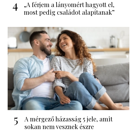
4
„A férjem a lányomért hagyott el,
most pedig családot alapítanak”
5
A mérgező házasság 5 jele, amit
sokan nem vesznek észre