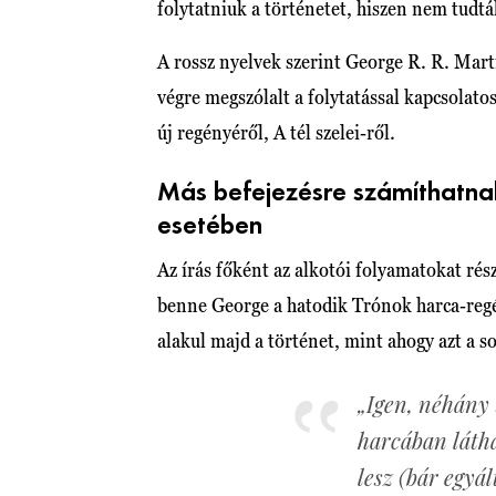
folytatniuk a történetet, hiszen nem tudtá
A rossz nyelvek szerint George R. R. Marti
végre megszólalt a folytatással kapcsolato
új regényéről, A tél szelei-ről.
Más befejezésre számíthatnak
esetében
Az írás főként az alkotói folyamatokat rés
benne George a hatodik Trónok harca-regé
alakul majd a történet, mint ahogy azt a s
„Igen, néhány
harcában látha
lesz (bár egy