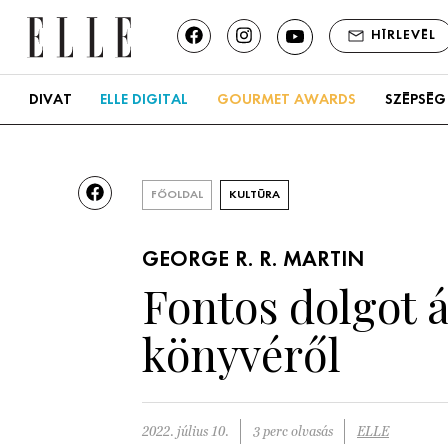
HÍRLEVÉL
DIVAT
ELLE DIGITAL
GOURMET AWARDS
SZÉPSÉG
FŐOLDAL
KULTÚRA
GEORGE R. R. MARTIN
Fontos dolgot á
könyvéről
2022. július 10.
3 perc olvasás
ELLE