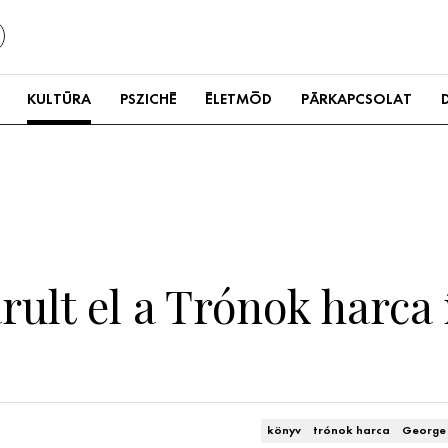
KULTÚRA
PSZICHÉ
ÉLETMÓD
PÁRKAPCSOLAT
rult el a Trónok harca 
könyv
trónok harca
George 