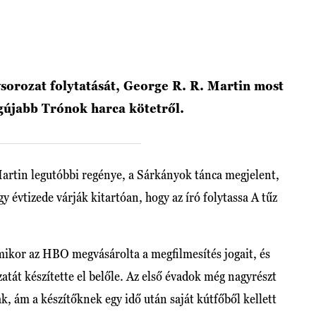
sorozat folytatását, George R. R. Martin most
egújabb Trónok harca kötetről.
rtin legutóbbi regénye, a Sárkányok tánca megjelent,
y évtizede várják kitartóan, hogy az író folytassa A tűz
amikor az HBO megvásárolta a megfilmesítés jogait, és
tát készítette el belőle. Az első évadok még nagyrészt
, ám a készítőknek egy idő után saját kútfőből kellett