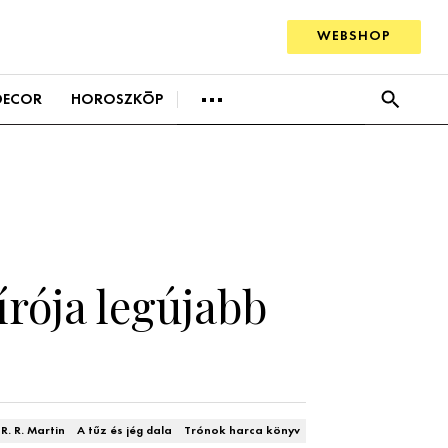
WEBSHOP
BEAUTY
DECOR
HOROSZKÓP
SZTÁRHÍREK
BUSINESS
ANYA
AWARDS
EVENT
AWARDS
Hírek
SZTÁRHÍREK
BUSINESS
Trendek
ANYA
Szobák
írója legújabb
AWARDS
Ötletek
BEAUTY AWARDS
Szép terek
EVENT
R. R. Martin
A tűz és jég dala
Trónok harca könyv