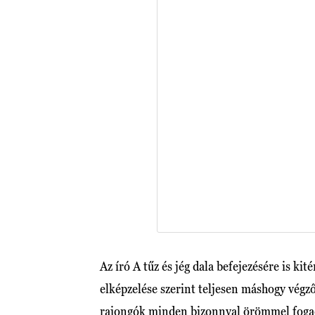
Az író A tűz és jég dala befejezésére is kit
elképzelése szerint teljesen máshogy végz
rajongók minden bizonnyal örömmel fogad