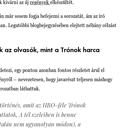
k kivárni az új
regények
elkészültét.
n már sosem fogja befejezni a sorozatát, ám az író
san. Legutóbbi blogbejegyzésében elejtett néhány célzást
 az olvasók, mint a Trónok harca
zletezi, egy ponton azonban fontos részletet árul el
nyről – nevezetesen, hogy javarészt teljesen máshogy
orozatban láthattuk.
 történés, amit az HBO-féle Trónok
ttatok, A tél szeleiben is benne
általán nem ugyanolyan módon), a