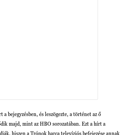
ért a bejegyzésben, és leszögezte, a történet az ő
ődik majd, mint az HBO sorozatában. Ezt a hírt a
ják, hiszen a Trónok harca
televíziós befejezése
annak