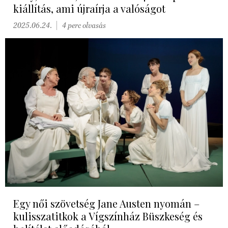
kiállítás, ami újraírja a valóságot
2025.06.24.
4 perc olvasás
Egy női szövetség Jane Austen nyomán –
kulisszatitkok a Vígszínház Büszkeség és