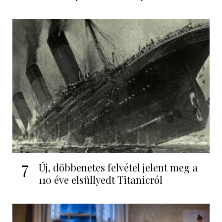
7
Új, döbbenetes felvétel jelent meg a
110 éve elsüllyedt Titanicról