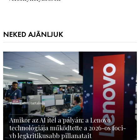
NEKED AJÁNLJUK
Támogatott tartalom
Amikor az AI ítél a pályán: a Lenovo
technológiája működtette a 2026-os foci-
vb legkritikusabb pillanatait