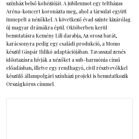
színház belső kohézióját. A jubileumot egy teltházas
Aréna-koncert koronázta meg, ahol a társulat együtt
ünnepelt a nézőkkel. A következő évad szinte kizárólag
új magyar drámákra épül. Októberben kerül
bemutatásra Kemény Lili darabja, Az orosz barát,
karácsonyra pedig egy családi produkció, a Momo
készül Gáspár Ildikó adaptációjában. Tavasszal zenés
időutazásra hívják a nézőket a sub-harmónia című
előadásban, illetve egy rendhagyó, civil résztvevőkkel
készülő állampolgári színházi projekt is bemutatkozik
Országkórus címmel.