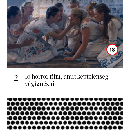
2
10 horror film, amit képtelenség
végignézni