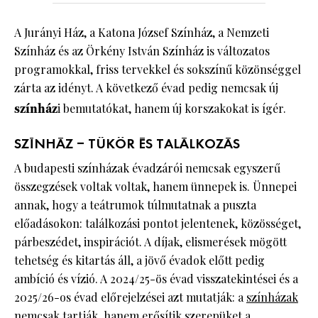
A Jurányi Ház, a Katona József Színház, a Nemzeti
Színház és az Örkény István Színház is változatos
programokkal, friss tervekkel és sokszínű közönséggel
zárta az idényt. A következő évad pedig nemcsak új
színház
i bemutatókat, hanem új korszakokat is ígér.
SZÍNHÁZ – TÜKÖR ÉS TALÁLKOZÁS
A budapesti színházak évadzárói nemcsak egyszerű
összegzések voltak voltak, hanem ünnepek is. Ünnepei
annak, hogy a teátrumok túlmutatnak a puszta
előadásokon: találkozási pontot jelentenek, közösséget,
párbeszédet, inspirációt. A díjak, elismerések mögött
tehetség és kitartás áll, a jövő évadok előtt pedig
ambíció és vízió. A 2024/25-ös évad visszatekintései és a
2025/26-os évad előrejelzései azt mutatják: a
színházak
nemcsak tartják, hanem erősítik szerepüket a