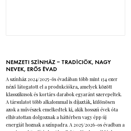
NEMZETI SZÍNHÁZ – TRADÍCIÓK, NAGY
NEVEK, ERŐS ÉVAD
A színház 2024/2025-ös évadában több mint 134 ezer
néző látogatott el a produkciókra, amelyek között
klasszikusok és kortárs darabok egyaránt szerepeltek.
A társulatot több alkalommal is díjazták, különösen
azok a művészek emelkedtek ki, akik hosszú évek óta
elhivatottan dolgoznak a háttérben vagy épp új
energiát hoznak a színpadra. A 2025/2026-os évadban a