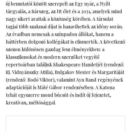
új bemutatói között szerepelt az Egy nyár, a Nyílt
tárgyalás, a Sárszeg, az Itt élet és a 2031, amelyek mind
nagy sikert arattak a közönség körében. A társulat
tagjai több szakmai díjat is hazavihettek az idény során.
Az évadban nemcsak a színpadon állókat, hanem a
háttérben dolgozó kollégákat is elismerték. A következő
szezon különösen gazdag lesz élményekben: a
klasszikusokat és modern szerzőket vegyítő
repertoárban találjuk Shakespeare Hamletjét (rendező:
ifj. Vidnyánszky Attila), Bulgakov Mester és Margaritáját
(rendező: Bodó Viktor), valamint Ayn Rand regényének
adaptációját is Máté Gábor rendezésében. A Katona
tehát egyszerre mond búcsút és indít új fejezetet,
kreatívan, méltósággal.