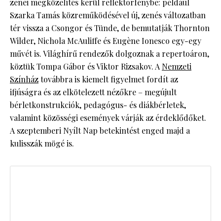
zenei megközelítés kerül reflektorfénybe: például
Szarka Tamás közreműködésével új, zenés változatban
tér vissza a Csongor és Tünde, de bemutatják Thornton
Wilder, Nichola McAuliffe és Eugène Ionesco egy-egy
művét is. Világhírű rendezők dolgoznak a repertoáron,
köztük Tompa Gábor és Viktor Rizsakov. A
Nemzeti
Színház
továbbra is kiemelt figyelmet fordít az
ifjúságra és az elkötelezett nézőkre – megújult
bérletkonstrukciók, pedagógus- és diákbérletek,
valamint közösségi események várják az érdeklődőket.
A szeptemberi Nyílt Nap betekintést enged majd a
kulisszák mögé is.