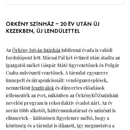
ÖRKÉNY SZÍNHÁZ – 20 ÉV UTÁN ÚJ
KEZEKBEN, ÚJ LENDÜLETTEL
Az
Örkény István Színház
jubileumi évada is valódi
fordulópont lett: Mácsai Pál két évtized után átadta az
igazgatói széket Gáspár Máté ügyvezetőnek és Polgár
Csaba művészeti vezetőnek. A társulat egyszerre
ünnepelt és újrapozicionált: vendégszereplések,
nemzetközi
fesztiválok
és díjnyertes előadások
jellemezték az évet, miközben az ÖrkényKÖZszínházi
nevelési program is rekordaktív évadot zárt. Az év
során több alkotót, háttérmunkatársat és színészt is
elismertek – különösen figyelemre méltó, hogy a
közönség és a társulat is díjazott, így megmutatva a