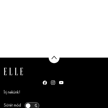
Írj nekünk!
Sötét mód