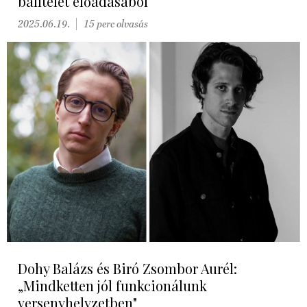
balítélet előadásából
2025.06.19.
15 perc olvasás
Dohy Balázs és Biró Zsombor Aurél:
„Mindketten jól funkcionálunk
versenyhelyzetben"