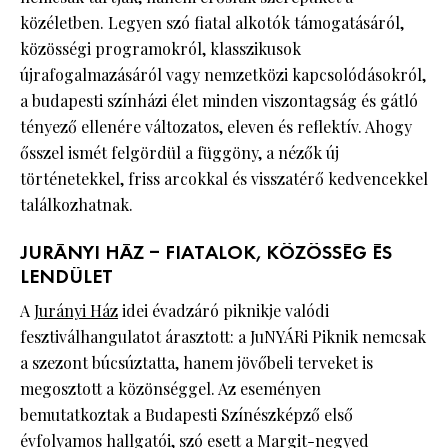
közéletben. Legyen szó fiatal alkotók támogatásáról,
közösségi programokról, klasszikusok
újrafogalmazásáról vagy nemzetközi kapcsolódásokról,
a budapesti színházi élet minden viszontagság és gátló
tényező ellenére változatos, eleven és reflektív. Ahogy
ősszel ismét felgördül a függöny, a nézők új
történetekkel, friss arcokkal és visszatérő kedvencekkel
találkozhatnak.
JURÁNYI HÁZ – FIATALOK, KÖZÖSSÉG ÉS
LENDÜLET
A
Jurányi Ház
idei évadzáró piknikje valódi
fesztiválhangulatot árasztott: a JuNYÁRi Piknik nemcsak
a szezont búcsúztatta, hanem jövőbeli terveket is
megosztott a közönséggel. Az eseményen
bemutatkoztak a Budapesti Színészképző első
évfolyamos hallgatói, szó esett a Margit-negyed