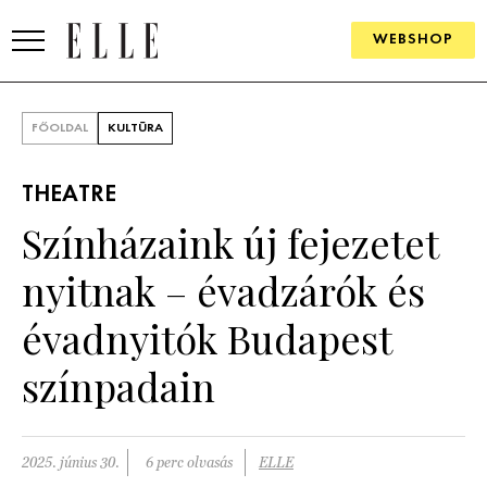
WEBSHOP
DIVAT
FŐOLDAL
KULTÚRA
ELLE DIGITAL
THEATRE
GOURMET AWARDS
Színházaink új fejezetet
SZÉPSÉG
nyitnak – évadzárók és
KULTÚRA
évadnyitók Budapest
PSZICHÉ
színpadain
ÉLETMÓD
2025. június 30.
6 perc olvasás
ELLE
PÁRKAPCSOLAT