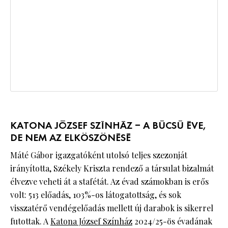
KATONA JÓZSEF SZÍNHÁZ – A BÚCSÚ ÉVE,
DE NEM AZ ELKÖSZÖNÉSÉ
Máté Gábor igazgatóként utolsó teljes szezonját
irányította, Székely Kriszta rendező a társulat bizalmát
élvezve veheti át a stafétát. Az évad számokban is erős
volt: 513 előadás, 103%-os látogatottság, és sok
visszatérő vendégelőadás mellett új darabok is sikerrel
futottak. A
Katona József Színház
2024/25-ös évadának