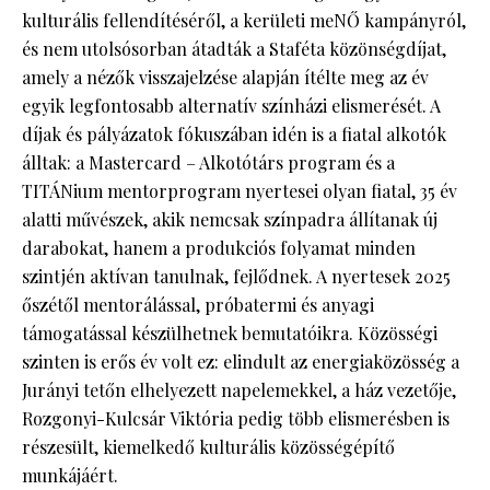
kulturális fellendítéséről, a kerületi meNŐ kampányról,
és nem utolsósorban átadták a Staféta közönségdíjat,
amely a nézők visszajelzése alapján ítélte meg az év
egyik legfontosabb alternatív színházi elismerését. A
díjak és pályázatok fókuszában idén is a fiatal alkotók
álltak: a Mastercard – Alkotótárs program és a
TITÁNium mentorprogram nyertesei olyan fiatal, 35 év
alatti művészek, akik nemcsak színpadra állítanak új
darabokat, hanem a produkciós folyamat minden
szintjén aktívan tanulnak, fejlődnek. A nyertesek 2025
őszétől mentorálással, próbatermi és anyagi
támogatással készülhetnek bemutatóikra. Közösségi
szinten is erős év volt ez: elindult az energiaközösség a
Jurányi tetőn elhelyezett napelemekkel, a ház vezetője,
Rozgonyi-Kulcsár Viktória pedig több elismerésben is
részesült, kiemelkedő kulturális közösségépítő
munkájáért.