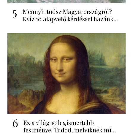
5
Mennyit tudsz Magyarországról?
Kvíz 10 alapvető kérdéssel hazánk...
6
Ez a világ 10 legismertebb
festménye. Tudod, melyiknek mi...