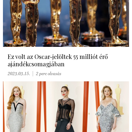
Ez volt az Oscar-jelöltek 55 milliót érő
ajándékcsomagjában
2023.03.15.
2 perc olvasás