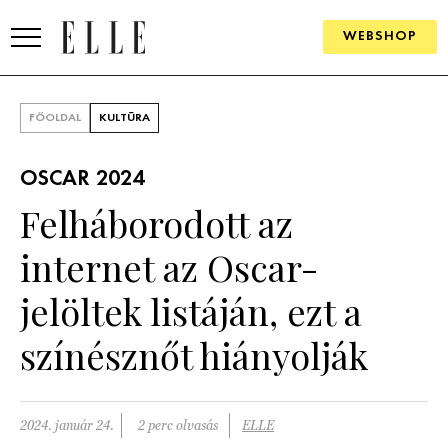
WEBSHOP
DIVAT
FŐOLDAL
KULTÚRA
ELLE DIGITAL
OSCAR 2024
GOURMET AWARDS
Felháborodott az
SZÉPSÉG
internet az Oscar-
KULTÚRA
jelöltek listáján, ezt a
PSZICHÉ
színésznőt hiányolják
ÉLETMÓD
2024. január 24.
2 perc olvasás
ELLE
PÁRKAPCSOLAT