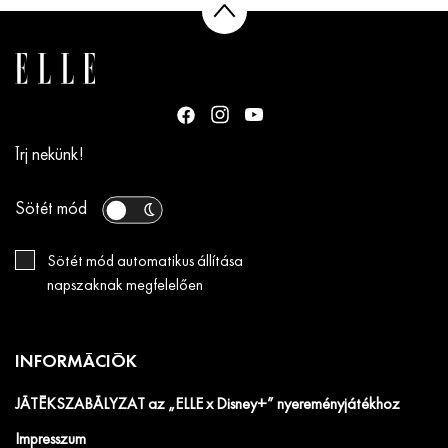
Írj nekünk!
Sötét mód
Sötét mód automatikus állítása
napszaknak megfelelően
INFORMÁCIÓK
JÁTÉKSZABÁLYZAT az „ELLE x Disney+” nyereményjátékhoz
Impresszum