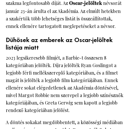
szakma legfontosabb díját. Az
Oscar-jelöltek
névsorát
január 23-án árulta el az Akadémia. Az elmúlt hetekben
a szakértők több lehetséges listát is összeállítottak,
ennek ellenére tartogatott meglepetéseket a névsor.
Dühösek az emberek az Oscar-jelöltek
listája miatt
2023 legsikeresebb filmjét, a Barbie-t összesen 8
kategóriában jelölték. Díjra jelölték Ryan Goslingot a
legjobb férfi mellékszereplő kategóriában, és a filmet
magát is jelölték a legjobb film kategóriájában. Ennek
ellenére sokat elégedetlenek az Akadémia döntésével,
mivel Margot Robbie nem szerepel a legjobb színésznők
kategóriájában, és Greta Gerwig sem kapott a legjobb
rendező kategóriában jelölést.
A döntés sokakat megdöbbentett, a közösségi médiában