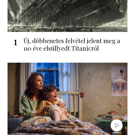
1
Új, döbbenetes felvétel jelent meg a
110 éve elsüllyedt Titanicról