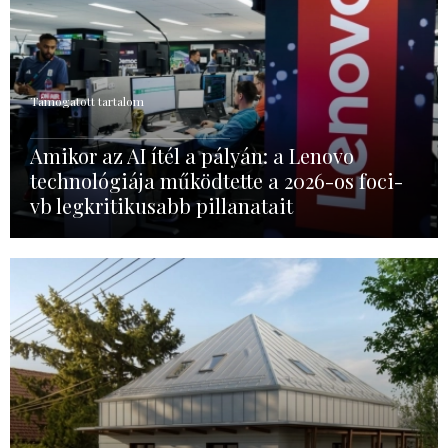
Támogatott tartalom
Amikor az AI ítél a pályán: a Lenovo
technológiája működtette a 2026-os foci-
vb legkritikusabb pillanatait