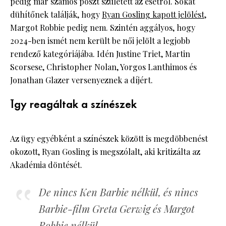
pedig már számos poszt született az esetről. Sokat
dühítőnek találják, hogy
Ryan Gosling kapott jelölést
,
Margot Robbie pedig nem. Szintén aggályos, hogy
2024-ben ismét nem került be női jelölt a legjobb
rendező kategóriájába. Idén Justine Triet, Martin
Scorsese, Christopher Nolan, Yorgos Lanthimos és
Jonathan Glazer versenyeznek a díjért.
Így reagáltak a színészek
Az ügy egyébként a színészek között is megdöbbenést
okozott, Ryan Gosling is megszólalt, aki kritizálta az
Akadémia döntését.
De nincs Ken Barbie nélkül, és nincs
Barbie-film Greta Gerwig és Margot
Robbie nélkül