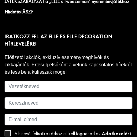
JÁTÉKSZABÁLYZAT a „ELLE x Tweezerman” nyereményjátékhoz
Hirdetési ÁSZF
IRATKOZZ FEL AZ ELLE ÉS ELLE DECORATION
HÍRLEVELÉRE!
Előfizetői akciók, exkluzív eseménymeghívók és
cikkajánlók. Értesülj elsőként a velünk kapcsolatos hírekről
és less be a kulisszák mögé!
Adatkezelési
A hírlevél feliratkozáshoz ell kell fogadnod az