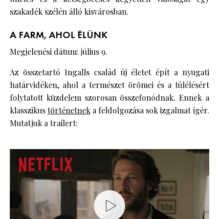
szakadék szélén álló kisvárosban.
A FARM, AHOL ÉLÜNK
Megjelenési dátum: július 9.
Az összetartó Ingalls család új életet épít a nyugati
határvidéken, ahol a természet örömei és a túlélésért
folytatott küzdelem szorosan összefonódnak. Ennek a
klasszikus
történetnek
a feldolgozása sok izgalmat ígér.
Mutatjuk a trailert: