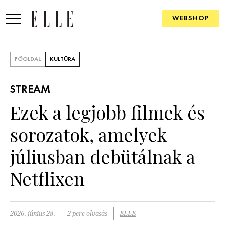
WEBSHOP
DIVAT
FŐOLDAL
KULTÚRA
ELLE DIGITAL
STREAM
GOURMET AWARDS
Ezek a legjobb filmek és
SZÉPSÉG
sorozatok, amelyek
KULTÚRA
júliusban debütálnak a
PSZICHÉ
Netflixen
ÉLETMÓD
2026. június 28.
2 perc olvasás
ELLE
PÁRKAPCSOLAT