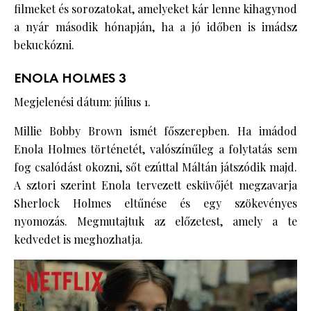
filmeket és sorozatokat, amelyeket kár lenne kihagynod
a nyár második hónapján, ha a jó időben is imádsz
bekuckózni.
ENOLA HOLMES 3
Megjelenési dátum: július 1.
Millie Bobby Brown ismét főszerepben. Ha imádod
Enola Holmes történetét, valószínűleg a folytatás sem
fog csalódást okozni, sőt ezúttal Máltán játszódik majd.
A sztori szerint Enola tervezett esküvőjét megzavarja
Sherlock Holmes eltűnése és egy szökevényes
nyomozás. Megmutajtuk az előzetest, amely a te
kedvedet is meghozhatja.