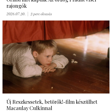
rajongók
2026.07.30.
3 perc olvasás
Új Reszkessetek, betörők!-film készülhet
Macaulay Culkinnal