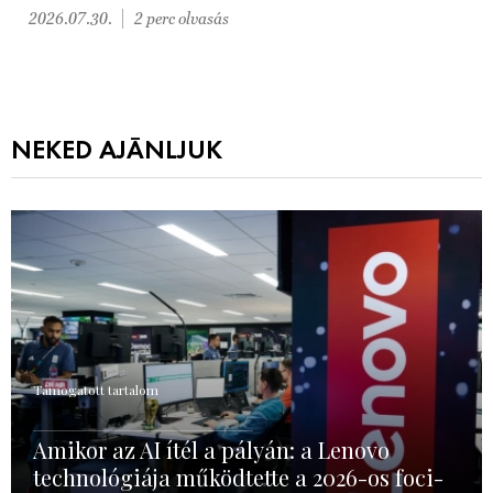
2026.07.30.
2 perc olvasás
NEKED AJÁNLJUK
Támogatott tartalom
Amikor az AI ítél a pályán: a Lenovo
technológiája működtette a 2026-os foci-