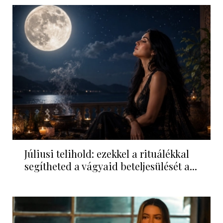
Júliusi telihold: ezekkel a rituálékkal
segítheted a vágyaid beteljesülését a...