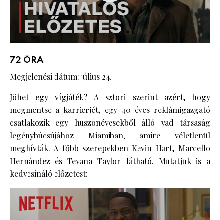
72 ÓRA
Megjelenési dátum: július 24.
Jöhet egy vígjáték? A sztori szerint azért, hogy
megmentse a karrierjét, egy 40 éves reklámigazgató
csatlakozik egy huszonévesekből álló vad társaság
legénybúcsújához Miamiban, amire véletlenül
meghívták. A főbb szerepekben Kevin Hart, Marcello
Hernández és Teyana Taylor látható. Mutatjuk is a
kedvcsináló előzetest: