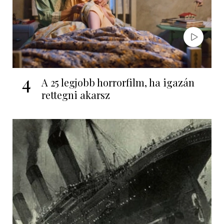
4
A 25 legjobb horrorfilm, ha igazán
rettegni akarsz