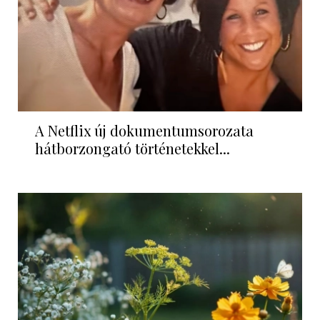
A Netflix új dokumentumsorozata
hátborzongató történetekkel...