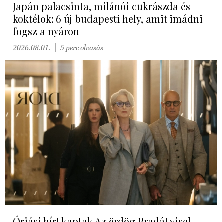
Japán palacsinta, milánói cukrászda és
koktélok: 6 új budapesti hely, amit imádni
fogsz a nyáron
2026.08.01.
5 perc olvasás
Óriási hírt kaptak Az ördög Pradát visel