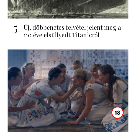
5
Új, döbbenetes felvétel jelent meg a
110 éve elsüllyedt Titanicról