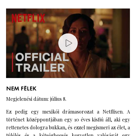
NEM FÉLEK
Megjelenési dátum: július 8.
Ez pedig egy mexikói drámasorozat a Netflixen. A
történet középpontjában egy 10 éves kisfiú áll, aki egy
rettenetes dologra bukkan, és ezzel megismeri az élet, a
túlélés és a kétségbeesés kegyetlen valóságát egy