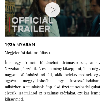
1936 NYARÁN
Megjelenési dátum: július 1.
Íme egy francia történelmi drámasorozat, amely
Nizzában játszódik. A cselekmény középpontjában négy
nagyon különböző nő áll, akik belekeverednek egy
ügyész meggyilkolásába egy luxusszállodában,
miközben a munkások épp első fizetett szabadságukat
élvezik. Ha imádod az izgalmas
szériákat
, ezt kár lenne
kihagynod.