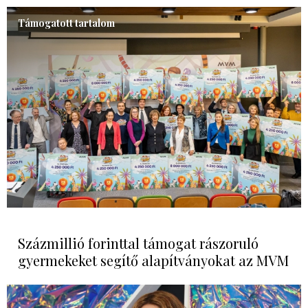
Támogatott tartalom
Százmillió forinttal támogat rászoruló
gyermekeket segítő alapítványokat az MVM