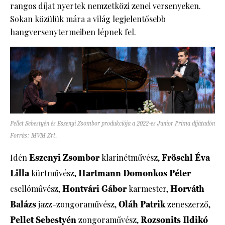
rangos díjat nyertek nemzetközi zenei versenyeken.
Sokan közülük mára a világ legjelentősebb
hangversenytermeiben lépnek fel.
Pellet Sebestyén és Eszenyi Zsombor produkciója a 2022-es Junior Prima díjátadón
Forrás: MVM Zrt.
Idén
Eszenyi Zsombor
klarinétművész,
Fröschl Éva
Lilla
kürtművész,
Hartmann Domonkos Péter
csellóművész,
Hontvári Gábor
karmester,
Horváth
Balázs
jazz-zongoraművész,
Oláh Patrik
zeneszerző,
Pellet Sebestyén
zongoraművész,
Rozsonits Ildikó