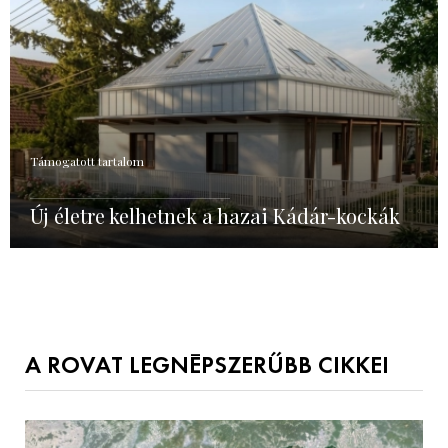
Támogatott tartalom
Új életre kelhetnek a hazai Kádár-kockák
A ROVAT LEGNÉPSZERŰBB CIKKEI