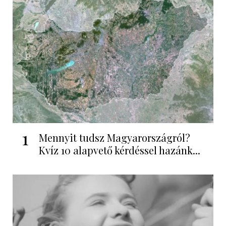
1
Mennyit tudsz Magyarországról?
Kvíz 10 alapvető kérdéssel hazánk...