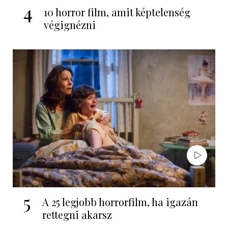
4
10 horror film, amit képtelenség
végignézni
5
A 25 legjobb horrorfilm, ha igazán
rettegni akarsz