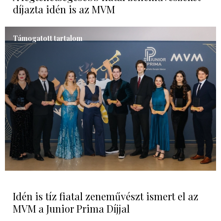
díjazta idén is az MVM
Támogatott tartalom
Idén is tíz fiatal zeneművészt ismert el az
MVM a Junior Prima Díjjal