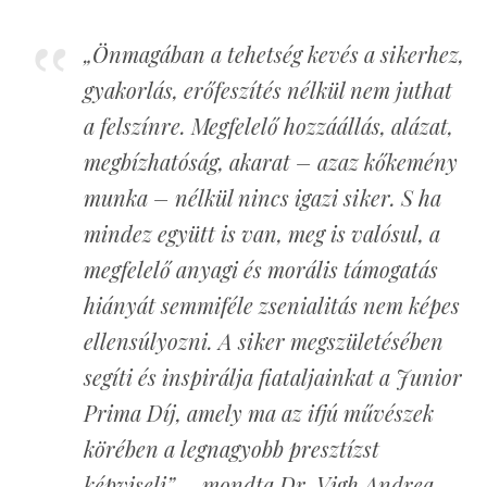
„Önmagában a tehetség kevés a sikerhez,
gyakorlás, erőfeszítés nélkül nem juthat
a felszínre. Megfelelő hozzáállás, alázat,
megbízhatóság, akarat – azaz kőkemény
munka – nélkül nincs igazi siker. S ha
mindez együtt is van, meg is valósul, a
megfelelő anyagi és morális támogatás
hiányát semmiféle zsenialitás nem képes
ellensúlyozni. A siker megszületésében
segíti és inspirálja fiataljainkat a Junior
Prima Díj, amely ma az ifjú művészek
körében a legnagyobb presztízst
képviseli” – mondta Dr. Vigh Andrea.