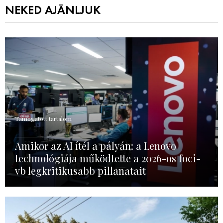
NEKED AJÁNLJUK
Támogatott tartalom
Amikor az AI ítél a pályán: a Lenovo
technológiája működtette a 2026-os foci-
vb legkritikusabb pillanatait