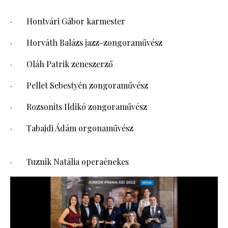
· Hontvári Gábor karmester
· Horváth Balázs jazz-zongoraművész
· Oláh Patrik zeneszerző
· Pellet Sebestyén zongoraművész
· Rozsonits Ildikó zongoraművész
· Tabajdi Ádám orgonaművész
· Tuznik Natália operaénekes