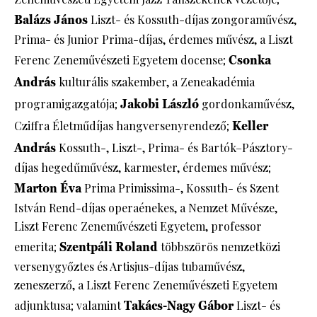
Balázs János
Liszt- és Kossuth-díjas zongoraművész,
Prima- és Junior Prima-díjas, érdemes művész, a Liszt
Ferenc Zeneművészeti Egyetem docense;
Csonka
András
kulturális szakember, a Zeneakadémia
programigazgatója;
Jakobi László
gordonkaművész,
Cziffra Életműdíjas hangversenyrendező;
Keller
András
Kossuth-, Liszt-, Prima- és Bartók–Pásztory-
díjas hegedűművész, karmester, érdemes művész;
Marton Éva
Prima Primissima-, Kossuth- és Szent
István Rend-díjas operaénekes, a Nemzet Művésze,
Liszt Ferenc Zeneművészeti Egyetem, professor
emerita;
Szentpáli Roland
többszörös nemzetközi
versenygyőztes és Artisjus-díjas tubaművész,
zeneszerző, a Liszt Ferenc Zeneművészeti Egyetem
adjunktusa; valamint
Takács-Nagy Gábor
Liszt- és