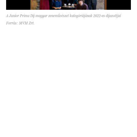
A Junior Prima Díj magyar zeneművészet kategóriájának 2022-es díjazottjai
Forrás: MVM Zrt.