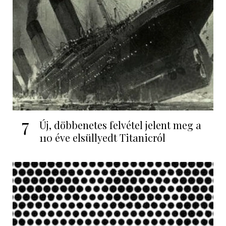
7
Új, döbbenetes felvétel jelent meg a
110 éve elsüllyedt Titanicról