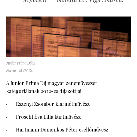
Junior Prima Díjak
Forrás: MVM Zrt.
A Junior Prima Díj magyar zeneművészet
kategóriájának 2022-es díjazottjai:
· Eszenyi Zsombor klarinétművész
· Fröschl Éva Lilla kürtművész
· Hartmann Domonkos Péter csellóművész