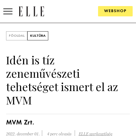
WEBSHOP
DIVAT
FŐOLDAL
KULTÚRA
ELLE DIGITAL
Idén is tíz
GOURMET AWARDS
zeneművészeti
SZÉPSÉG
tehetséget ismert el az
KULTÚRA
MVM
PSZICHÉ
ÉLETMÓD
MVM Zrt.
PÁRKAPCSOLAT
2022. december 01.
4 perc olvasás
ELLE szerkesztőség