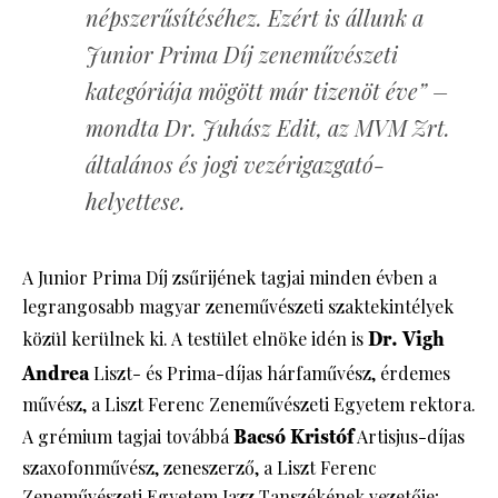
népszerűsítéséhez. Ezért is állunk a
Junior Prima Díj zeneművészeti
kategóriája mögött már tizenöt éve” –
mondta Dr. Juhász Edit, az MVM Zrt.
általános és jogi vezérigazgató-
helyettese.
A Junior Prima Díj zsűrijének tagjai minden évben a
legrangosabb magyar zeneművészeti szaktekintélyek
közül kerülnek ki. A testület elnöke idén is
Dr. Vigh
Andrea
Liszt- és Prima-díjas hárfaművész, érdemes
művész, a Liszt Ferenc Zeneművészeti Egyetem rektora.
A grémium tagjai továbbá
Bacsó Kristóf
Artisjus-díjas
szaxofonművész, zeneszerző, a Liszt Ferenc
Zeneművészeti Egyetem Jazz Tanszékének vezetője;