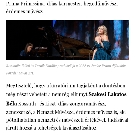
Prima Primissima-díjas karmester, hegedűművész,
érdemes művész.
Rozsonits Ildikó és Tuznik Natália produkciója a 2022-es Junior Prima díjátadón
Forrás: MVM Zrt.
Megtisztelő, hogy a kuratórium tagjaként a döntésben
még részt vehetett a nemrég elhunyt
Szakcsi Lakatos
Béla
Kossuth- és Liszt-díjas zongoraművész,
zeneszerző, a Nemzet Művésze, érdemes művész is, aki
pótolhatatlan nemzeti és művészeti értékével, tudásával
járult hozzá a tehetségek kiválasztásához.