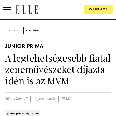
WEBSHOP
DIVAT
FŐOLDAL
KULTÚRA
ELLE DIGITAL
JUNIOR PRIMA
GOURMET AWARDS
A legtehetségesebb fiatal
SZÉPSÉG
zeneművészeket díjazta
KULTÚRA
idén is az MVM
PSZICHÉ
2024. június 17.
2 perc olvasás
ELLE
ÉLETMÓD
PÁRKAPCSOLAT
junior prima díj
mvm