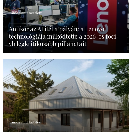
Támogatott tartalom
Amikor az AI ítél a pályán: a Lenovo
technológiája működtette a 2026-os foci-
vb legkritikusabb pillanatait
Támogatott tartalom