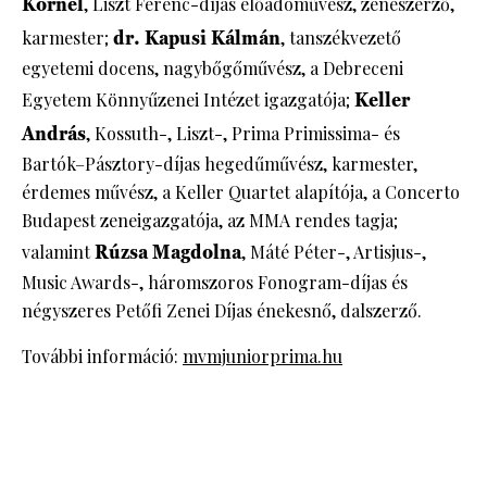
Kornél
, Liszt Ferenc-díjas előadóművész, zeneszerző,
karmester;
dr. Kapusi Kálmán
, tanszékvezető
egyetemi docens, nagybőgőművész, a Debreceni
Egyetem Könnyűzenei Intézet igazgatója;
Keller
András
, Kossuth-, Liszt-, Prima Primissima- és
Bartók–Pásztory-díjas hegedűművész, karmester,
érdemes művész, a Keller Quartet alapítója, a Concerto
Budapest zeneigazgatója, az MMA rendes tagja;
valamint
Rúzsa Magdolna
, Máté Péter-, Artisjus-,
Music Awards-, háromszoros Fonogram-díjas és
négyszeres Petőfi Zenei Díjas énekesnő, dalszerző.
További információ:
mvmjuniorprima.hu