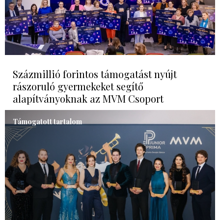
Százmillió forintos támogatást nyújt
rászoruló gyermekeket segítő
alapítványoknak az MVM Csoport
Támogatott tartalom