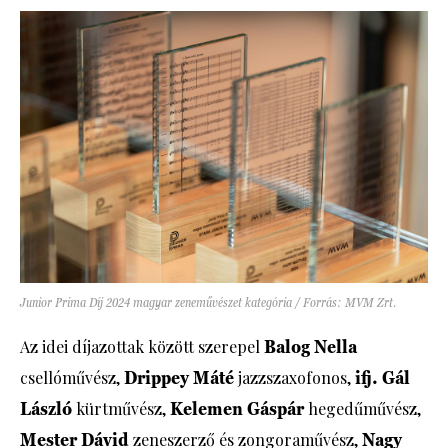
Junior Prima Díj 2024 magyar zeneművészet kategória / Forrás: MVM Zrt.
Az idei díjazottak között szerepel
Balog Nella
csellóművész,
Drippey Máté
jazzszaxofonos,
ifj. Gál
László
kürtművész,
Kelemen Gáspár
hegedűművész,
Mester Dávid
zeneszerző és zongoraművész,
Nagy