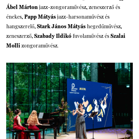
Ábel Márton
jazz-zongoraművész, zeneszerző és
énekes,
Papp Mátyás
jazz-harsonaművész és
hangszerelő,
Stark János Mátyás
hegedűművész,
zeneszerző,
Szabady Ildikó
fuvolaművész és
Szalai
Molli
zongoraművész.