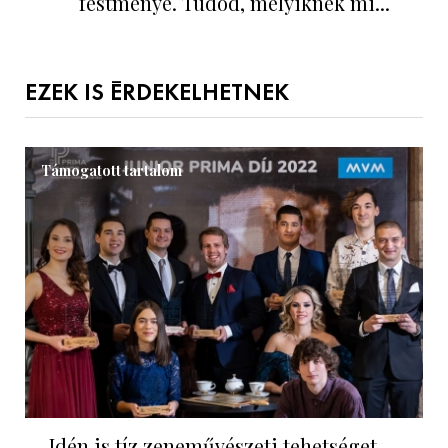
festménye. Tudod, melyiknek mi...
EZEK IS ÉRDEKELHETNEK
Támogatott tartalom
Idén is tíz zeneművészeti tehetséget