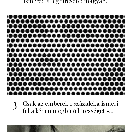
ismered a leghíresebb magyar...
3
Csak az emberek 1 százaléka ismeri
fel a képen megbújó hírességet -...