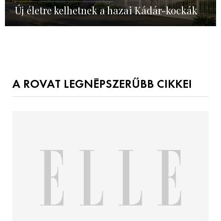
Új életre kelhetnek a hazai Kádár-kockák
A ROVAT LEGNÉPSZERŰBB CIKKEI