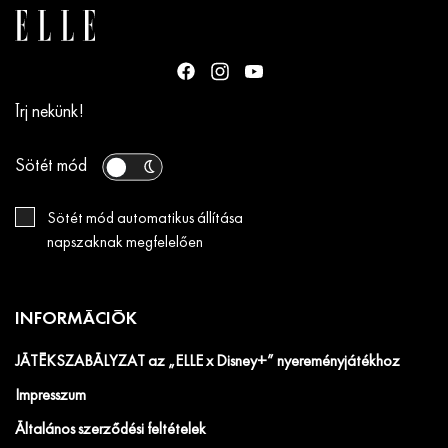
Írj nekünk!
Sötét mód
Sötét mód automatikus állítása
napszaknak megfelelően
INFORMÁCIÓK
JÁTÉKSZABÁLYZAT az „ELLE x Disney+” nyereményjátékhoz
Impresszum
Általános szerződési feltételek