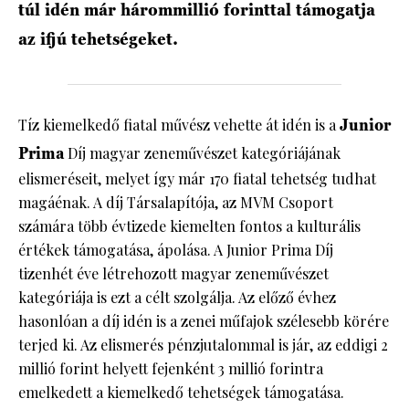
túl idén már hárommillió forinttal támogatja
az ifjú tehetségeket.
Tíz kiemelkedő fiatal művész vehette át idén is a
Junior
Prima
Díj magyar zeneművészet kategóriájának
elismeréseit, melyet így már 170 fiatal tehetség tudhat
magáénak. A díj Társalapítója, az MVM Csoport
számára több évtizede kiemelten fontos a kulturális
értékek támogatása, ápolása. A Junior Prima Díj
tizenhét éve létrehozott magyar zeneművészet
kategóriája is ezt a célt szolgálja. Az előző évhez
hasonlóan a díj idén is a zenei műfajok szélesebb körére
terjed ki. Az elismerés pénzjutalommal is jár, az eddigi 2
millió forint helyett fejenként 3 millió forintra
emelkedett a kiemelkedő tehetségek támogatása.