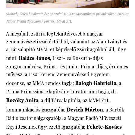
Szabady Ildikó fuvolaművész és Szalai Molli zongoraművész produkciója a 2024-es
Junior Prima díjátadón / Forrás: MVM Zrt.
A megújult zsűri a legtekintélyesebb magyar
zeneművészeti szakértőkből, valamint az Alapítványt és
a Társalapító MVM-et képviselő zsűritagokból áll, úgy
mint
Balázs János
, Liszt- és Kossuth-díjas
zongoraművész, Prima- és Junior Prima-díjas, érdemes
művész, a Liszt Ferenc Zeneművészeti Egyetem
docense, az MMA rendes tagja;
Balogh Gabriella
, a
Prima Primissima Alapítvány kuratóriumi tagja; dr.
Bozóky Anita
, a díj Társalapítója, az MVM Zrt.
kommunikációs igazgatója;
Devich Márton
, a Bartók
Rádió csatornaigazgatója, a Magyar Rádió Művészeti
Együtteseinek ügyvezető igazgatója;
Fekete-Kovács