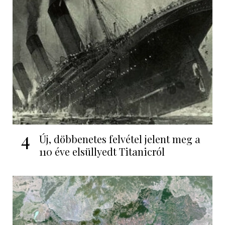
4
Új, döbbenetes felvétel jelent meg a
110 éve elsüllyedt Titanicról