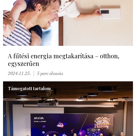
A fűtési energia megtakarítása – otthon,
egyszerűen
2024.11.25.
5 perc olvasás
Támogatott tartalom