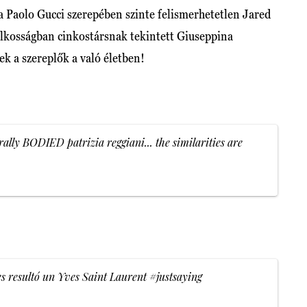
 a Paolo Gucci szerepében szinte felismerhetetlen Jared
ilkosságban cinkostársnak tekintett Giuseppina
k a szereplők a való életben!
rally BODIED patrizia reggiani... the similarities are
s resultó un Yves Saint Laurent
#justsaying