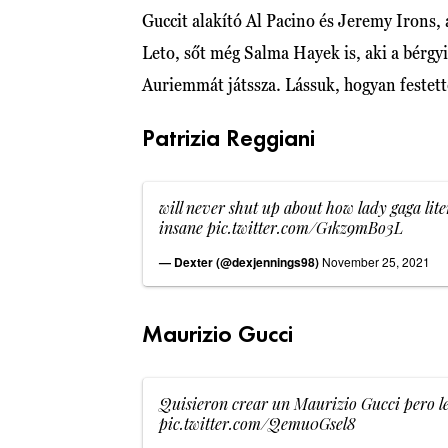
Guccit alakító Al Pacino és Jeremy Irons,
Leto, sőt még Salma Hayek is, aki a bérgy
Auriemmát játssza. Lássuk, hogyan festette
Patrizia Reggiani
will never shut up about how lady gaga lite
insane
pic.twitter.com/G1kz9mBo3L
— Dexter (@dexjennings98)
November 25, 2021
Maurizio Gucci
Quisieron crear un Maurizio Gucci pero le
pic.twitter.com/Qemu0Gsel8