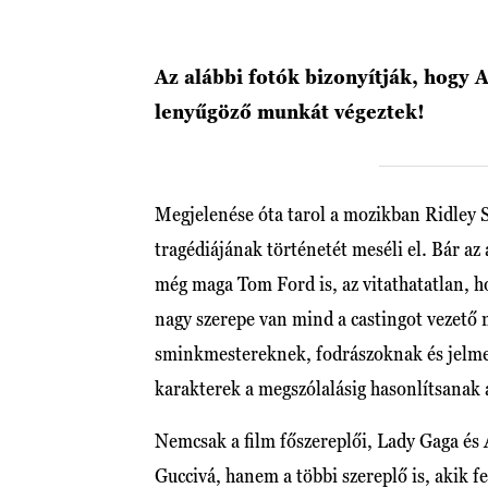
Az alábbi fotók bizonyítják, hogy A
lenyűgöző munkát végeztek!
Megjelenése óta tarol a mozikban Ridley Sc
tragédiájának történetét meséli el. Bár az 
még maga Tom Ford is, az vitathatatlan, ho
nagy szerepe van mind a castingot vezető
sminkmestereknek, fodrászoknak és jelme
karakterek a megszólalásig hasonlítsanak a
Nemcsak a film főszereplői, Lady Gaga és 
Guccivá, hanem a többi szereplő is, akik 