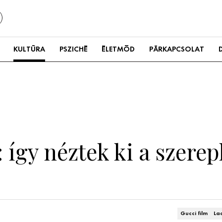
KULTÚRA
PSZICHÉ
ÉLETMÓD
PÁRKAPCSOLAT
 így néztek ki a szerep
Gucci film
La