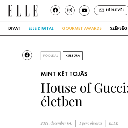
HÍRLEVÉL
DIVAT
ELLE DIGITAL
GOURMET AWARDS
SZÉPSÉG
FŐOLDAL
KULTÚRA
MINT KÉT TOJÁS
House of Gucci:
életben
2021. december 04.
1 perc olvasás
ELLE