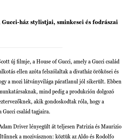
 Gucci-ház stylistjai, sminkesei és fodrászai
ott új filmje, a House of Gucci, amely a Gucci család
alkotás ellen azóta felszólaltak a divatház örökösei és
gy a mozi látványvilága páratlanul jól sikerült. Ebben
 munkatársaknak, mind pedig a produkción dolgozó
ztervezőknek, akik gondoskodtak róla, hogy a
 Gucci család tagjaira.
Adam Driver lényegült át teljesen Patrizia és Maurizio
feltűnnek a mozivásznon: köztük az Aldo és Rodolfo