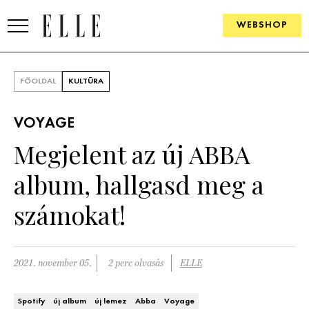
WEBSHOP
DIVAT
FŐOLDAL
KULTÚRA
ELLE DIGITAL
VOYAGE
GOURMET AWARDS
Megjelent az új ABBA
SZÉPSÉG
album, hallgasd meg a
KULTÚRA
számokat!
PSZICHÉ
2021. november 05.
2 perc olvasás
ELLE
ÉLETMÓD
PÁRKAPCSOLAT
Spotify
új album
új lemez
Abba
Voyage