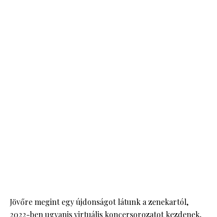
Jövőre megint egy újdonságot látunk a zenekartól,
2022-ben ugyanis virtuális koncersorozatot kezdenek,