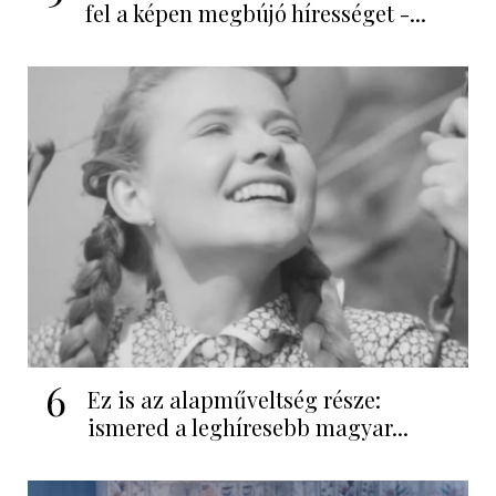
fel a képen megbújó hírességet -...
6
Ez is az alapműveltség része:
ismered a leghíresebb magyar...