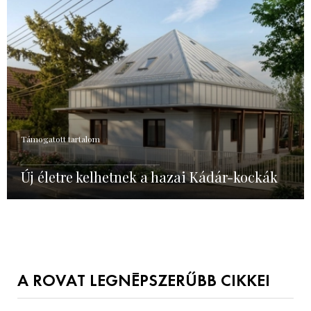
Támogatott tartalom
Új életre kelhetnek a hazai Kádár-kockák
A ROVAT LEGNÉPSZERŰBB CIKKEI