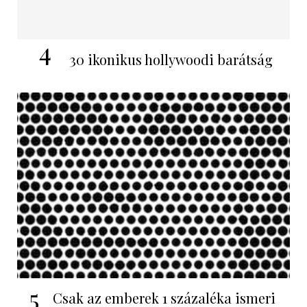
4
30 ikonikus hollywoodi barátság
5
Csak az emberek 1 százaléka ismeri