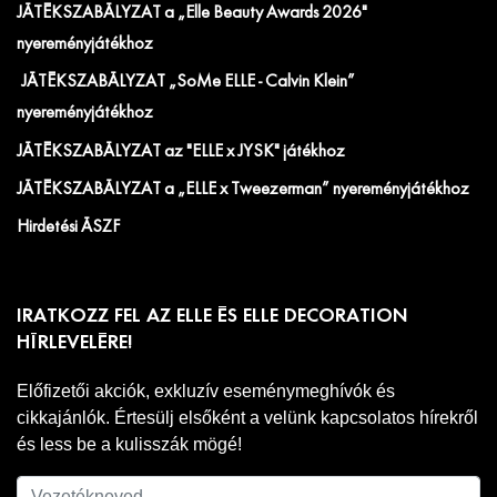
JÁTÉKSZABÁLYZAT a „Elle Beauty Awards 2026"
nyereményjátékhoz
JÁTÉKSZABÁLYZAT „SoMe ELLE - Calvin Klein”
nyereményjátékhoz
JÁTÉKSZABÁLYZAT az "ELLE x JYSK" játékhoz
JÁTÉKSZABÁLYZAT a „ELLE x Tweezerman” nyereményjátékhoz
Hirdetési ÁSZF
IRATKOZZ FEL AZ ELLE ÉS ELLE DECORATION
HÍRLEVELÉRE!
Előfizetői akciók, exkluzív eseménymeghívók és
cikkajánlók. Értesülj elsőként a velünk kapcsolatos hírekről
és less be a kulisszák mögé!