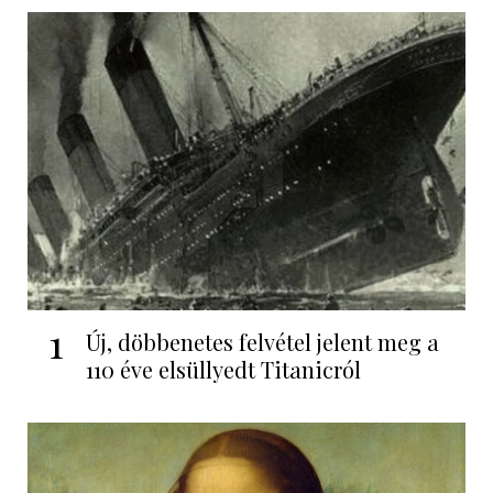
1
Új, döbbenetes felvétel jelent meg a
110 éve elsüllyedt Titanicról