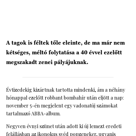
HÍRLEVÉL
A tagok is féltek tőle eleinte, de ma már nem
kétséges, méltó folytatása a 40 évvel ezelőtt
megszakadt zenei pályájuknak.
Évtizedekig kizártnak tartotta mindenki, ám a néhány
hónappal ezelőtt robbant bombahír után eljött a nap:
november 5-én megjelent egy vadonatúj számokat
tartalmazó ABBA-album.
Negyven évnyi szünet után adott ki új lemezt eredeti
felállásban az ikonokus svéd popzeneker, ugyanis