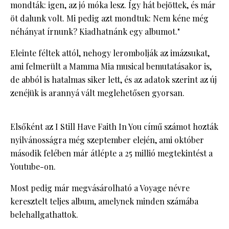
mondták: igen, az jó móka lesz. Így hát bejöttek, és már
öt dalunk volt. Mi pedig azt mondtuk: Nem kéne még
néhányat írnunk? Kiadhatnánk egy albumot."
Eleinte féltek attól, nehogy lerombolják az imázsukat,
ami felmerült a Mamma Mia musical bemutatásakor is,
de abból is hatalmas siker lett, és az adatok szerint az új
zenéjük is arannyá vált meglehetősen gyorsan.
Elsőként az I Still Have Faith In You című számot hozták
nyilvánosságra még szeptember elején, ami október
második felében már átlépte a 25 millió megtekintést a
Youtube-on.
Most pedig már megvásárolható a Voyage névre
keresztelt teljes album, amelynek minden számába
belehallgathattok.