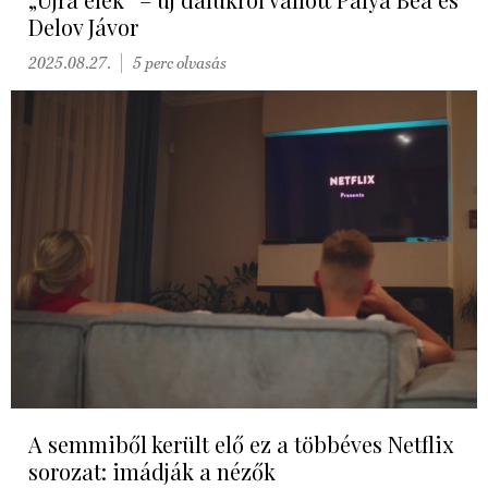
Delov Jávor
2025.08.27.
5 perc olvasás
A semmiből került elő ez a többéves Netflix
sorozat: imádják a nézők