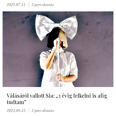
2025.07.11.
2 perc olvasás
Válásáról vallott Sia: „3 évig felkelni is alig
tudtam”
2023.09.15.
2 perc olvasás