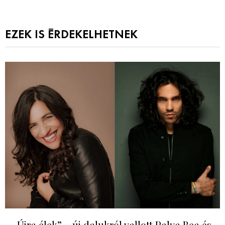
EZEK IS ÉRDEKELHETNEK
„Újra élek” – új dalukról vallott Palya Bea és