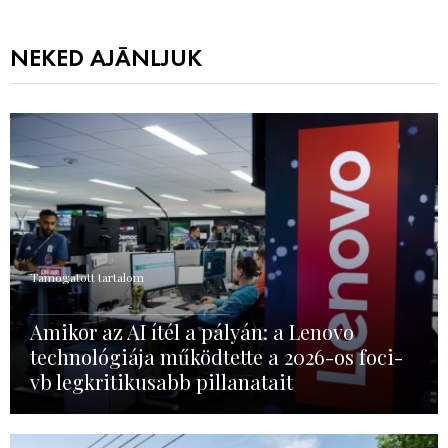
NEKED AJÁNLJUK
Támogatott tartalom
Amikor az AI ítél a pályán: a Lenovo
technológiája működtette a 2026-os foci-
vb legkritikusabb pillanatait