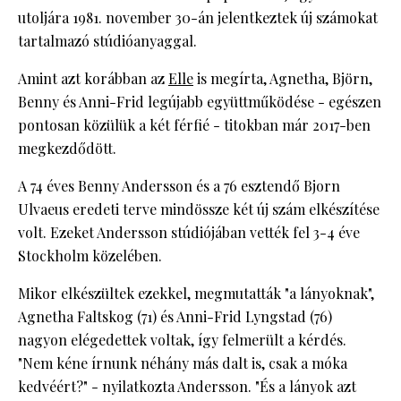
utoljára 1981. november 30-án jelentkeztek új számokat
tartalmazó stúdióanyaggal.
Amint azt korábban az
Elle
is megírta, Agnetha, Björn,
Benny és Anni-Frid legújabb együttműködése - egészen
pontosan közülük a két férfié - titokban már 2017-ben
megkezdődött.
A 74 éves Benny Andersson és a 76 esztendő Bjorn
Ulvaeus eredeti terve mindössze két új szám elkészítése
volt. Ezeket Andersson stúdiójában vették fel 3-4 éve
Stockholm közelében.
Mikor elkészültek ezekkel, megmutatták "a lányoknak",
Agnetha Faltskog (71) és Anni-Frid Lyngstad (76)
nagyon elégedettek voltak, így felmerült a kérdés.
"Nem kéne írnunk néhány más dalt is, csak a móka
kedvéért?" - nyilatkozta Andersson. "És a lányok azt