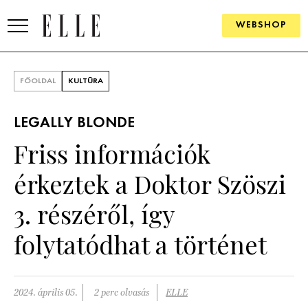
WEBSHOP
DIVAT
FŐOLDAL
KULTÚRA
ELLE DIGITAL
LEGALLY BLONDE
GOURMET AWARDS
Friss információk
SZÉPSÉG
érkeztek a Doktor Szöszi
KULTÚRA
3. részéről, így
PSZICHÉ
folytatódhat a történet
ÉLETMÓD
2024. április 05.
2 perc olvasás
ELLE
PÁRKAPCSOLAT