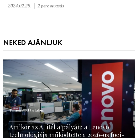
2024.02.28.
2 perc olvasás
NEKED AJÁNLJUK
Támogatott tartalom
Amikor az AI ítél a pályán: a Lenovo
technológiája működtette a 2026-os foci-