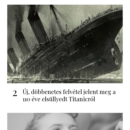
2
Új, döbbenetes felvétel jelent meg a
110 éve elsüllyedt Titanicról