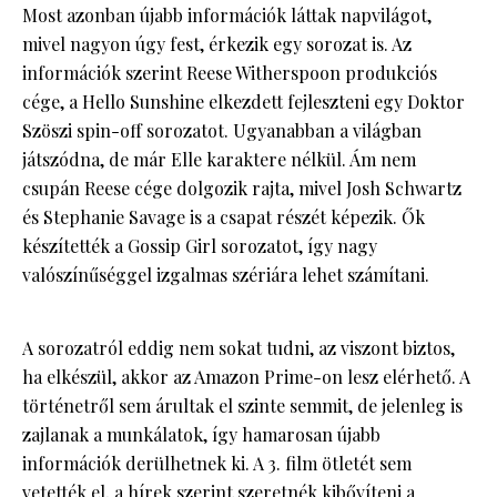
Most azonban újabb információk láttak napvilágot,
mivel nagyon úgy fest, érkezik egy sorozat is. Az
információk szerint Reese Witherspoon produkciós
cége, a Hello Sunshine elkezdett fejleszteni egy Doktor
Szöszi spin-off sorozatot. Ugyanabban a világban
játszódna, de már Elle karaktere nélkül. Ám nem
csupán Reese cége dolgozik rajta, mivel Josh Schwartz
és Stephanie Savage is a csapat részét képezik. Ők
készítették a Gossip Girl sorozatot, így nagy
valószínűséggel izgalmas szériára lehet számítani.
A sorozatról eddig nem sokat tudni, az viszont biztos,
ha elkészül, akkor az Amazon Prime-on lesz elérhető. A
történetről sem árultak el szinte semmit, de jelenleg is
zajlanak a munkálatok, így hamarosan újabb
információk derülhetnek ki. A 3. film ötletét sem
vetették el, a hírek szerint szeretnék kibővíteni a