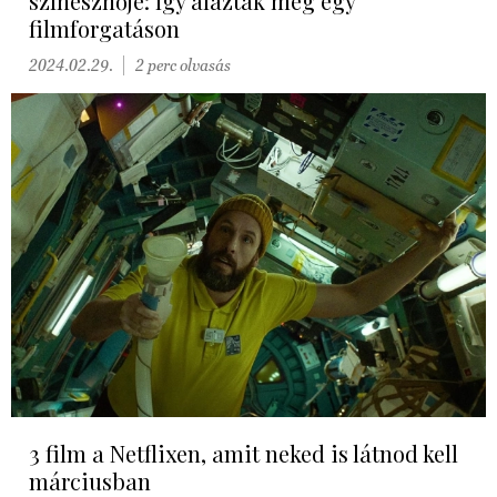
színésznője: így alázták meg egy
filmforgatáson
2024.02.29.
2 perc olvasás
3 film a Netflixen, amit neked is látnod kell
márciusban