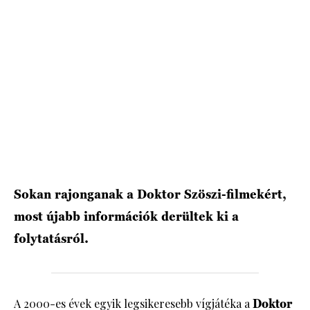
HÍRLEVÉL
Sokan rajonganak a Doktor Szöszi-filmekért,
most újabb információk derültek ki a
folytatásról.
A 2000-es évek egyik legsikeresebb vígjátéka a
Doktor