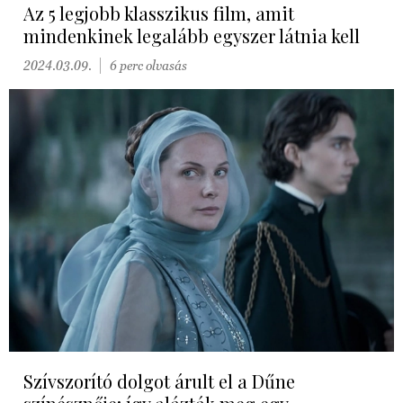
Az 5 legjobb klasszikus film, amit
mindenkinek legalább egyszer látnia kell
2024.03.09.
6 perc olvasás
Szívszorító dolgot árult el a Dűne