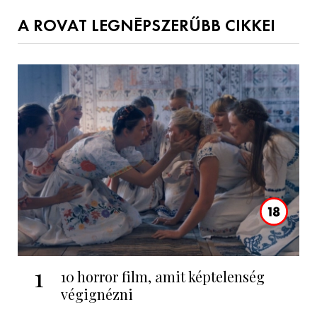
A ROVAT LEGNÉPSZERŰBB CIKKEI
1
10 horror film, amit képtelenség
végignézni