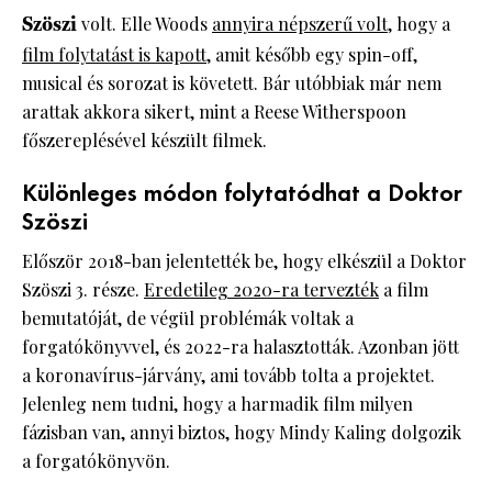
Szöszi
volt. Elle Woods
annyira népszerű volt
, hogy a
film folytatást is kapott
, amit később egy spin-off,
musical és sorozat is követett. Bár utóbbiak már nem
arattak akkora sikert, mint a Reese Witherspoon
főszereplésével készült filmek.
Különleges módon folytatódhat a Doktor
Szöszi
Először 2018-ban jelentették be, hogy elkészül a Doktor
Szöszi 3. része.
Eredetileg 2020-ra tervezték
a film
bemutatóját, de végül problémák voltak a
forgatókönyvvel, és 2022-ra halasztották. Azonban jött
a koronavírus-járvány, ami tovább tolta a projektet.
Jelenleg nem tudni, hogy a harmadik film milyen
fázisban van, annyi biztos, hogy Mindy Kaling dolgozik
a forgatókönyvön.