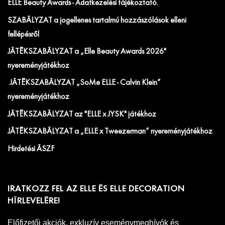
ELLE Beauty Awards - Adatkezelési tájékoztató.
SZABÁLYZAT a jogellenes tartalmú hozzászólások elleni
fellépésről
JÁTÉKSZABÁLYZAT a „Elle Beauty Awards 2026"
nyereményjátékhoz
JÁTÉKSZABÁLYZAT „SoMe ELLE - Calvin Klein”
nyereményjátékhoz
JÁTÉKSZABÁLYZAT az "ELLE x JYSK" játékhoz
JÁTÉKSZABÁLYZAT a „ELLE x Tweezerman” nyereményjátékhoz
Hirdetési ÁSZF
IRATKOZZ FEL AZ ELLE ÉS ELLE DECORATION
HÍRLEVELÉRE!
Előfizetői akciók, exkluzív eseménymeghívók és