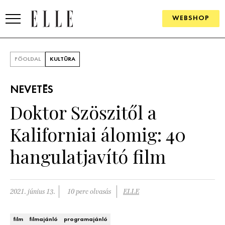
WEBSHOP
DIVAT
FŐOLDAL
KULTÚRA
ELLE DIGITAL
NEVETÉS
GOURMET AWARDS
Doktor Szöszitől a
SZÉPSÉG
Kaliforniai álomig: 40
KULTÚRA
hangulatjavító film
PSZICHÉ
2021. június 13.
10 perc olvasás
ELLE
ÉLETMÓD
PÁRKAPCSOLAT
film
filmajánló
programajánló