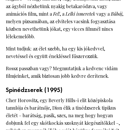
az ágyból nézhetünk nyakig betakaródzva, vagy
animációs film, mint a
Fel!
, a
Lelki ismeretek
vagy a
Bűbáj
,
melyen pizsamában, az elviteles vacsink fogyasztása
közben nevethetünk jókat, egy vicces filmnél nincs
lélekemelőbb.
Mint tudjuk: az élet szebb, ha egy kis jókedvvel,
nevetéssel és együtt énekléssel fűszerezzük.
Rossz passzban vagy? Megmutatjuk a kedvenc vidám
filmjeinket, amik biztosan jobb kedvre derítenek.
Spinédzserek (1995)
Cher Horowitz, egy Beverly Hills-i elit középiskola
tanulója és barátnője, Dion élik a tinédzserek tipikus
életét – barátság, pasik, szex, na meg hogy hogyan
dobjunk fel egy skótkockás szoknyát kiegészítőkkel –,