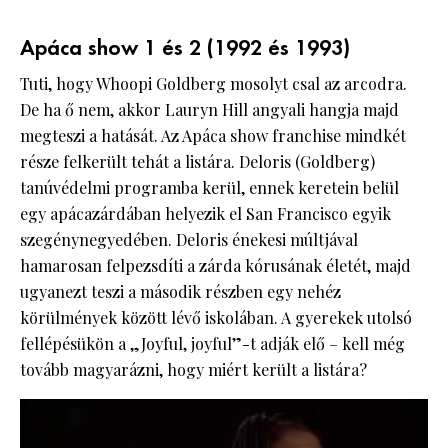
Apáca show 1 és 2 (1992 és 1993)
Tuti, hogy Whoopi Goldberg mosolyt csal az arcodra.
De ha ő nem, akkor Lauryn Hill angyali hangja majd
megteszi a hatását. Az Apáca show franchise mindkét
része felkerült tehát a listára. Deloris (Goldberg)
tanúvédelmi programba kerül, ennek keretein belül
egy apácazárdában helyezik el San Francisco egyik
szegénynegyedében. Deloris énekesi múltjával
hamarosan felpezsdíti a zárda kórusának életét, majd
ugyanezt teszi a második részben egy nehéz
körülmények között lévő iskolában. A gyerekek utolsó
fellépésükön a „Joyful, joyful”-t adják elő – kell még
tovább magyarázni, hogy miért került a listára?