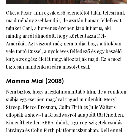
Oké, a Pixar-film egyik első jelenetétől talán telesírunk
majd néhány zsebkendőt, de azután hamar fellelkesít
minket Carl, a hetvenes éveiben járó lufiárus, aki
mindig arról álmodott, hogy körbeutazza Dél-
Amerikát. Azt viszont még nem tudja, hogy a titokban
vele tartó Russel, a nyolcéves felfedező és egy beszélő
kutya az egész életét megváltoztatják majd. Ez a mozi
biztosan mindenki arcára mosolyt csal.
Mamma Mia! (2008)
Nem biztos, hogy a legkifinomultabb film, de a romkom
stábja egyszerűen magával ragad mindenkit. Meryl
Streep, Pierce Brosnan, Colin Firth és Julie Walters
ellopják a show-t a Broadwayről adaptált történetben.
Kimeríthetetlen ABBA-dalok, a görög szigetek csodás
látványa és Colin Firth platformcsizmában. Kell ennél