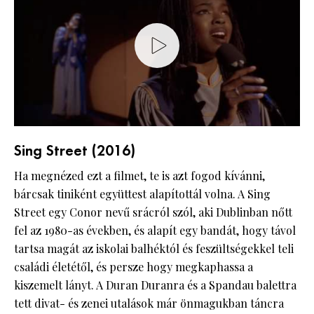
Sing Street (2016)
Ha megnézed ezt a filmet, te is azt fogod kívánni,
bárcsak tiniként együttest alapítottál volna. A Sing
Street egy Conor nevű srácról szól, aki Dublinban nőtt
fel az 1980-as években, és alapít egy bandát, hogy távol
tartsa magát az iskolai balhéktól és feszültségekkel teli
családi életétől, és persze hogy megkaphassa a
kiszemelt lányt. A Duran Duranra és a Spandau balettra
tett divat- és zenei utalások már önmagukban táncra