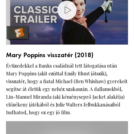
Mary Poppins visszatér (2018)
Évtizedekkel a Banks családnál tett látogatása után
Mary Poppins (akit ezúttal Emily Blunt játszik),
visszatér, hogy a fiatal Michael (Ben Whishaw) gyerekeit
segítse át életük egy nehéz szakaszán. A dallamokból,
Lin-Manuel Miranda (aki kéményseprő Jacket alakítja)
előzékeny játékából és Julie Walters felbukkanásaiból
tudhatod, hogy ez egy jó film.