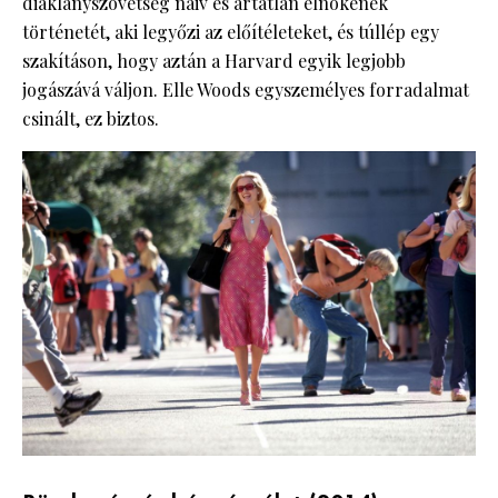
diáklányszövetség naiv és ártatlan elnökének
történetét, aki legyőzi az előítéleteket, és túllép egy
szakításon, hogy aztán a Harvard egyik legjobb
jogászává váljon. Elle Woods egyszemélyes forradalmat
csinált, ez biztos.