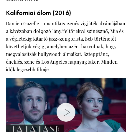
Kaliforniai álom (2016)
Damien Gazelle romantikus-zenés vígjáték-drámájában
a kávézóban dolgozó lány/feltörekvő színésznő, Mia és
a végletekig kitartó jazz-zongorista, Seb történetét
követhetjük végig, amelyben azért harcolnak, hogy
megvalósítsák hollywoodi álmaikat. Sztepptánc,
éneklés, zene és Los Angeles napnyugtakor. Minden
idők legszebb filmje.