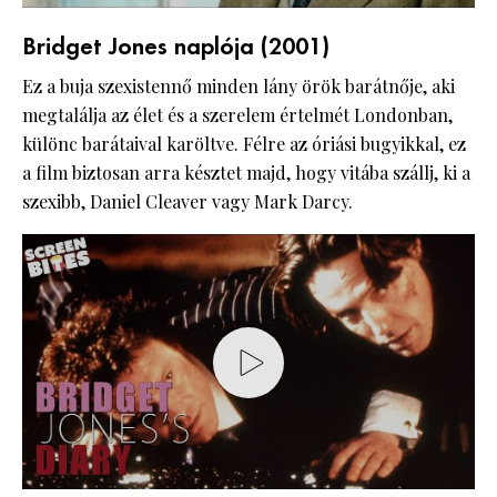
Bridget Jones naplója (2001)
Ez a buja szexistennő minden lány örök barátnője, aki
megtalálja az élet és a szerelem értelmét Londonban,
különc barátaival karöltve. Félre az óriási bugyikkal, ez
a film biztosan arra késztet majd, hogy vitába szállj, ki a
szexibb, Daniel Cleaver vagy Mark Darcy.