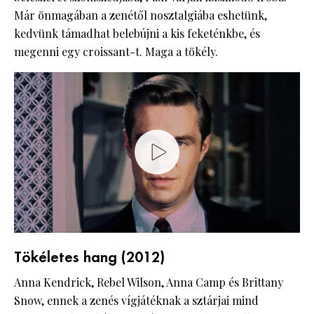
Már önmagában a zenétől nosztalgiába eshetünk,
kedvünk támadhat belebújni a kis feketénkbe, és
megenni egy croissant-t. Maga a tökély.
Tökéletes hang (2012)
Anna Kendrick, Rebel Wilson, Anna Camp és Brittany
Snow, ennek a zenés vígjátéknak a sztárjai mind