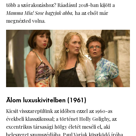
több a szórakozáshoz? Ráadásul 2018-ban kijött a
Mamma Mia! Sose hagyjuk abba,
ha az elsőt már
megnézted volna.
Álom luxuskivitelben (1961)
Kicsit visszarepülünk az időben ezzel az 1960-as
évekbeli klasszikussal; a történet Holly Golighy, az
excentrikus társasági hölgy életét meséli el, aki
beleszeret szomszédjába, Paul Varjak küszködő íróba.