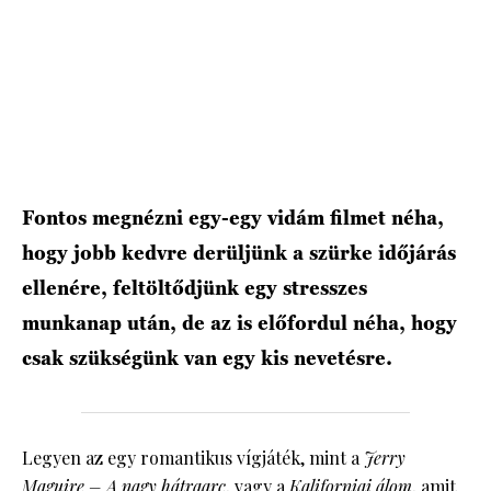
HÍRLEVÉL
Fontos megnézni egy-egy vidám filmet néha,
hogy jobb kedvre derüljünk a szürke időjárás
ellenére, feltöltődjünk egy stresszes
munkanap után, de az is előfordul néha, hogy
csak szükségünk van egy kis nevetésre.
Legyen az egy romantikus vígjáték, mint a
Jerry
Maguire – A nagy hátraarc
, vagy a
Kaliforniai álom
, amit