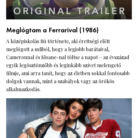
Meglógtam a Ferrarival (1986)
A középiskolás fiú története, aki érettségi előtt
meglógott a suliból, hogy a legjobb barátaival,
Cameronnal és Sloane-nal töltse a napot – az évszázad
egyik legösztönzőbb és leginkább szívet melengető
filmje, ami arra tanít, hogy az életben sokkal fontosabb
dolgok vannak, mint a szabályok vagy az örökös
alkalmazkodás.