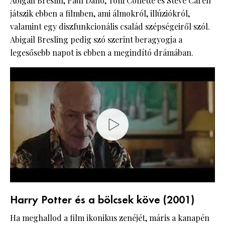
Abigail Breslin, Paul Dano, Toni Collette és Steve Carell
játszik ebben a filmben, ami álmokról, illúziókról,
valamint egy diszfunkcionális család szépségeiről szól.
Abigail Bresling pedig szó szerint beragyogja a
legesősebb napot is ebben a megindító drámában.
Harry Potter és a bölcsek köve (2001)
Ha meghallod a film ikonikus zenéjét, máris a kanapén