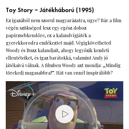
Toy Story – Játékháború (1995)
Ez igazából nem szorul magyarázatra, ugye? Bár a film
végén szükséged lesz egy egész doboz
papírzsebkendőre, ez a kalandvígjáték a
gyerekkorodra emlékeztet majd. Végigkövetheted
Woody és Buzz kalandjait, ahogy legyőzik kezdeti
ellentéteiket, és igaz barátokká, valamint Andy jó
játékaivá válnak. A filmben Woody azt mondja: „Mindig
törekedj magasabbra!”. Hát van ennél inspirálóbb?