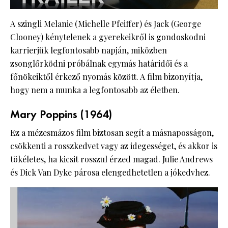
A szingli Melanie (Michelle Pfeiffer) és Jack (George
Clooney) kénytelenek a gyerekeikről is gondoskodni
karrierjük legfontosabb napján, miközben
zsonglőrködni próbálnak egymás határidői és a
főnökeiktől érkező nyomás között. A film bizonyítja,
hogy nem a munka a legfontosabb az életben.
Mary Poppins (1964)
Ez a mézesmázos film biztosan segít a másnaposságon,
csökkenti a rosszkedvet vagy az idegességet, és akkor is
tökéletes, ha kicsit rosszul érzed magad. Julie Andrews
és Dick Van Dyke párosa elengedhetetlen a jókedvhez.