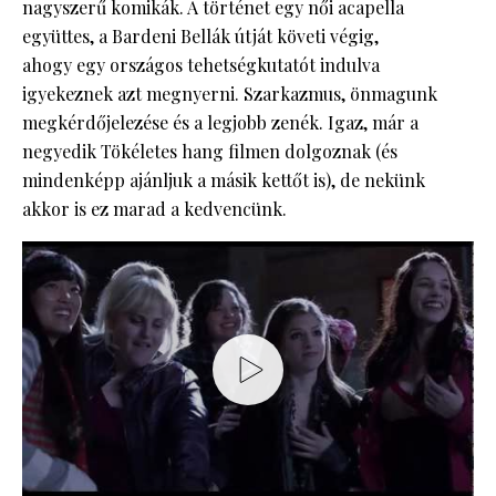
nagyszerű komikák. A történet egy női acapella
együttes, a Bardeni Bellák útját követi végig,
ahogy egy országos tehetségkutatót indulva
igyekeznek azt megnyerni. Szarkazmus, önmagunk
megkérdőjelezése és a legjobb zenék. Igaz, már a
negyedik Tökéletes hang filmen dolgoznak (és
mindenképp ajánljuk a másik kettőt is), de nekünk
akkor is ez marad a kedvencünk.