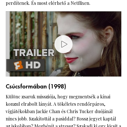
perdítenek. És most elérhető a Netflixen.
Csúcsformában (1998)
Különc zsaruk missziója, hogy megmentsék a kínai
konzul elrabolt lányát. A tökéletes rendőrpáros,
vígjátékokban Jackie Chan és Chris Tucker duójánál
nincs jobb. Szakítottál a pasiddal? Rossz jegyet kaptál
az iskolában? Megbénít a stressz? Szakadj ki egy kicsit a