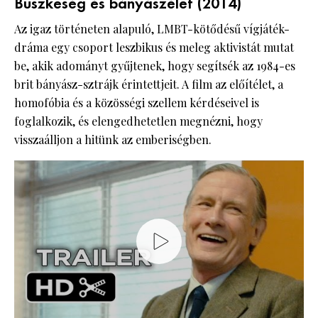
Büszkeség és bányászélet (2014)
Az igaz történeten alapuló, LMBT-kötődésű vígjáték-
dráma egy csoport leszbikus és meleg aktivistát mutat
be, akik adományt gyűjtenek, hogy segítsék az 1984-es
brit bányász-sztrájk érintettjeit. A film az előítélet, a
homofóbia és a közösségi szellem kérdéseivel is
foglalkozik, és elengedhetetlen megnézni, hogy
visszaálljon a hitünk az emberiségben.