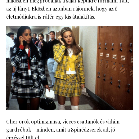
miközben megpróbálják a saját képükre formálni Tait,
az új lányt. Eközben azonban rájönnek, hogy az ő
életmódjukra is ráfér egy kis átalakítás.
Cher örök optimizmusa, vicces csattanók és vidám
gardróbok – minden, amit a Spinédzserek ad, jó
érzéssel tölt el.