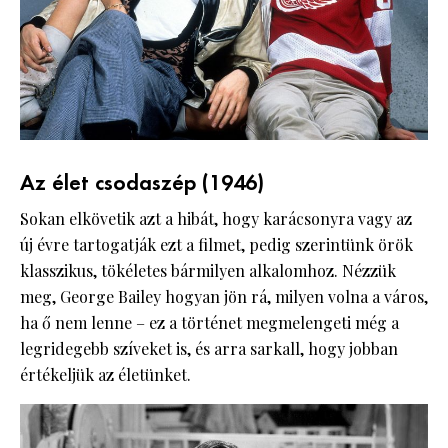
Az élet csodaszép (1946)
Sokan elkövetik azt a hibát, hogy karácsonyra vagy az
új évre tartogatják ezt a filmet, pedig szerintünk örök
klasszikus, tökéletes bármilyen alkalomhoz. Nézzük
meg, George Bailey hogyan jön rá, milyen volna a város,
ha ő nem lenne – ez a történet megmelengeti még a
legridegebb szíveket is, és arra sarkall, hogy jobban
értékeljük az életünket.