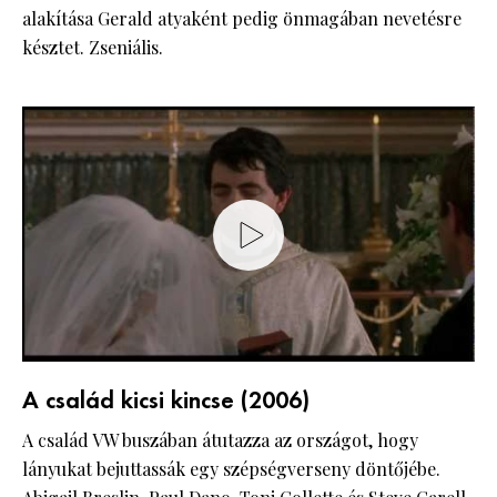
alakítása Gerald atyaként pedig önmagában nevetésre
késztet. Zseniális.
A család kicsi kincse (2006)
A család VW buszában átutazza az országot, hogy
lányukat bejuttassák egy szépségverseny döntőjébe.