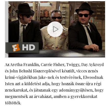
Az Aretha Franklin, Carrie Fisher, Twiggy, Day Aykroyd
és John Belushi főszereplésével készült, vicces zenés
krimi-vígjátékban Jake-nek és testvérének, Elwoodnak
Isten azt a küldetést adja, hogy hozzák össze újra régi
zenekarukat, és játszanak egy adománygyűjtésen, hogy
megmentsék az árvaházat, amiben a gyerekkorukat
töltötték.