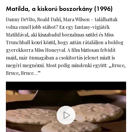
Matilda, a kiskorú boszorkány (1996)
Danny DeVito, Roald Dahl, Mara Wilson – találhattak
volna ennél jobb stábot? Ez egy fantasy-vígjáték
Matildával, aki kiszabadul borzalmas szülei és Miss
Trunchball kezei közül, hogy aztán rátaláljon a boldog
gyerekkorra Miss Honeyval. A film biztosan felvidít
majd, már önmagában a csokitortás jelenet miatt is
megéri megnézni. Most pedig mindenki együtt: „Bruce,
Bruce, Bruce…”