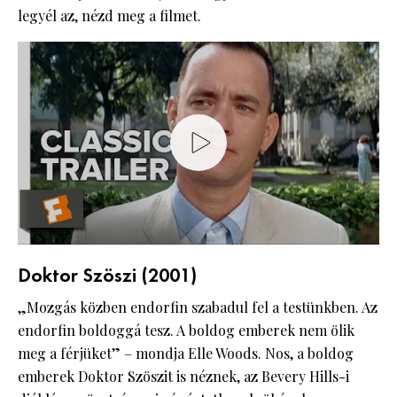
legyél az, nézd meg a filmet.
Doktor Szöszi (2001)
„Mozgás közben endorfin szabadul fel a testünkben. Az
endorfin boldoggá tesz. A boldog emberek nem ölik
meg a férjüket” – mondja Elle Woods. Nos, a boldog
emberek Doktor Szöszit is néznek, az Bevery Hills-i