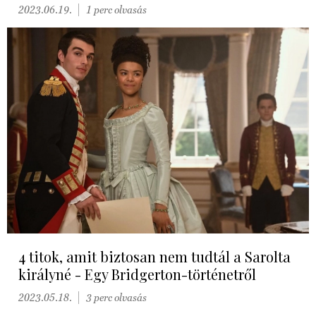
2023.06.19.
1 perc olvasás
4 titok, amit biztosan nem tudtál a Sarolta
királyné - Egy Bridgerton-történetről
2023.05.18.
3 perc olvasás