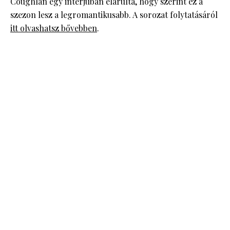
Coughlan egy interjúban elárulta, hogy szerint ez a
szezon lesz a legromantikusabb. A sorozat folytatásáról
itt olvashatsz bővebben
.