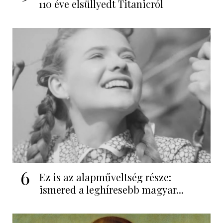
110 éve elsüllyedt Titanicról
6
Ez is az alapműveltség része:
ismered a leghíresebb magyar...