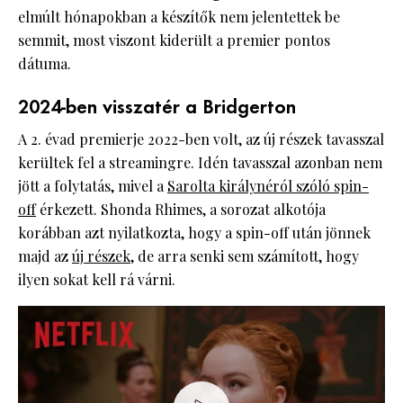
elmúlt hónapokban a készítők nem jelentettek be
semmit, most viszont kiderült a premier pontos
dátuma.
2024-ben visszatér a Bridgerton
A 2. évad premierje 2022-ben volt, az új részek tavasszal
kerültek fel a streamingre. Idén tavasszal azonban nem
jött a folytatás, mivel a
Sarolta királynéról szóló spin-
off
érkezett. Shonda Rhimes, a sorozat alkotója
korábban azt nyilatkozta, hogy a spin-off után jönnek
majd az
új részek
, de arra senki sem számított, hogy
ilyen sokat kell rá várni.