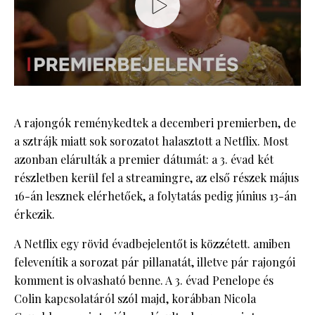
A rajongók reménykedtek a decemberi premierben, de
a sztrájk miatt sok sorozatot halasztott a Netflix. Most
azonban elárulták a premier dátumát: a 3. évad két
részletben kerül fel a streamingre, az első részek május
16-án lesznek elérhetőek, a folytatás pedig június 13-án
érkezik.
A Netflix egy rövid évadbejelentőt is közzétett. amiben
felevenítik a sorozat pár pillanatát, illetve pár rajongói
komment is olvasható benne. A 3. évad Penelope és
Colin kapcsolatáról szól majd, korábban Nicola