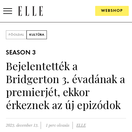
WEBSHOP
DIVAT
FŐOLDAL
KULTÚRA
ELLE DIGITAL
SEASON 3
GOURMET AWARDS
Bejelentették a
SZÉPSÉG
Bridgerton 3. évadának a
KULTÚRA
premierjét, ekkor
PSZICHÉ
érkeznek az új epizódok
ÉLETMÓD
2023. december 13.
1 perc olvasás
ELLE
PÁRKAPCSOLAT