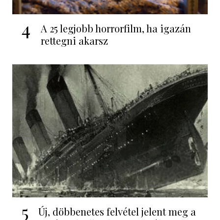
4
A 25 legjobb horrorfilm, ha igazán
rettegni akarsz
5
Új, döbbenetes felvétel jelent meg a