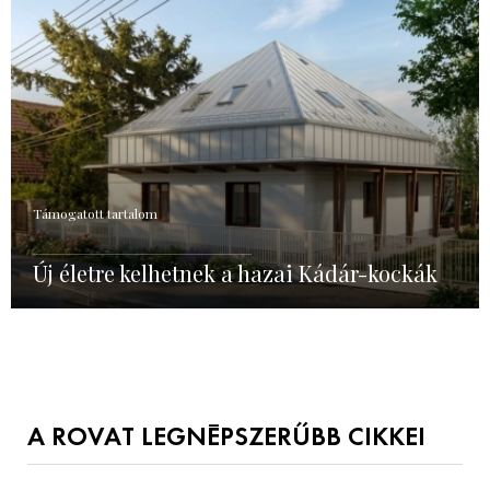
Támogatott tartalom
Új életre kelhetnek a hazai Kádár-kockák
A ROVAT LEGNÉPSZERŰBB CIKKEI