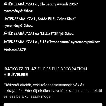
JÁTÉKSZABÁLYZAT a „Elle Beauty Awards 2026"
nyereményjátékhoz
JÁTÉKSZABÁLYZAT „SoMe ELLE - Calvin Klein”
nyereményjátékhoz
JÁTÉKSZABÁLYZAT az "ELLE x JYSK" játékhoz
JÁTÉKSZABÁLYZAT a „ELLE x Tweezerman” nyereményjátékhoz
Hirdetési ÁSZF
IRATKOZZ FEL AZ ELLE ÉS ELLE DECORATION
HÍRLEVELÉRE!
Előfizetői akciók, exkluzív eseménymeghívók és
cikkajánlók. Értesülj elsőként a velünk kapcsolatos hírekről
és less be a kulisszák mögé!