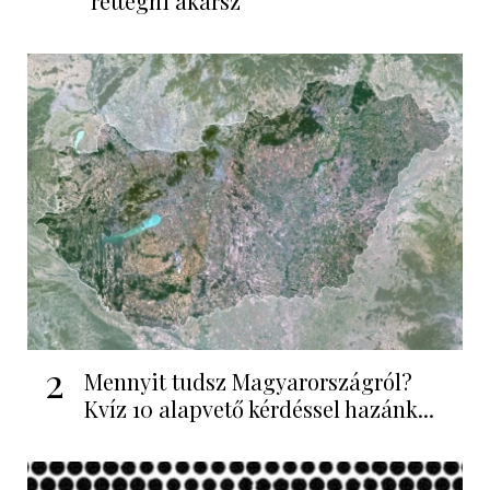
rettegni akarsz
2
Mennyit tudsz Magyarországról?
Kvíz 10 alapvető kérdéssel hazánk...