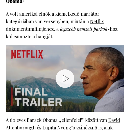
Obama
!
A volt amerikai elnök a kiemelkedő narrátor
kategóriában van versenyben, miután a
Netflix
dokumentumfilmjéhez,
A legszebb nemzeti parkok
-hoz
kölcsönözte a hangját.
A 60 éves Barack Obama „ellenfelei” között van
David
Attenborough
és Lupita Nyong’o színésznő is, akik