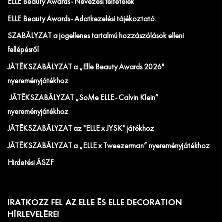
ELLE Beauty Awards - Nevezési feltételek
ELLE Beauty Awards - Adatkezelési tájékoztató.
SZABÁLYZAT a jogellenes tartalmú hozzászólások elleni
fellépésről
JÁTÉKSZABÁLYZAT a „Elle Beauty Awards 2026"
nyereményjátékhoz
JÁTÉKSZABÁLYZAT „SoMe ELLE - Calvin Klein”
nyereményjátékhoz
JÁTÉKSZABÁLYZAT az "ELLE x JYSK" játékhoz
JÁTÉKSZABÁLYZAT a „ELLE x Tweezerman” nyereményjátékhoz
Hirdetési ÁSZF
IRATKOZZ FEL AZ ELLE ÉS ELLE DECORATION
HÍRLEVELÉRE!