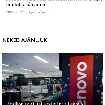
tanított a lányainak
2021.06.12.
1 perc olvasás
NEKED AJÁNLJUK
Támogatott tartalom
Amikor az AI ítél a pályán: a Lenovo