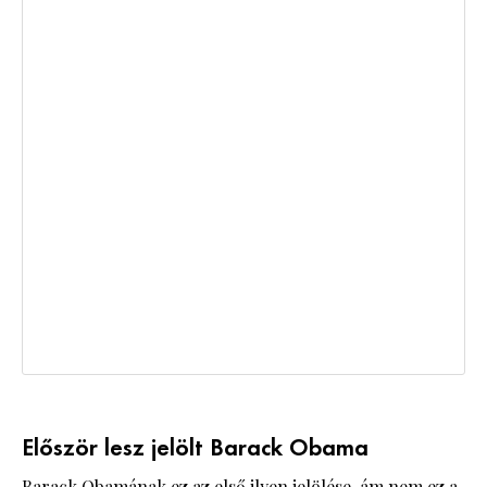
Először lesz jelölt Barack Obama
Barack Obamának ez az első ilyen jelölése, ám nem ez a