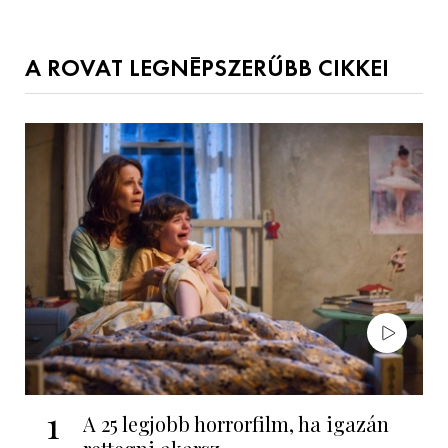
A ROVAT LEGNÉPSZERŰBB CIKKEI
1
A 25 legjobb horrorfilm, ha igazán