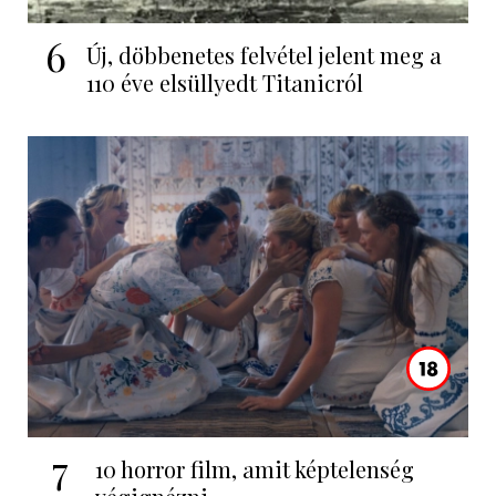
6
Új, döbbenetes felvétel jelent meg a
110 éve elsüllyedt Titanicról
7
10 horror film, amit képtelenség