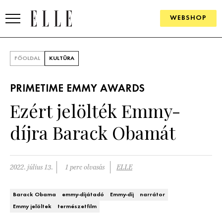
WEBSHOP
DIVAT
FŐOLDAL
KULTÚRA
ELLE DIGITAL
PRIMETIME EMMY AWARDS
GOURMET AWARDS
Ezért jelölték Emmy-
SZÉPSÉG
díjra Barack Obamát
KULTÚRA
PSZICHÉ
2022. július 13.
1 perc olvasás
ELLE
ÉLETMÓD
Barack Obama
emmy-díjátadó
Emmy-díj
narrátor
Emmy jelöltek
természetfilm
PÁRKAPCSOLAT