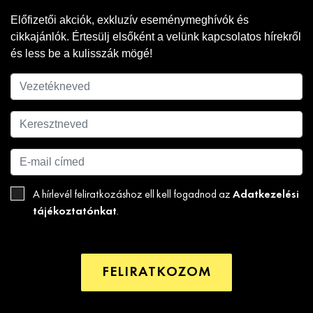
Előfizetői akciók, exkluzív eseménymeghívók és
cikkajánlók. Értesülj elsőként a velünk kapcsolatos hírekről
és less be a kulisszák mögé!
Adatkezelési
A hírlevél feliratkozáshoz ell kell fogadnod az
tájékoztatónkat
.
FELIRATKOZOM