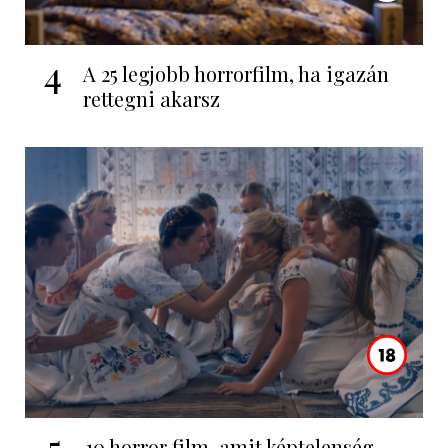
4
A 25 legjobb horrorfilm, ha igazán
rettegni akarsz
5
10 horror film, amit képtelenség