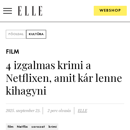
WEBSHOP
DIVAT
FŐOLDAL
KULTÚRA
ELLE DIGITAL
FILM
GOURMET AWARDS
4 izgalmas krimi a
SZÉPSÉG
Netflixen, amit kár lenne
KULTÚRA
kihagyni
PSZICHÉ
2025. szeptember 23.
2 perc olvasás
ELLE
ÉLETMÓD
PÁRKAPCSOLAT
film
Netflix
sorozat
krimi