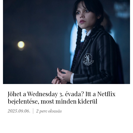
Jöhet a Wednesday 3. évada? Itt a Netflix
bejelentése, most minden kiderül
2025.09.06.
2 perc olvasás