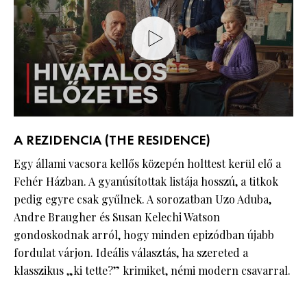
A REZIDENCIA (THE RESIDENCE)
Egy állami vacsora kellős közepén holttest kerül elő a
Fehér Házban. A gyanúsítottak listája hosszú, a titkok
pedig egyre csak gyűlnek. A sorozatban Uzo Aduba,
Andre Braugher és Susan Kelechi Watson
gondoskodnak arról, hogy minden epizódban újabb
fordulat várjon. Ideális választás, ha szereted a
klasszikus „ki tette?” krimiket, némi modern csavarral.