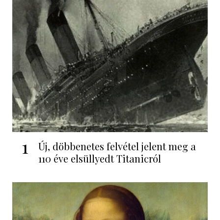
1
Új, döbbenetes felvétel jelent meg a
110 éve elsüllyedt Titanicról