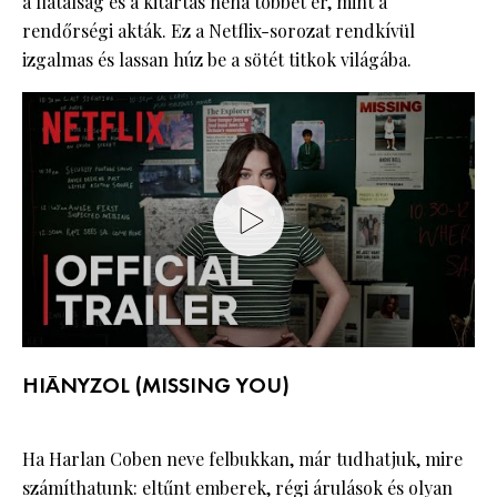
a fiatalság és a kitartás néha többet ér, mint a
rendőrségi akták. Ez a Netflix-sorozat rendkívül
izgalmas és lassan húz be a sötét titkok világába.
HIÁNYZOL (MISSING YOU)
Ha Harlan Coben neve felbukkan, már tudhatjuk, mire
számíthatunk: eltűnt emberek, régi árulások és olyan