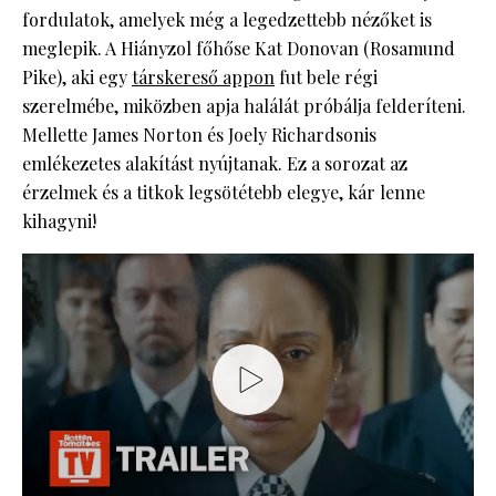
fordulatok, amelyek még a legedzettebb nézőket is
meglepik. A Hiányzol főhőse Kat Donovan (Rosamund
Pike), aki egy
társkereső appon
fut bele régi
szerelmébe, miközben apja halálát próbálja felderíteni.
Mellette James Norton és Joely Richardsonis
emlékezetes alakítást nyújtanak. Ez a sorozat az
érzelmek és a titkok legsötétebb elegye, kár lenne
kihagyni!