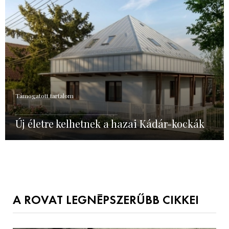
Támogatott tartalom
Új életre kelhetnek a hazai Kádár-kockák
A ROVAT LEGNÉPSZERŰBB CIKKEI