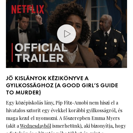
JÓ KISLÁNYOK KÉZIKÖNYVE A
GYILKOSSÁGHOZ (A GOOD GIRL’S GUIDE
TO MURDER)
Egy középiskolás lány, Pip Fitz-Amobi nem hiszi el a
hivatalos sztorit egy évekkel korábbi gyilkosságról, és
maga kezd el nyomozni. A főszerepben Emma Myers
(akit a
Wednesdayből
ismerhetünk), aki bizonyítja, hogy