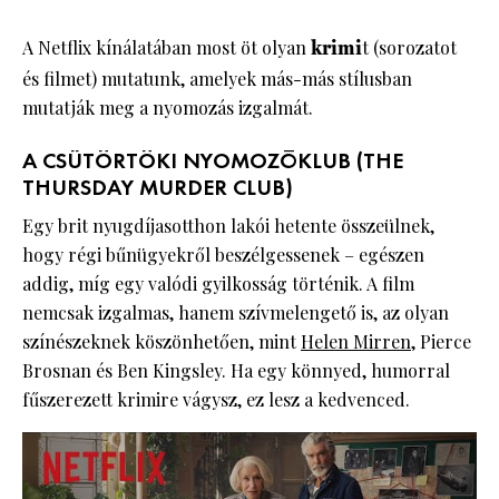
A Netflix kínálatában most öt olyan
krimi
t (sorozatot
és filmet) mutatunk, amelyek más-más stílusban
mutatják meg a nyomozás izgalmát.
A CSÜTÖRTÖKI NYOMOZÓKLUB (THE
THURSDAY MURDER CLUB)
Egy brit nyugdíjasotthon lakói hetente összeülnek,
hogy régi bűnügyekről beszélgessenek – egészen
addig, míg egy valódi gyilkosság történik. A film
nemcsak izgalmas, hanem szívmelengető is, az olyan
színészeknek köszönhetően, mint
Helen Mirren
, Pierce
Brosnan és Ben Kingsley. Ha egy könnyed, humorral
fűszerezett krimire vágysz, ez lesz a kedvenced.