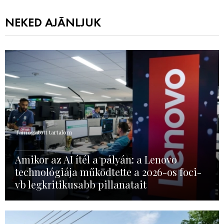
NEKED AJÁNLJUK
Támogatott tartalom
Amikor az AI ítél a pályán: a Lenovo
technológiája működtette a 2026-os foci-
vb legkritikusabb pillanatait