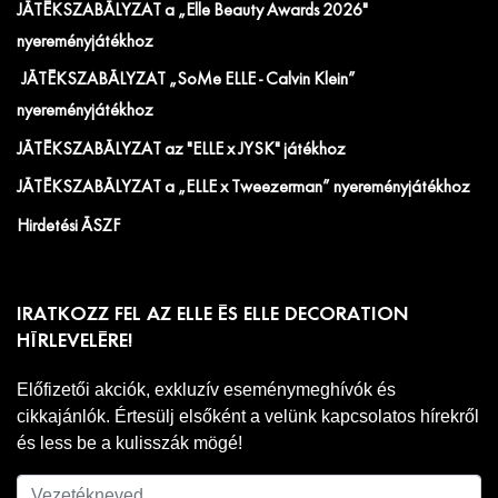
JÁTÉKSZABÁLYZAT a „Elle Beauty Awards 2026"
nyereményjátékhoz
JÁTÉKSZABÁLYZAT „SoMe ELLE - Calvin Klein”
nyereményjátékhoz
JÁTÉKSZABÁLYZAT az "ELLE x JYSK" játékhoz
JÁTÉKSZABÁLYZAT a „ELLE x Tweezerman” nyereményjátékhoz
Hirdetési ÁSZF
IRATKOZZ FEL AZ ELLE ÉS ELLE DECORATION
HÍRLEVELÉRE!
Előfizetői akciók, exkluzív eseménymeghívók és
cikkajánlók. Értesülj elsőként a velünk kapcsolatos hírekről
és less be a kulisszák mögé!