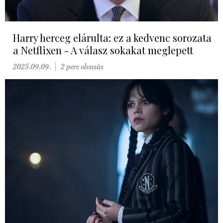
Harry herceg elárulta: ez a kedvenc sorozata
a Netflixen - A válasz sokakat meglepett
2025.09.09.
2 perc olvasás