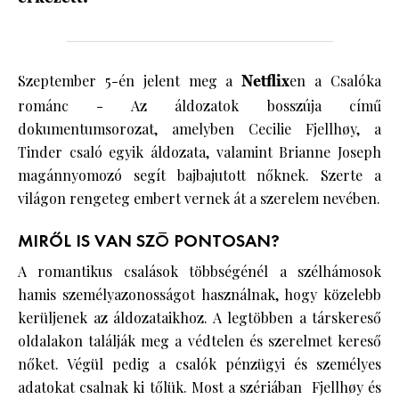
Szeptember 5-én jelent meg a
Netflix
en a Csalóka
románc - Az áldozatok bosszúja című
dokumentumsorozat, amelyben Cecilie Fjellhøy, a
Tinder csaló egyik áldozata, valamint Brianne Joseph
magánnyomozó segít bajbajutott nőknek. Szerte a
világon rengeteg embert vernek át a szerelem nevében.
MIRŐL IS VAN SZÓ PONTOSAN?
A romantikus csalások többségénél a szélhámosok
hamis személyazonosságot használnak, hogy közelebb
kerüljenek az áldozataikhoz. A legtöbben a társkereső
oldalakon találják meg a védtelen és szerelmet kereső
nőket. Végül pedig a csalók pénzügyi és személyes
adatokat csalnak ki tőlük. Most a szériában Fjellhøy és