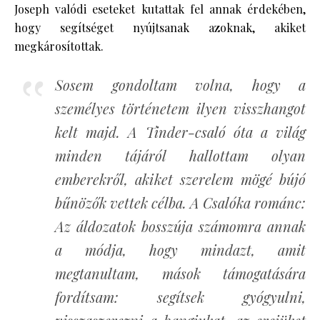
Joseph valódi eseteket kutattak fel annak érdekében,
hogy segítséget nyújtsanak azoknak, akiket
megkárosítottak.
Sosem gondoltam volna, hogy a
személyes történetem ilyen visszhangot
kelt majd. A Tinder-csaló óta a világ
minden tájáról hallottam olyan
emberekről, akiket szerelem mögé bújó
bűnözők vettek célba. A Csalóka románc:
Az áldozatok bosszúja számomra annak
a módja, hogy mindazt, amit
megtanultam, mások támogatására
fordítsam: segítsek gyógyulni,