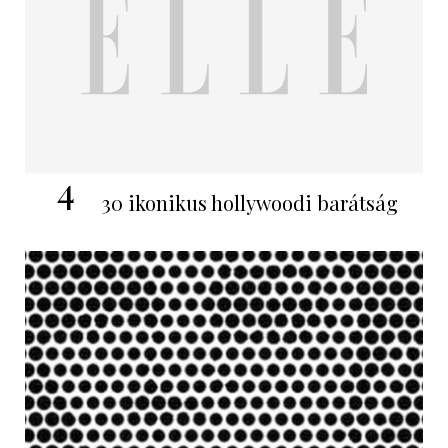
4
30 ikonikus hollywoodi barátság