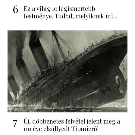
6
Ez a világ 10 legismertebb
festménye. Tudod, melyiknek mi...
7
Új, döbbenetes felvétel jelent meg a
110 éve elsüllyedt Titanicról