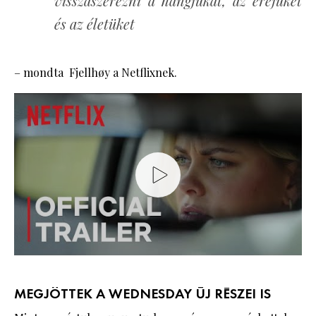
visszaszerezni a hangjukat, az erejüket
és az életüket
– mondta Fjellhøy a Netflixnek.
MEGJÖTTEK A WEDNESDAY ÚJ RÉSZEI IS