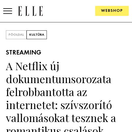
WEBSHOP
DIVAT
FŐOLDAL
KULTÚRA
ELLE DIGITAL
STREAMING
GOURMET AWARDS
A Netflix új
SZÉPSÉG
dokumentumsorozata
KULTÚRA
felrobbantotta az
PSZICHÉ
internetet: szívszorító
vallomásokat tesznek a
ÉLETMÓD
romantikus csalások
PÁRKAPCSOLAT