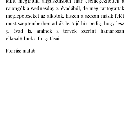
Mint megírtuk
, augusztusban már csemegézhettek a
rajongók a Wednesday 2. évadából, de még tartogattak
meglepetéseket az alkotók, hiszen a szezon másik felét
most szeptemberben adták le. A jó hír pedig, hogy lesz
3. évad is, aminek a tervek szerint hamarosan
elkezdődnek a forgatásai.
Forrás:
mafab