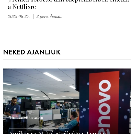
a Netflixre
2025.08.27.
2 perc olvasás
NEKED AJÁNLJUK
Támogatott tartalom
Amikor az AI ítél a pályán: a Lenovo