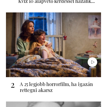
Kvíz 10 alapvető kérdéssel hazánk...
2
A 25 legjobb horrorfilm, ha igazán
rettegni akarsz