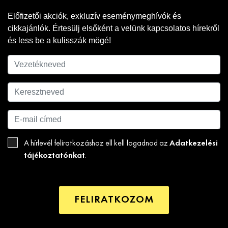
Előfizetői akciók, exkluzív eseménymeghívók és
cikkajánlók. Értesülj elsőként a velünk kapcsolatos hírekről
és less be a kulisszák mögé!
Adatkezelési
A hírlevél feliratkozáshoz ell kell fogadnod az
tájékoztatónkat
.
FELIRATKOZOM