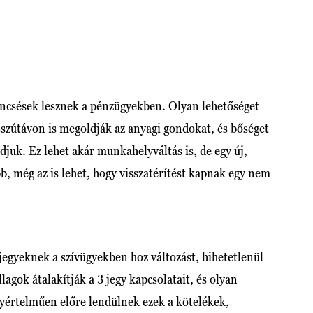
encsések lesznek a pénzügyekben. Olyan lehetőséget
zútávon is megoldják az anyagi gondokat, és bőséget
juk. Ez lehet akár munkahelyváltás is, de egy új,
bb, még az is lehet, hogy visszatérítést kapnak egy nem
jegyeknek a szívügyekben hoz változást, hihetetlenül
agok átalakítják a 3 jegy kapcsolatait, és olyan
értelműen előre lendülnek ezek a kötelékek,