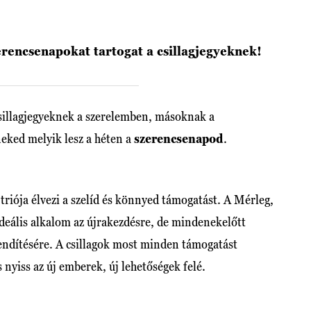
zerencsenapokat tartogat a csillagjegyeknek!
 csillagjegyeknek a szerelemben, másoknak a
eked melyik lesz a héten a
szerencsenapod
.
triója élvezi a szelíd és könnyed támogatást. A Mérleg,
ideális alkalom az újrakezdésre, de mindenekelőtt
llendítésére. A csillagok most minden támogatást
 nyiss az új emberek, új lehetőségek felé.