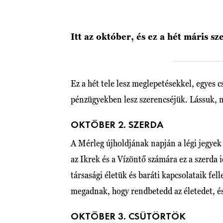
Itt az október, és ez a hét máris s
Ez a hét tele lesz meglepetésekkel, egyes
pénzügyekben lesz szerencséjük. Lássuk, n
OKTÓBER 2. SZERDA
A Mérleg újholdjának napján a légi jegyek 
az Ikrek és a Vízöntő számára ez a szerda 
társasági életük és baráti kapcsolataik fe
megadnak, hogy rendbetedd az életedet, és
OKTÓBER 3. CSÜTÖRTÖK