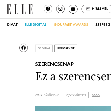
HÍRLEVÉL
DIVAT
ELLE DIGITAL
GOURMET AWARDS
SZÉPSÉG
FŐOLDAL
HOROSZKÓP
SZERENCSENAP
Ez a szerencsen
2024. október 02.
2 perc olvasás
ELLE