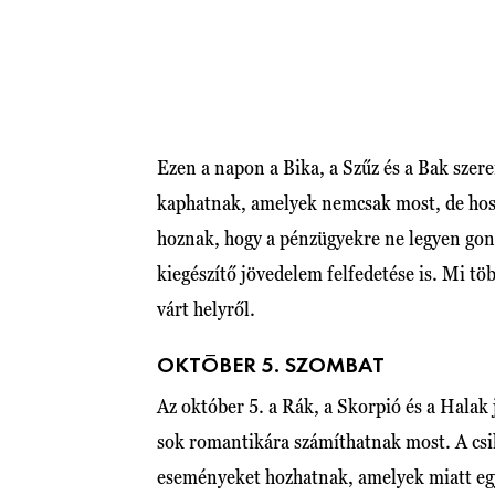
Ezen a napon a Bika, a Szűz és a Bak szer
kaphatnak, amelyek nemcsak most, de hoss
hoznak, hogy a pénzügyekre ne legyen gond
kiegészítő jövedelem felfedetése is. Mi tö
várt helyről.
OKTÓBER 5. SZOMBAT
Az október 5. a Rák, a Skorpió és a Halak 
sok romantikára számíthatnak most. A csill
eseményeket hozhatnak, amelyek miatt egy