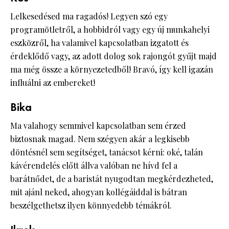
Lelkesedésed ma ragadós! Legyen szó egy
programötletről, a hobbidról vagy egy új munkahelyi
eszközről, ha valamivel kapcsolatban izgatott és
érdeklődő vagy, az adott dolog sok rajongót gyűjt majd
ma még össze a környezetedből! Bravó, így kell igazán
influálni az embereket!
Bika
Ma valahogy semmivel kapcsolatban sem érzed
biztosnak magad. Nem szégyen akár a legkisebb
döntésnél sem segítséget, tanácsot kérni: oké, talán
kávérendelés előtt állva valóban ne hívd fel a
barátnődet, de a baristát nyugodtan megkérdezheted,
mit ajánl neked, ahogyan kollégáiddal is bátran
beszélgethetsz ilyen könnyedebb témákról.