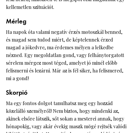
kellemetlen szituációt.
Mérleg
Ha napok óta valami negatív érzés motoszkál benned,
és magad sem tudod miért, de képtelennek érzed
magad a jókedvre, ma érdemes mélyen a lelkedbe
nézned. Egy megoldatlan gond, vagy felhánytorgatott
sérelem mérgez most téged, amelyet jó minél előbb
felismerni és lezárni. Már az is fél siker, ha felismered,
mi a gond!
Skorpió
Ma egy fontos dolgot tanulhatsz meg egy hozzád
közelálló személyről! Nem biztos, hogy mindenki az,
akinek elsőre látszik, sőt sokan a mesterei annak, hogy
hónapokig, vagy akár évekig maszk mögé rejtsék valódi