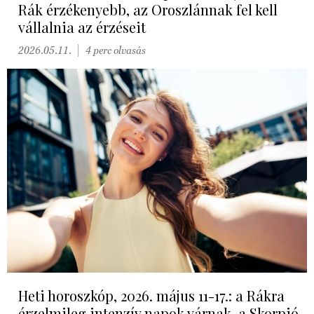
Rák érzékenyebb, az Oroszlánnak fel kell
vállalnia az érzéseit
2026.05.11.
4 perc olvasás
Heti horoszkóp, 2026. május 11-17.: a Rákra
érzelmileg intenzív napok várnak, a Skorpió