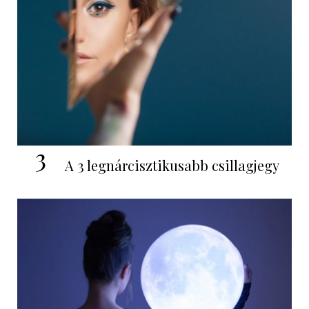
3
A 3 legnárcisztikusabb csillagjegy