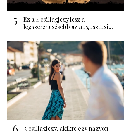
5
Ez a 4 csillagjegy lesz a
legszerencsésebb az augusztusi...
6
3 csillagjegy, akikre egy nagyon