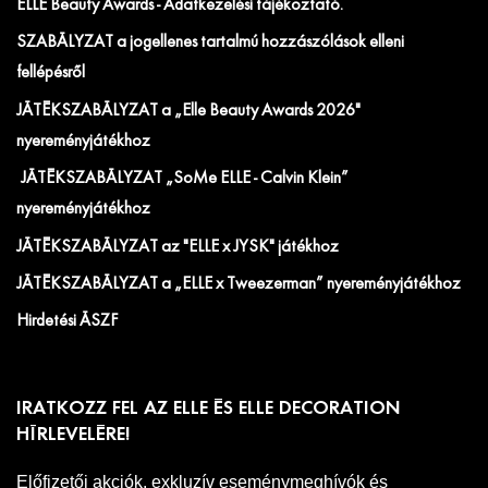
ELLE Beauty Awards - Adatkezelési tájékoztató.
SZABÁLYZAT a jogellenes tartalmú hozzászólások elleni
fellépésről
JÁTÉKSZABÁLYZAT a „Elle Beauty Awards 2026"
nyereményjátékhoz
JÁTÉKSZABÁLYZAT „SoMe ELLE - Calvin Klein”
nyereményjátékhoz
JÁTÉKSZABÁLYZAT az "ELLE x JYSK" játékhoz
JÁTÉKSZABÁLYZAT a „ELLE x Tweezerman” nyereményjátékhoz
Hirdetési ÁSZF
IRATKOZZ FEL AZ ELLE ÉS ELLE DECORATION
HÍRLEVELÉRE!
Előfizetői akciók, exkluzív eseménymeghívók és