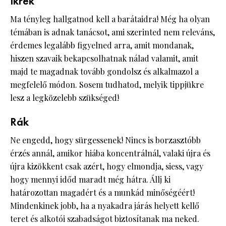
Ikrek
Ma tényleg hallgatnod kell a barátaidra! Még ha olyan
témában is adnak tanácsot, ami szerinted nem releváns,
érdemes legalább figyelned arra, amit mondanak,
hiszen szavaik bekapcsolhatnak nálad valamit, amit
majd te magadnak tovább gondolsz és alkalmazol a
megfelelő módon. Sosem tudhatod, melyik tippjükre
lesz a legközelebb szükséged!
Rák
Ne engedd, hogy sürgessenek! Nincs is borzasztóbb
érzés annál, amikor hiába koncentrálnál, valaki újra és
újra kizökkent csak azért, hogy elmondja, siess, vagy
hogy mennyi időd maradt még hátra. Állj ki
határozottan magadért és a munkád minőségéért!
Mindenkinek jobb, ha a nyakadra járás helyett kellő
teret és alkotói szabadságot biztosítanak ma neked.