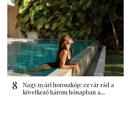
8
Nagy nyári horoszkóp: ez vár rád a
következő három hónapban a...