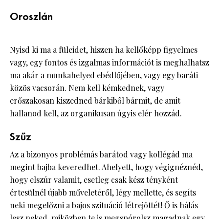
Oroszlán
Nyisd ki ma a füleidet, hiszen ha kellőképp figyelmes
vagy, egy fontos és izgalmas információt is meghalhatsz
ma akár a munkahelyed ebédlőjében, vagy egy baráti
közös vacsorán. Nem kell kémkednek, vagy
erőszakosan kiszedned bárkiből bármit, de amit
hallanod kell, az organikusan úgyis elér hozzád.
Szűz
Az a bizonyos problémás barátod vagy kollégád ma
megint bajba keveredhet. Ahelyett, hogy végignéznéd,
hogy elszúr valamit, esetleg csak kész tényként
értesülnél újabb műveletéről, légy mellette, és segíts
neki megelőzni a bajos szituáció létrejöttét! Ő is hálás
lesz neked, miközben te is megspórolsz magadnak egy