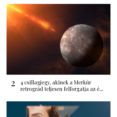
2
4 csillagjegy, akinek a Merkúr
retrográd teljesen felforgatja az é...