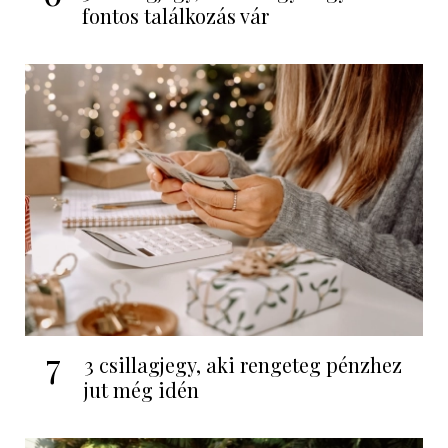
fontos találkozás vár
7
3 csillagjegy, aki rengeteg pénzhez
jut még idén