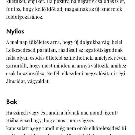
kilétüket, énjüket. Ha pozitív, ha negatív csalódás is ér,
fontos, hogy kellő időt adj magadnak az új ismeretek
feldolgozásához.
Nyilas
A mai nap tökéletes arra, hogy új dolgokba vágj bele!
Lelkesedésed páratlan, ráadásul az izgatottságodnak
hála olyan csodás ötleteid születhetnek, amelyek révén
garantált, hogy most minden arannyá változik, amihez
csak hozzányúlsz. Ne félj elkezdeni megvalósítani régi
álmaidat, vágyaidat.
Bak
Ha szingli vagy és randira hívnak ma, mondj igent!
Hiába érzed úgy, hogy most nem vágysz
kapcsolatra,egy randi még nem örök elköteleződés! Ki