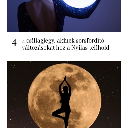
4
4 csillagjegy, akinek sorsfordító
változásokat hoz a Nyilas telihold