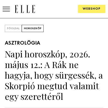
WEBSHOP
DIVAT
FŐOLDAL
HOROSZKÓP
ELLE DIGITAL
ASZTROLÓGIA
GOURMET AWARDS
Napi horoszkóp, 2026.
SZÉPSÉG
május 12.: A Rák ne
KULTÚRA
hagyja, hogy sürgessék, a
PSZICHÉ
Skorpió megtud valamit
egy szerettéről
ÉLETMÓD
PÁRKAPCSOLAT