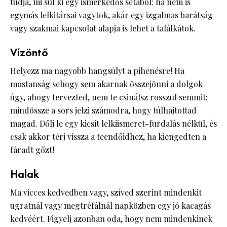
tudja, mi sül ki egy ismerkedős sétából: ha nem is
egymás lelkitársai vagytok, akár egy izgalmas barátság
vagy szakmai kapcsolat alapja is lehet a találkátok.
Vízöntő
Helyezz ma nagyobb hangsúlyt a pihenésre! Ha
mostanság sehogy sem akarnak összejönni a dolgok
úgy, ahogy tervezted, nem te csinálsz rosszul semmit:
mindössze a sors jelzi számodra, hogy túlhajtottad
magad. Dőlj le egy kicsit lelkiismeret-furdalás nélkül, és
csak akkor térj vissza a teendőidhez, ha kiengedten a
fáradt gőzt!
Halak
Ma vicces kedvedben vagy, szíved szerint mindenkit
ugratnál vagy megtréfálnál napközben egy jó kacagás
kedvéért. Figyelj azonban oda, hogy nem mindenkinek