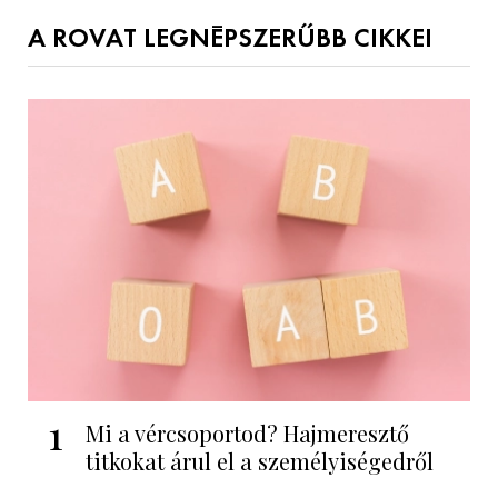
A ROVAT LEGNÉPSZERŰBB CIKKEI
1
Mi a vércsoportod? Hajmeresztő
titkokat árul el a személyiségedről