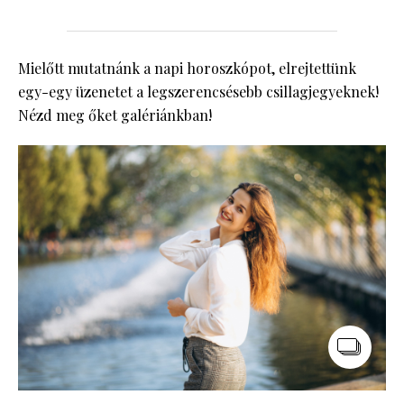
Mielőtt mutatnánk a napi horoszkópot, elrejtettünk
egy-egy üzenetet a legszerencsésebb csillagjegyeknek!
Nézd meg őket galériánkban!