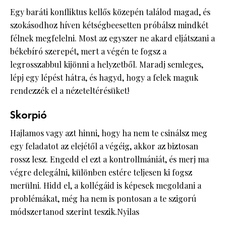
Egy baráti konfliktus kellős közepén találod magad, és
szokásodhoz híven kétségbeesetten próbálsz mindkét
félnek megfelelni. Most az egyszer ne akard eljátszani a
békebíró szerepét, mert a végén te fogsz a
legrosszabbul kijönni a helyzetből. Maradj semleges,
lépj egy lépést hátra, és hagyd, hogy a felek maguk
rendezzék el a nézeteltérésüket!
Skorpió
Hajlamos vagy azt hinni, hogy ha nem te csinálsz meg
egy feladatot az elejétől a végéig, akkor az biztosan
rossz lesz. Engedd el ezt a kontrollmániát, és merj ma
végre delegálni, különben estére teljesen ki fogsz
merülni. Hidd el, a kollégáid is képesek megoldani a
problémákat, még ha nem is pontosan a te szigorú
módszertanod szerint teszik.Nyilas