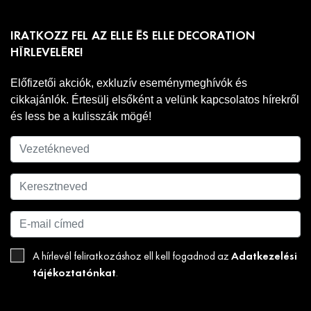
IRATKOZZ FEL AZ ELLE ÉS ELLE DECORATION
HÍRLEVELÉRE!
Előfizetői akciók, exkluzív eseménymeghívók és
cikkajánlók. Értesülj elsőként a velünk kapcsolatos hírekről
és less be a kulisszák mögé!
Adatkezelési
A hírlevél feliratkozáshoz ell kell fogadnod az
tájékoztatónkat
.