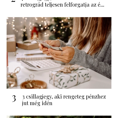
retrográd teljesen felforgatja az é...
3
3 csillagjegy, aki rengeteg pénzhez
jut még idén