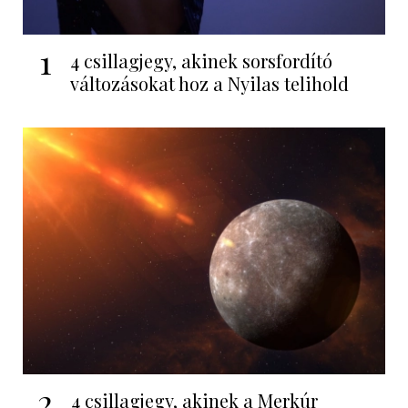
1
4 csillagjegy, akinek sorsfordító
változásokat hoz a Nyilas telihold
2
4 csillagjegy, akinek a Merkúr