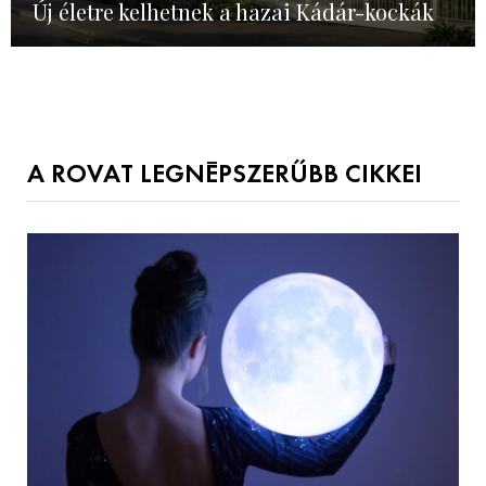
Új életre kelhetnek a hazai Kádár-kockák
A ROVAT LEGNÉPSZERŰBB CIKKEI