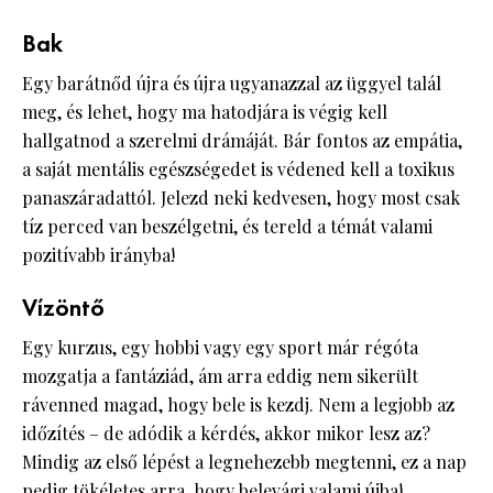
Bak
Egy barátnőd újra és újra ugyanazzal az üggyel talál
meg, és lehet, hogy ma hatodjára is végig kell
hallgatnod a szerelmi drámáját. Bár fontos az empátia,
a saját mentális egészségedet is védened kell a toxikus
panaszáradattól. Jelezd neki kedvesen, hogy most csak
tíz perced van beszélgetni, és tereld a témát valami
pozitívabb irányba!
Vízöntő
Egy kurzus, egy hobbi vagy egy sport már régóta
mozgatja a fantáziád, ám arra eddig nem sikerült
rávenned magad, hogy bele is kezdj. Nem a legjobb az
időzítés – de adódik a kérdés, akkor mikor lesz az?
Mindig az első lépést a legnehezebb megtenni, ez a nap
pedig tökéletes arra, hogy belevágj valami újba!