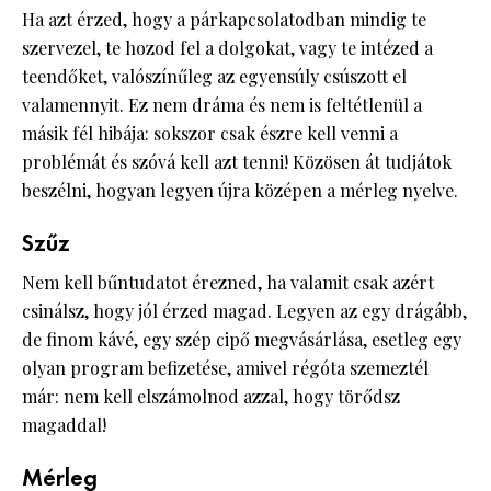
Ha azt érzed, hogy a párkapcsolatodban mindig te
szervezel, te hozod fel a dolgokat, vagy te intézed a
teendőket, valószínűleg az egyensúly csúszott el
valamennyit. Ez nem dráma és nem is feltétlenül a
másik fél hibája: sokszor csak észre kell venni a
problémát és szóvá kell azt tenni! Közösen át tudjátok
beszélni, hogyan legyen újra középen a mérleg nyelve.
Szűz
Nem kell bűntudatot érezned, ha valamit csak azért
csinálsz, hogy jól érzed magad. Legyen az egy drágább,
de finom kávé, egy szép cipő megvásárlása, esetleg egy
olyan program befizetése, amivel régóta szemeztél
már: nem kell elszámolnod azzal, hogy törődsz
magaddal!
Mérleg