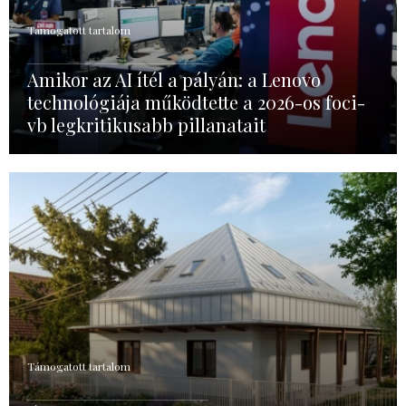
Támogatott tartalom
Amikor az AI ítél a pályán: a Lenovo
technológiája működtette a 2026-os foci-
vb legkritikusabb pillanatait
Támogatott tartalom