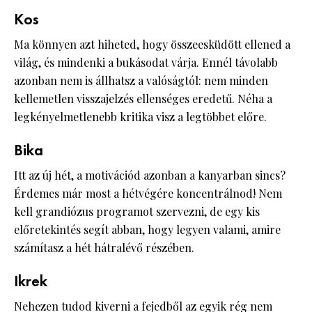
Kos
Ma könnyen azt hiheted, hogy összeesküdött ellened a
világ, és mindenki a bukásodat várja. Ennél távolabb
azonban nem is állhatsz a valóságtól: nem minden
kellemetlen visszajelzés ellenséges eredetű. Néha a
legkényelmetlenebb kritika visz a legtöbbet előre.
Bika
Itt az új hét, a motivációd azonban a kanyarban sincs?
Érdemes már most a hétvégére koncentrálnod! Nem
kell grandiózus programot szervezni, de egy kis
előretekintés segít abban, hogy legyen valami, amire
számítasz a hét hátralévő részében.
Ikrek
Nehezen tudod kiverni a fejedből az egyik rég nem