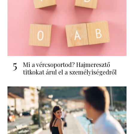
5
Mi a vércsoportod? Hajmeresztő
titkokat árul el a személyiségedről