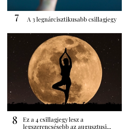
7
A 3 legnárcisztikusabb csillagjegy
8
Ez a 4 csillagjegy lesz a
legszerencsésebb az augusztusi...