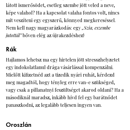
látott ismerősödet, esetleg szembe jött veled a neve,
képe valahol? Ha a kapcsolat valaha fontos volt, nincs
mit veszíteni egy egyszerű, könnyed megkereséssel.
Nem kell nagy magyarázkodás: egy
„Szia, eszembe
jutottál”
bőven elég az újrakezdéshez!
Rák
Hajlamos lehetsz ma egy hirtelen jött stresszhelyzetet
egy indokolatlanul drága vásárlással kompenzálni.
Mielőtt kifizetnéd azt a tizedik nyári ruhát, kérdezd
meg magadtól, hogy tényleg erre van-e szükséged,
vagy csak a pillanatnyi feszültséget akarod oldani? Ha a
másodiknál maradsz, inkább hívd fel egy barátnődet
panaszkodni, az legalább teljesen ingyen van.
Oroszlán