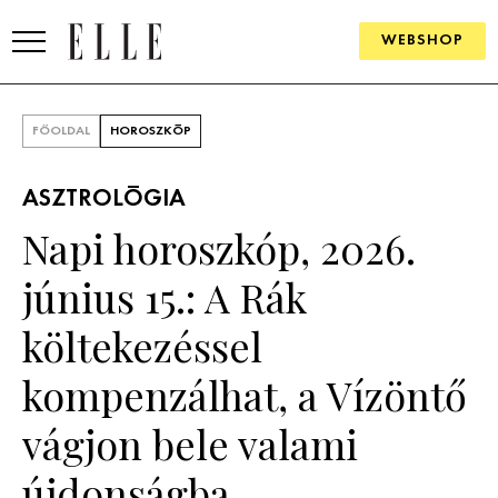
WEBSHOP
DIVAT
FŐOLDAL
HOROSZKÓP
ELLE DIGITAL
ASZTROLÓGIA
GOURMET AWARDS
Napi horoszkóp, 2026.
SZÉPSÉG
június 15.: A Rák
KULTÚRA
költekezéssel
PSZICHÉ
kompenzálhat, a Vízöntő
vágjon bele valami
ÉLETMÓD
újdonságba
PÁRKAPCSOLAT