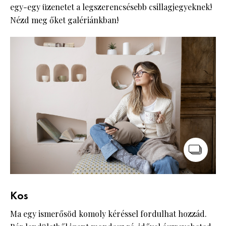
egy-egy üzenetet a legszerencsésebb csillagjegyeknek!
Nézd meg őket galériánkban!
Kos
Ma egy ismerősöd komoly kéréssel fordulhat hozzád.