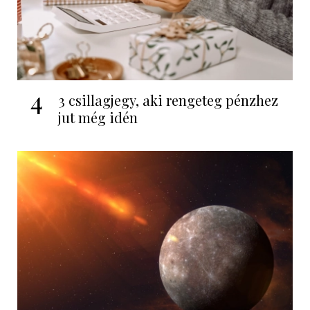
4
3 csillagjegy, aki rengeteg pénzhez
jut még idén