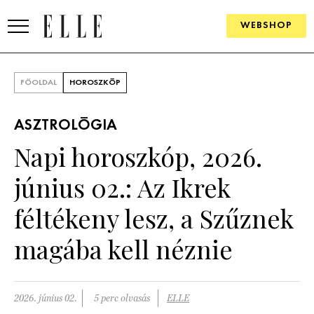
WEBSHOP
DIVAT
FŐOLDAL
HOROSZKÓP
ELLE DIGITAL
ASZTROLÓGIA
GOURMET AWARDS
Napi horoszkóp, 2026.
SZÉPSÉG
június 02.: Az Ikrek
KULTÚRA
féltékeny lesz, a Szűznek
PSZICHÉ
magába kell néznie
ÉLETMÓD
2026. június 02.
5 perc olvasás
ELLE
PÁRKAPCSOLAT