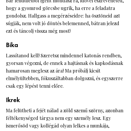
Bár lendületből igent mondasz rá, idővel észreveheted,
hogy a gyomrod görcsbe ugrik, ha erre a feladatra
gondolsz. Hallgass a megérzéseidre: ha ösztöneid azt
súgják, nem volt jó döntés belemenned, bátran jelezd
ezt és táncolj vissza még most!
Bika
Lassítanod kell! Szeretsz mindennel katonás rendben,
gyorsan végezni, de ennek a hajtásnak és kapkodásnak
hamarosan meglesz az ára! Ma próbálj kicsit
elmélyültebben, fókuszáltabban dolgozni, és egyszerre
csak egy lépést tenni előre.
Ikrek
Ma felütheti a fejét nálad a zöld szemű szörny, azonban
féltékenységed tárgya nem egy személy lesz. Egy
ismerősöd vagy kollégád olyan lelkes a munkája,