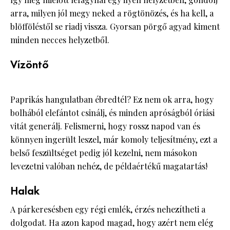
arra, milyen jól megy neked a rögtönözés, és ha kell, a
blöfföléstől se riadj vissza. Gyorsan pörgő agyad kiment
minden necces helyzetből.
Vízöntő
Paprikás hangulatban ébredtél? Ez nem ok arra, hogy
bolhából elefántot csinálj, és minden apróságból óriási
vitát generálj. Felismerni, hogy rossz napod van és
könnyen ingerült leszel, már komoly teljesítmény, ezt a
belső feszültséget pedig jól kezelni, nem másokon
levezetni valóban nehéz, de példaértékű magatartás!
Halak
A párkeresésben egy régi emlék, érzés nehezítheti a
dolgodat. Ha azon kapod magad, hogy azért nem elég