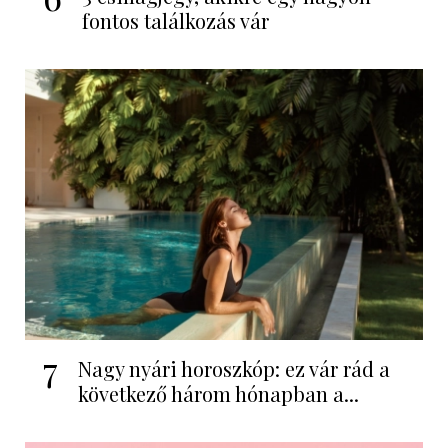
fontos találkozás vár
7
Nagy nyári horoszkóp: ez vár rád a
következő három hónapban a...