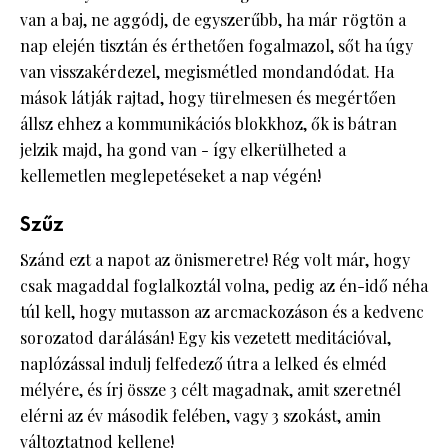
van a baj, ne aggódj, de egyszerűbb, ha már rögtön a
nap elején tisztán és érthetően fogalmazol, sőt ha úgy
van visszakérdezel, megismétled mondandódat. Ha
mások látják rajtad, hogy türelmesen és megértően
állsz ehhez a kommunikációs blokkhoz, ők is bátran
jelzik majd, ha gond van - így elkerülheted a
kellemetlen meglepetéseket a nap végén!
Szűz
Szánd ezt a napot az önismeretre! Rég volt már, hogy
csak magaddal foglalkoztál volna, pedig az én-idő néha
túl kell, hogy mutasson az arcmackozáson és a kedvenc
sorozatod darálásán! Egy kis vezetett meditációval,
naplózással indulj felfedező útra a lelked és elméd
mélyére, és írj össze 3 célt magadnak, amit szeretnél
elérni az év második felében, vagy 3 szokást, amin
változtatnod kellene!