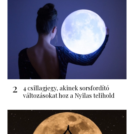
2
4 csillagjegy, akinek sorsfordító
változásokat hoz a Nyilas telihold