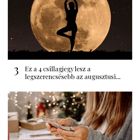
3
Ez a 4 csillagjegy lesz a
legszerencsésebb az augusztusi...