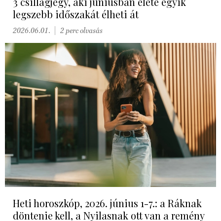
3 csillagjegy, aki júniusban élete egyik
legszebb időszakát élheti át
2026.06.01.
2 perc olvasás
Heti horoszkóp, 2026. június 1-7.: a Ráknak
döntenie kell, a Nyilasnak ott van a remény