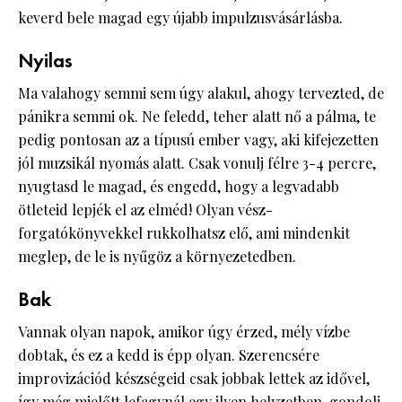
keverd bele magad egy újabb impulzusvásárlásba.
Nyilas
Ma valahogy semmi sem úgy alakul, ahogy tervezted, de
pánikra semmi ok. Ne feledd, teher alatt nő a pálma, te
pedig pontosan az a típusú ember vagy, aki kifejezetten
jól muzsikál nyomás alatt. Csak vonulj félre 3-4 percre,
nyugtasd le magad, és engedd, hogy a legvadabb
ötleteid lepjék el az elméd! Olyan vész-
forgatókönyvekkel rukkolhatsz elő, ami mindenkit
meglep, de le is nyűgöz a környezetedben.
Bak
Vannak olyan napok, amikor úgy érzed, mély vízbe
dobtak, és ez a kedd is épp olyan. Szerencsére
improvizációd készségeid csak jobbak lettek az idővel,
így még mielőtt lefagynál egy ilyen helyzetben, gondolj