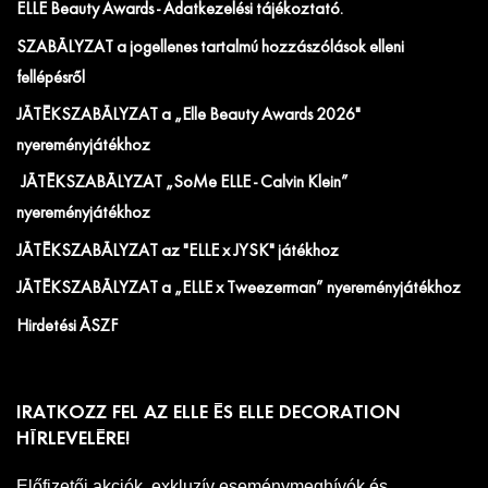
ELLE Beauty Awards - Adatkezelési tájékoztató.
SZABÁLYZAT a jogellenes tartalmú hozzászólások elleni
fellépésről
JÁTÉKSZABÁLYZAT a „Elle Beauty Awards 2026"
nyereményjátékhoz
JÁTÉKSZABÁLYZAT „SoMe ELLE - Calvin Klein”
nyereményjátékhoz
JÁTÉKSZABÁLYZAT az "ELLE x JYSK" játékhoz
JÁTÉKSZABÁLYZAT a „ELLE x Tweezerman” nyereményjátékhoz
Hirdetési ÁSZF
IRATKOZZ FEL AZ ELLE ÉS ELLE DECORATION
HÍRLEVELÉRE!
Előfizetői akciók, exkluzív eseménymeghívók és