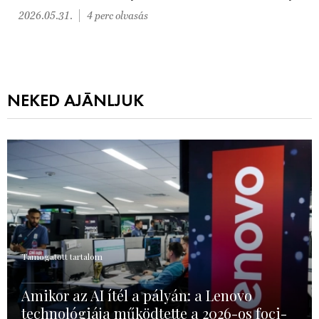
2026.05.31.
4 perc olvasás
NEKED AJÁNLJUK
Támogatott tartalom
Amikor az AI ítél a pályán: a Lenovo
technológiája működtette a 2026-os foci-