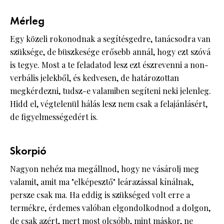
Mérleg
Egy közeli rokonodnak a segítésgedre, tanácsodra van
szüksége, de büszkesége erősebb annál, hogy ezt szóvá
is tegye. Most a te feladatod lesz ezt észrevenni a non-
verbális jelekből, és kedvesen, de határozottan
megkérdezni, tudsz-e valamiben segíteni neki jelenleg.
Hidd el, végtelenül hálás lesz nem csak a felajánlásért,
de figyelmességedért is.
Skorpió
Nagyon nehéz ma megállnod, hogy ne vásárolj meg
valamit, amit ma "elképesztő" leárazással kínálnak,
persze csak ma. Ha eddig is szükséged volt erre a
termékre, érdemes valóban elgondolkodnod a dolgon,
de csak azért, mert most olcsóbb, mint máskor, ne