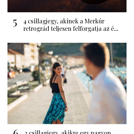
5
4 csillagjegy, akinek a Merkúr
retrográd teljesen felforgatja az é...
6
3 csillagjegy, akikre egy nagyon