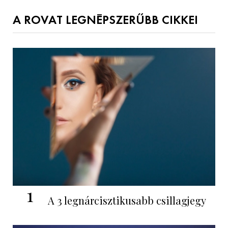
A ROVAT LEGNÉPSZERŰBB CIKKEI
1
A 3 legnárcisztikusabb csillagjegy