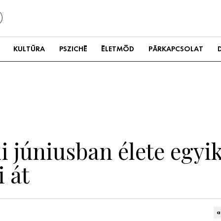
KULTÚRA
PSZICHÉ
ÉLETMÓD
PÁRKAPCSOLAT
aki júniusban élete egyi
i át
a