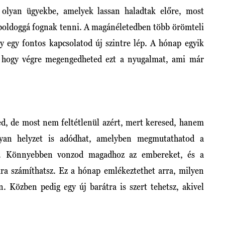
 olyan ügyekbe, amelyek lassan haladtak előre, most
boldoggá fognak tenni. A magánéletedben több örömteli
gy egy fontos kapcsolatod új szintre lép. A hónap egyik
, hogy végre megengedheted ezt a nyugalmat, ami már
zed, de most nem feltétlenül azért, mert keresed, hanem
yan helyzet is adódhat, amelyben megmutathatod a
det. Könnyebben vonzod magadhoz az embereket, és a
kra számíthatsz. Ez a hónap emlékeztethet arra, milyen
. Közben pedig egy új barátra is szert tehetsz, akivel