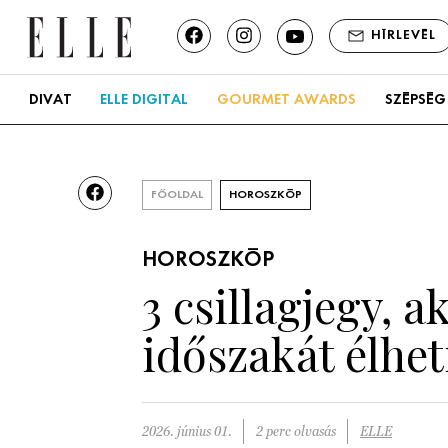
HÍRLEVÉL
DIVAT
ELLE DIGITAL
GOURMET AWARDS
SZÉPSÉG
FŐOLDAL
HOROSZKÓP
HOROSZKÓP
3 csillagjegy, 
időszakát élhet
2026. június 01.
2 perc olvasás
ELLE