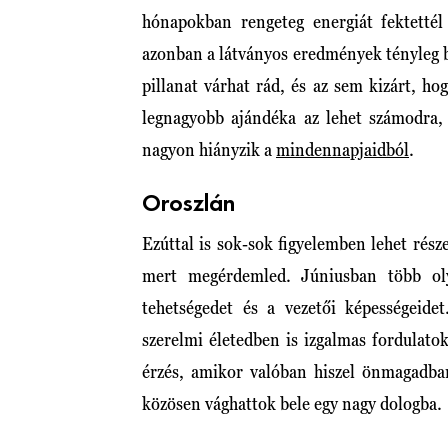
hónapokban rengeteg energiát fektettél
azonban a látványos eredmények tényleg 
pillanat várhat rád, és az sem kizárt, ho
legnagyobb ajándéka az lehet számodra
nagyon hiányzik a
mindennapjaidból
.
Oroszlán
Ezúttal is sok-sok figyelemben lehet rés
mert megérdemled. Júniusban több ol
tehetségedet és a vezetői képességei
szerelmi életedben is izgalmas fordulato
érzés, amikor valóban hiszel önmagadban
közösen vághattok bele egy nagy dologba.