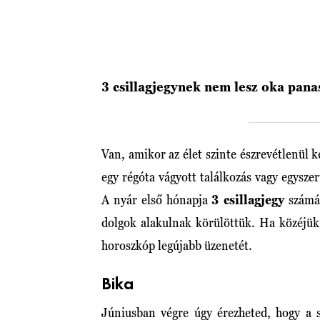
3 csillagjegynek nem lesz oka pana
Van, amikor az élet szinte észrevétlenül k
egy régóta vágyott találkozás vagy egyszer
A nyár első hónapja
3 csillagjegy
számár
dolgok alakulnak körülöttük. Ha közéjük
horoszkóp legújabb üzenetét.
Bika
Júniusban végre úgy érezheted, hogy a s