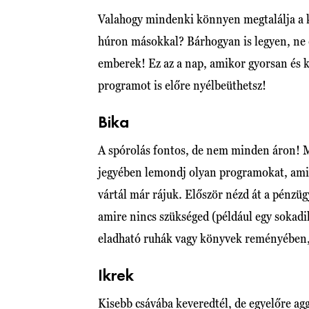
Valahogy mindenki könnyen megtalálja a kö
húron másokkal? Bárhogyan is legyen, ne 
emberek! Ez az a nap, amikor gyorsan és k
programot is előre nyélbeüthetsz!
Bika
A spórolás fontos, de nem minden áron! M
jegyében lemondj olyan programokat, amih
vártál már rájuk. Először nézd át a pénzügy
amire nincs szükséged (például egy sokadik
eladható ruhák vagy könyvek reményében, 
Ikrek
Kisebb csávába keveredtél, de egyelőre 