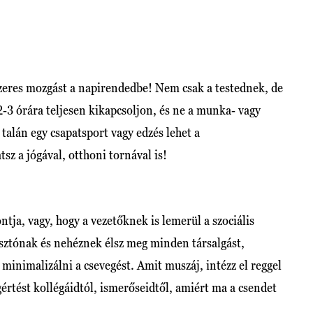
szeres mozgást a napirendedbe! Nem csak a testednek, de
 2-3 órára teljesen kikapcsoljon, és ne a munka- vagy
alán egy csapatsport vagy edzés lehet a
sz a jógával, otthoni tornával is!
ntja, vagy, hogy a vezetőknek is lemerül a szociális
ztónak és nehéznek élsz meg minden társalgást,
 minimalizálni a csevegést. Amit muszáj, intézz el reggel
gértést kollégáidtól, ismerőseidtől, amiért ma a csendet