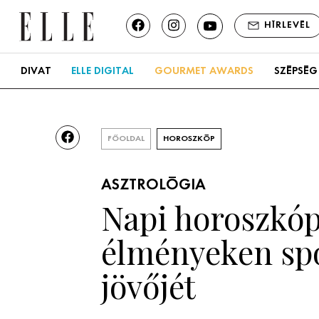
HÍRLEVÉL
DIVAT
ELLE DIGITAL
GOURMET AWARDS
SZÉPSÉG
FŐOLDAL
HOROSZKÓP
ASZTROLÓGIA
Napi horoszkóp,
élményeken spó
jövőjét