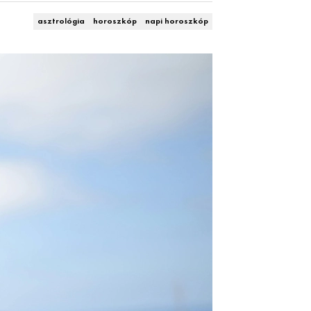
asztrológia
horoszkóp
napi horoszkóp