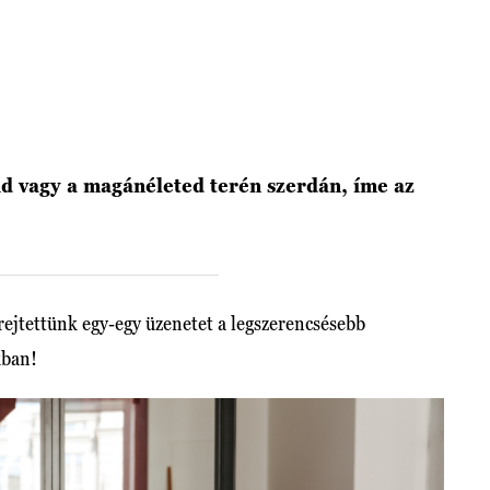
id vagy a magánéleted terén szerdán, íme az
ejtettünk egy-egy üzenetet a legszerencsésebb
kban!