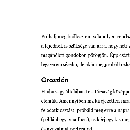
Próbálj meg beilleszteni valamilyen rend
a fejednek is szüksége van arra, hogy heti
magánéleti gondokon pörögjön. Épp ezért t
legszerencsésebb, de akár megpróbálkozhat
Oroszlán
Hiába vagy általában te a társaság középpo
elemük. Amennyiben ma kifejezetten fáras
feladatkiosztást, próbáld meg erre a napra
(például egy emailben), és kérj egy kis me
és nyugalmat preferálod.