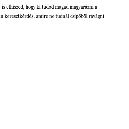
e is elhiszed, hogy ki tudod magad magyarázni a
an keresztkérdés, amire ne tudnál csípőből rávágni