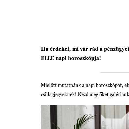
Ha érdekel, mi vár rád a pénzügye
ELLE napi horoszkópja!
Mielőtt mutatnánk a napi horoszkópot, elr
csillagjegyeknek! Nézd meg őket galérián