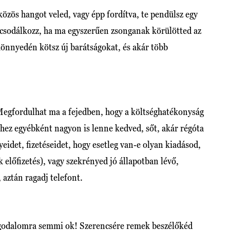
zös hangot veled, vagy épp fordítva, te pendülsz egy
csodálkozz, ha ma egyszerűen zsonganak körülötted az
önnyedén kötsz új barátságokat, és akár több
egfordulhat ma a fejedben, hogy a költséghatékonyság
ez egyébként nagyon is lenne kedved, sőt, akár régóta
eidet, fizetéseidet, hogy esetleg van-e olyan kiadásod,
 előfizetés), vagy szekrényed jó állapotban lévő,
aztán ragadj telefont.
aggodalomra semmi ok! Szerencsére remek beszélőkéd