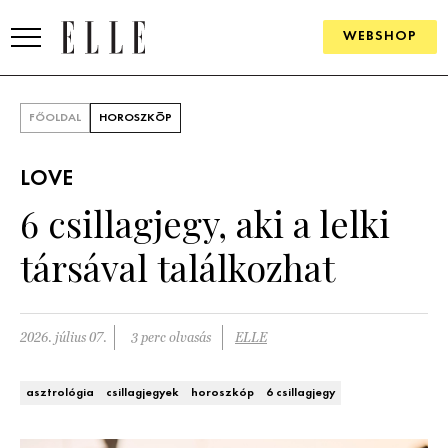
WEBSHOP
DIVAT
FŐOLDAL
HOROSZKÓP
ELLE DIGITAL
LOVE
GOURMET AWARDS
6 csillagjegy, aki a lelki
SZÉPSÉG
társával találkozhat
KULTÚRA
PSZICHÉ
2026. július 07.
3 perc olvasás
ELLE
ÉLETMÓD
asztrológia
csillagjegyek
horoszkóp
6 csillagjegy
PÁRKAPCSOLAT