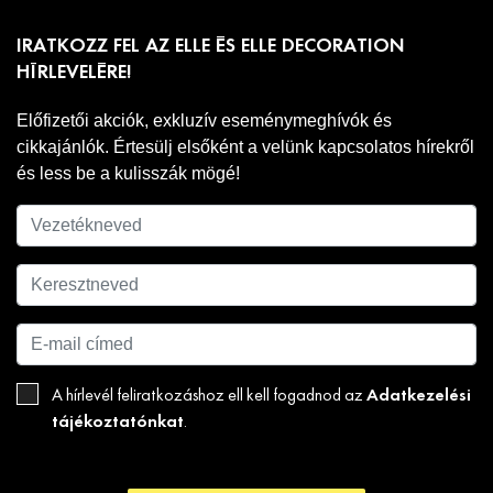
IRATKOZZ FEL AZ ELLE ÉS ELLE DECORATION
HÍRLEVELÉRE!
Előfizetői akciók, exkluzív eseménymeghívók és
cikkajánlók. Értesülj elsőként a velünk kapcsolatos hírekről
és less be a kulisszák mögé!
Adatkezelési
A hírlevél feliratkozáshoz ell kell fogadnod az
tájékoztatónkat
.