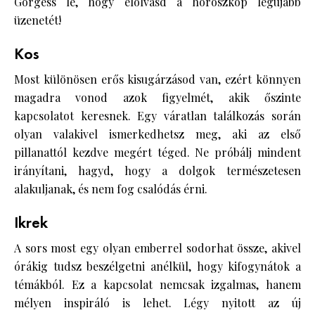
Görgess le, hogy elolvasd a horoszkóp legújabb
üzenetét!
Kos
Most különösen erős kisugárzásod van, ezért könnyen
magadra vonod azok figyelmét, akik őszinte
kapcsolatot keresnek. Egy váratlan találkozás során
olyan valakivel ismerkedhetsz meg, aki az első
pillanattól kezdve megért téged. Ne próbálj mindent
irányítani, hagyd, hogy a dolgok természetesen
alakuljanak, és nem fog csalódás érni.
Ikrek
A sors most egy olyan emberrel sodorhat össze, akivel
órákig tudsz beszélgetni anélkül, hogy kifogynátok a
témákból. Ez a kapcsolat nemcsak izgalmas, hanem
mélyen inspiráló is lehet. Légy nyitott az új