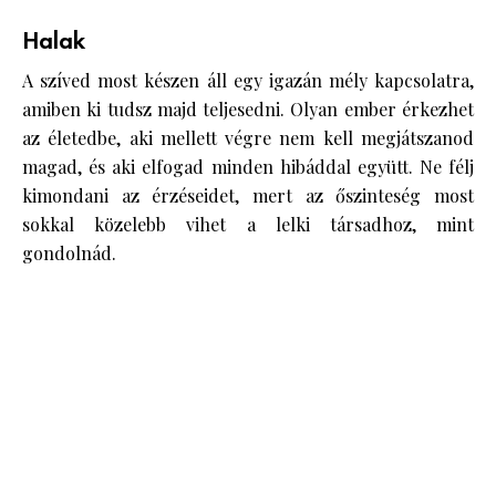
Halak
A szíved most készen áll egy igazán mély kapcsolatra,
amiben ki tudsz majd teljesedni. Olyan ember érkezhet
az életedbe, aki mellett végre nem kell megjátszanod
magad, és aki elfogad minden hibáddal együtt. Ne félj
kimondani az érzéseidet, mert az őszinteség most
sokkal közelebb vihet a lelki társadhoz, mint
gondolnád.