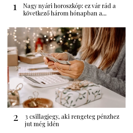
1
Nagy nyári horoszkóp: ez vár rád a
következő három hónapban a...
2
3 csillagjegy, aki rengeteg pénzhez
jut még idén