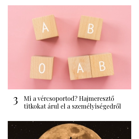
3
Mi a vércsoportod? Hajmeresztő
titkokat árul el a személyiségedről