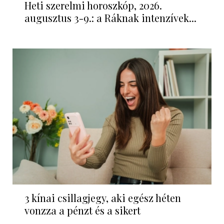
Heti szerelmi horoszkóp, 2026.
augusztus 3-9.: a Ráknak intenzívek...
3 kínai csillagjegy, aki egész héten
vonzza a pénzt és a sikert