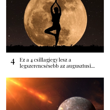
4
Ez a 4 csillagjegy lesz a
legszerencsésebb az augusztusi...