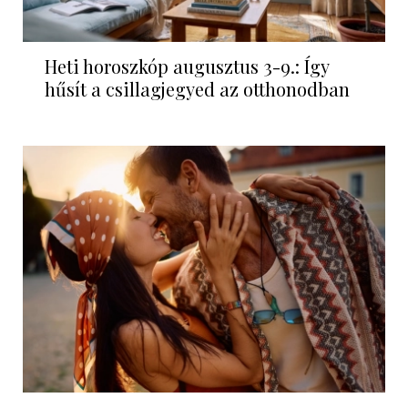
Heti horoszkóp augusztus 3-9.: Így
hűsít a csillagjegyed az otthonodban