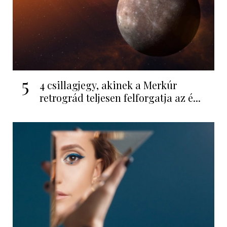
5
4 csillagjegy, akinek a Merkúr
retrográd teljesen felforgatja az é...