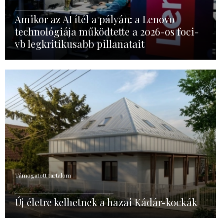
Amikor az AI ítél a pályán: a Lenovo
technológiája működtette a 2026-os foci-
vb legkritikusabb pillanatait
Támogatott tartalom
Új életre kelhetnek a hazai Kádár-kockák