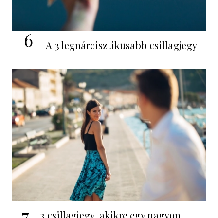
6
A 3 legnárcisztikusabb csillagjegy
7
3 csillagjegy, akikre egy nagyon