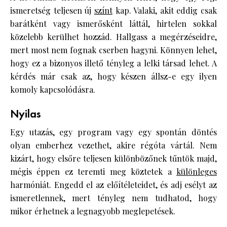
ismeretség teljesen új
színt
kap. Valaki, akit eddig csak
barátként vagy ismerősként láttál, hirtelen sokkal
közelebb kerülhet hozzád. Hallgass a megérzéseidre,
mert most nem fognak cserben hagyni. Könnyen lehet,
hogy ez a bizonyos illető tényleg a lelki társad lehet. A
kérdés már csak az, hogy készen állsz-e egy ilyen
komoly kapcsolódásra.
Nyilas
Egy utazás, egy program vagy egy spontán döntés
olyan emberhez vezethet, akire régóta vártál. Nem
kizárt, hogy elsőre teljesen különbözőnek tűntök majd,
mégis éppen ez teremti meg köztetek a
különleges
harmóniát. Engedd el az előítéleteidet, és adj esélyt az
ismeretlennek, mert tényleg nem tudhatod, hogy
mikor érhetnek a legnagyobb meglepetések.