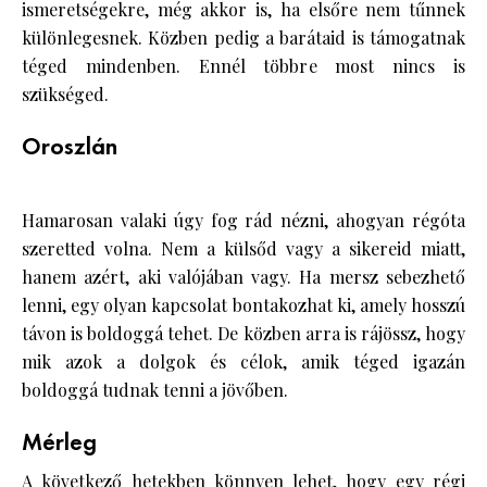
ismeretségekre, még akkor is, ha elsőre nem tűnnek
különlegesnek. Közben pedig a barátaid is támogatnak
téged mindenben. Ennél többre most nincs is
szükséged.
Oroszlán
Hamarosan valaki úgy fog rád nézni, ahogyan régóta
szeretted volna. Nem a külsőd vagy a sikereid miatt,
hanem azért, aki valójában vagy. Ha mersz sebezhető
lenni, egy olyan kapcsolat bontakozhat ki, amely hosszú
távon is boldoggá tehet. De közben arra is rájössz, hogy
mik azok a dolgok és célok, amik téged igazán
boldoggá tudnak tenni a jövőben.
Mérleg
A következő hetekben könnyen lehet, hogy egy régi